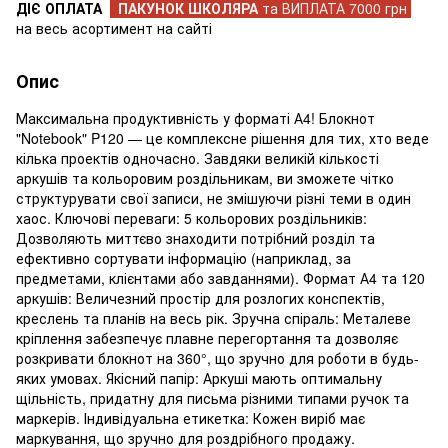
ДІЄ ОПЛАТА
ПАКУНОК ШКОЛЯРА
та ВИПЛАТА 7000 грн
на весь асортимент на сайті
Опис
Максимальна продуктивність у форматі А4! Блокнот
"Notebook" P120 — це комплексне рішення для тих, хто веде
кілька проектів одночасно. Завдяки великій кількості
аркушів та кольоровим роздільникам, ви зможете чітко
структурувати свої записи, не змішуючи різні теми в один
хаос. Ключові переваги: 5 кольорових роздільників:
Дозволяють миттєво знаходити потрібний розділ та
ефективно сортувати інформацію (наприклад, за
предметами, клієнтами або завданнями). Формат А4 та 120
аркушів: Величезний простір для розлогих конспектів,
креслень та планів на весь рік. Зручна спіраль: Металеве
кріплення забезпечує плавне перегортання та дозволяє
розкривати блокнот на 360°, що зручно для роботи в будь-
яких умовах. Якісний папір: Аркуші мають оптимальну
щільність, придатну для письма різними типами ручок та
маркерів. Індивідуальна етикетка: Кожен виріб має
маркування, що зручно для роздрібного продажу.