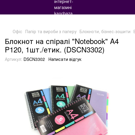
Офіс
Папір та вироби з паперу
Блокноти, бізнес-зошити
Блокнот на спіралі "Notebook" A4
P120, 1шт./етик. (DSCN3302)
Артикул:
DSCN3302
Написати відгук