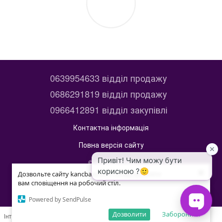
0639954633 відділ продажу
0686291819 відділ продажу
0966412891 відділ закупівлі
Контактна інформація
Повна версія сайту
© 2014—2026
×
×
kancbaza
Дозвольте сайту kancbaza.com.ua відправляти
Дозвольте сайту kancbaza.com.ua відправляти
вам сповіщення на робочий стіл.
вам сповіщення на робочий стіл.
Укр
Рус
Powered by SendPulse
Powered by SendPulse
Дозволити
Дозволити
Заборонити
Заборонити
Інтернет-магазин створений з Хорошоп