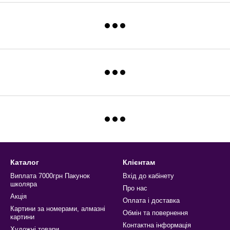
Купити подарункові сертиф
Настільні лампи ціни
Інтернет магазин канцтовар
Купити шкільні канцтовари
Каталог
Клієнтам
Виплата 7000грн Пакунок
Вхід до кабінету
школяра
Про нас
Акція
Оплата і доставка
Картини за номерами, алмазні
Обмін та повернення
картини
Контактна інформація
Художні товари