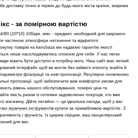
бе доставку точно в термін до будь-якого міста країни, зокрема
мікс - за помірною вартістю
4/80 (10*10) 100арк. мікс - предмет, необхідний для широкого
ати частиною атмосфери натхнення та відкритого
купку товарів на kancbaza ми надаємо гарантію якості
ється лише насолоджуватись спокоєм для себе. У нас легко
вжди мають бути доступні в потрібну мить. Наш сайт має легкий
удований інтерфейс щоб ви могли без зайвого клопоту знайти й
параметри фільтрації та нові пропозиції. Регулярно оновлюємо
альні пропозиції, щоб забезпечити вам комфортні умови для
нюють рівень нашого обслуговування, помірні ціни та
айте якість разом із сотнями задоволених покупців, хто вже
го магазину. Дійте негайно — це ідеальна нагода, щоб у вас
чих музичних інструментів купити
за привабливою вартістю. З
ративність і зручність. Із щирим серцем, ваш канцелярський
рений для вас.