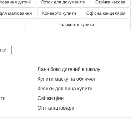
лювання дитячі
Лоток для документів
Стрічка касова
 для малювання
Конверти купити
Офісна канцелярія
Блокноти купити
тки
Ланч бокс дитячий в школу
Купити маску на обличчя
Руч
Келихи для вина купити
ити
Свічки ціни
Опт канцтовари
Купити динозаврів
Книги дитячі купити
раїна
Набір посуду столовий