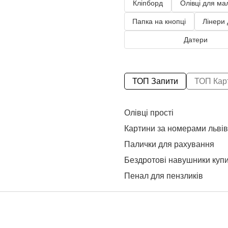
Кліпборд
Олівці для ма
Папка на кнопці
Лінери
Датери
ТОП Запити
ТОП Кар
Олівці прості
Картини за номерами львів
Палички для рахування
Бездротові навушники куп
Пенал для пензликів
Пластилін для дітей купити
Бейджик ціна
Купити шкільний рюкзак ук