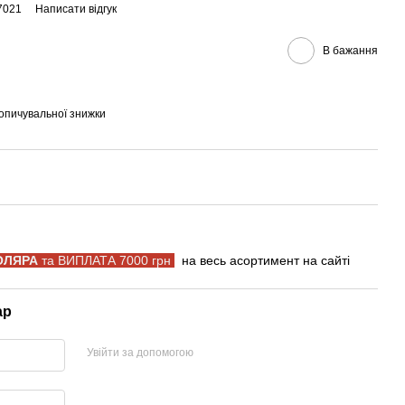
7021
Написати відгук
В бажання
опичувальної знижки
ОЛЯРА
та ВИПЛАТА 7000 грн
на весь асортимент на сайті
ар
Увійти за допомогою