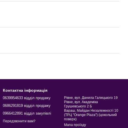
ікати
Набори новорічних кульок
Канцтовари для офісу київ
ів київ
Канцелярія для школи оптом
Канцелярія інтернет магазин
Контактна інформація
0639954633 відділ продажу
Рівне, вул. Данила Галицького 19
Рівне, вул. Академіка
0686291819 відділ продажу
Грушевського 2 Б
Вараш, Майдан Незалежності 10
0966412891 відділ закупівлі
(ТРЦ "Orange Plaza") (цокольний
поверх)
Передзвонити вам?
Мапа проїзду