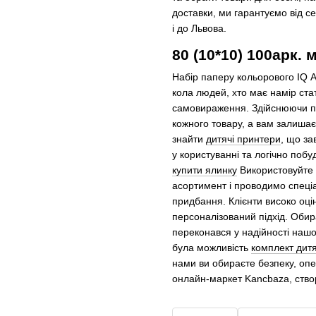
доставки, ми гарантуємо від се
і до Львова.
80 (10*10) 100арк. 
Набір паперу кольорового IQ А
кола людей, хто має намір ст
самовираження. Здійснюючи по
кожного товару, а вам залиша
знайти
дитячі принтери
, що за
у користуванні та логічно поб
купити ялинку
Використовуйте 
асортимент і проводимо спеці
придбання. Клієнти високо оці
персоналізований підхід. Обир
переконався у надійності нашо
була можливість
комплект дитя
нами ви обираєте безпеку, опе
онлайн-маркет Kancbaza, ство