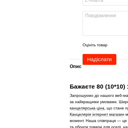
Оцініть товар
Надіслати
Опис
Бажаєте 80 (10*10) 
Запрошуємо до нашого веб-маг
за найкращими умовами. Широк
канцелярська ціна
, що стане 
Канцелярія інтернет магазин
м
момент. Наша співпраця — це 
та обрати товари для оселі, 