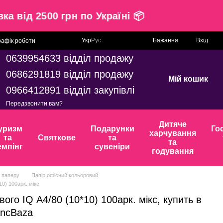
тавка від 2500 грн по Україні 📦
Укр
Рус
Бажання
Вхід
рафік роботи
0639954633 відділ продажу
0686291819 відділ продажу
Мій кошик
0966412891 відділ закупівлі
Передзвонити вам?
Дитяче
уризм
Подарунки
Го
харчування
та
Святкове
та
та
емпінг
сувеніри
годування
з паперу
Папір офісний кольоровий
10) 100арк. мікс
ого IQ А4/80 (10*10) 100арк. мікс, купить в
ancBaza