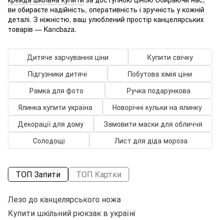
ви обираєте надійність, оперативність і зручність у кожній
деталі. З ніжністю, ваш улюблений простір канцелярських
товарів — Kancbaza.
Дитяче харчування ціни
Купити свічку
Підгузники дитячі
Побутова хімія ціни
Рамка для фото
Ручка подарункова
Ялинка купити україна
Новорічні кульки на ялинку
Декорації для дому
Замовити маски для обличчя
Солодощі
Лист для діда мороза
ТОП Запити
ТОП Картки
Лезо до канцелярського ножа
К
Купити шкільний рюкзак в україні