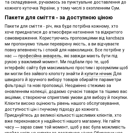
та складування, ручaємось за пунктуальне доставлення до
кожного куточка України, у тому числі з охопленням Сум.
Пакети для сміття - за доступною ціною
Пакети для сміття - річ, яка буде потрібна кожному, хто
хоче приєднатися до атмосфери натхнення та відкритого
самовираження. Користуючись пропозиціями від kancbaza
ми пропонуємо тільки перевірену якість, а ви відчуваєте
повну впевненість і спокій для навколишніх. Все потрібне у
нас —
професійна акварель
, які завжди мають бути під
рукою у важливий момент. Ми подбали про те, щоб
інтерфейс сайту був максимально простим і зрозумілим щоб
ви могли без зайвого клопоту знайти й
купити нічник
Для
швидкого й зручного вибору товарів обирайте параметри
фільтрації та нові пропозиції. Неодмінно стежимо за
оновленням колекції, додаємо сучасні товари та тішимо вас
акціями, створюючи сприятливі умови для вибору й покупки.
Клієнти високо оцінюють рівень нашого обслуговування,
доступності цін і гнучкому підходу до кожного.
Приєднуйтесь до великої кількості щасливих клієнтів, хто
вже переконався у надійності нашого магазину. Не гайте
часу — зараз саме той момент, щоб у вас була можливість
крейда шкільна купити
за доступною ціною Обираючи нас,