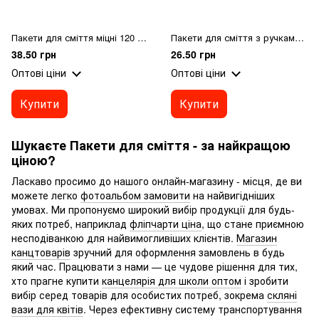
Пакети для сміття міцні 120 л. 10 шт.
Пакети для сміття з ручками 60 л. 10 шт
38.50 грн
26.50 грн
Оптові ціни
Оптові ціни
Купити
Купити
Шукаєте Пакети для сміття - за найкращою
ціною?
Ласкаво просимо до нашого онлайн-магазину - місця, де ви
можете легко
фотоальбом замовити
на найвигідніших
умовах. Ми пропонуємо широкий вибір продукції для будь-
яких потреб, наприклад
фліпчарти ціна
, що стане приємною
несподіванкою для найвимогливіших клієнтів.
Магазин
канцтоварів
зручний для оформлення замовлень в будь
який час. Працювати з нами — це чудове рішення для тих,
хто прагне купити
канцелярія для школи оптом
і зробити
вибір серед товарів для особистих потреб, зокрема
скляні
вази для квітів
. Через ефективну систему транспортування