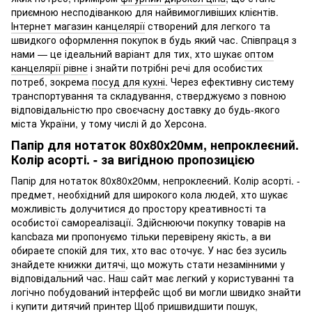
приємною несподіванкою для найвимогливіших клієнтів.
Інтернет магазин канцелярії
створений для легкого та
швидкого оформлення покупок в будь який час. Співпраця з
нами — це ідеальний варіант для тих, хто шукає
оптом
канцелярії рівне
і знайти потрібні речі для особистих
потреб, зокрема
посуд для кухні
. Через ефективну систему
транспортування та складування, стверджуємо з повною
відповідальністю про своєчасну доставку до будь-якого
міста України, у тому числі й до Херсона.
Папір для нотаток 80х80х20мм, непроклеєний.
Колір асорті. - за вигідною пропозицією
Папір для нотаток 80х80х20мм, непроклеєний. Колір асорті. -
предмет, необхідний для широкого кола людей, хто шукає
можливість долучитися до простору креативності та
особистої самореалізації. Здійснюючи покупку товарів на
kancbaza ми пропонуємо тільки перевірену якість, а ви
обираете спокій для тих, хто вас оточує. У нас без зусиль
знайдете
книжки дитячі
, що можуть стати незамінними у
відповідальний час. Наш сайт має легкий у користуванні та
логічно побудований інтерфейс щоб ви могли швидко знайти
і
купити дитячий принтер
Щоб пришвидшити пошук,