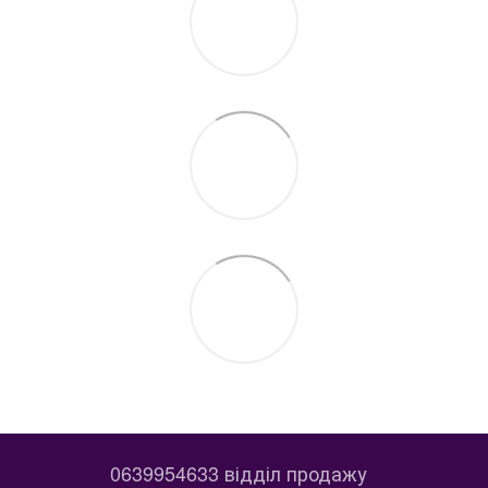
0639954633 відділ продажу