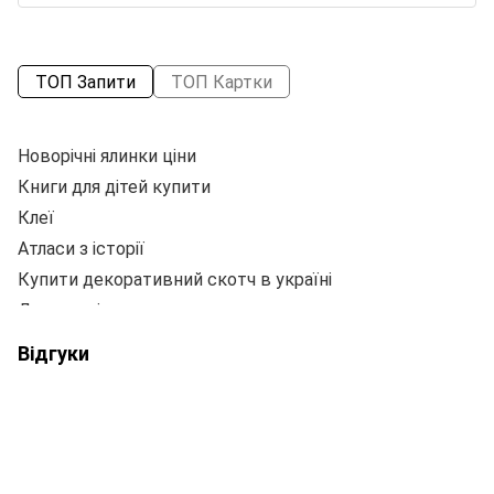
ТОП Запити
ТОП Картки
Новорічні ялинки ціни
Книги для дітей купити
Клеї
Атласи з історії
Пе
Купити декоративний скотч в україні
А5
Декор свічки
А
Професійні пензлики для малювання
П
Відгуки
Купити пластикові стакани
Ма
Ціна свічки
П
Солодощі для дітей
Пе
Сухий клей