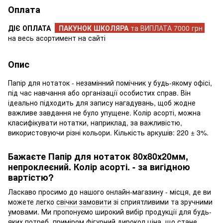
Оплата
ДІЄ ОПЛАТА
ПАКУНОК ШКОЛЯРА
та ВИПЛАТА 7000 грн
на весь асортимент на сайті
Опис
Папір для нотаток - незамінний помічник у будь-якому офісі,
під час навчання або організації особистих справ. Він
ідеально підходить для запису нагадувань, щоб жодне
важливе завдання не було упущене. Колір асорті, можна
класифікувати нотатки, наприклад, за важливістю,
використовуючи різні кольори. Кількість аркушів: 220 ± 3%.
Бажаєте Папір для нотаток 80х80х20мм,
непроклеєний. Колір асорті. - за вигідною
вартістю?
Ласкаво просимо до нашого онлайн-магазину - місця, де ви
можете легко
свічки замовити
зі сприятливими та зручними
умовами. Ми пропонуємо широкий вибір продукції для будь-
яких потреб, приміром
фігурний дирокол ціна
, що стане