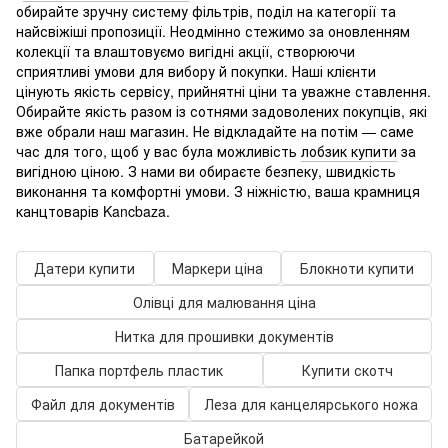
обирайте зручну систему фільтрів, поділ на категорії та
найсвіжіші пропозиції. Неодмінно стежимо за оновленням
колекції та влаштовуємо вигідні акції, створюючи
сприятливі умови для вибору й покупки. Наші клієнти
цінують якість сервісу, прийнятні ціни та уважне ставлення.
Обирайте якість разом із сотнями задоволених покупців, які
вже обрали наш магазин. Не відкладайте на потім — саме
час для того, щоб у вас була можливість
лобзик купити
за
вигідною ціною. З нами ви обираєте безпеку, швидкість
виконання та комфортні умови. З ніжністю, ваша крамниця
канцтоварів Kancbaza.
Датери купити
Маркери ціна
Блокноти купити
Олівці для малювання ціна
Нитка для прошивки документів
Папка портфель пластик
Купити скотч
Файл для документів
Леза для канцелярського ножа
Батарейкой