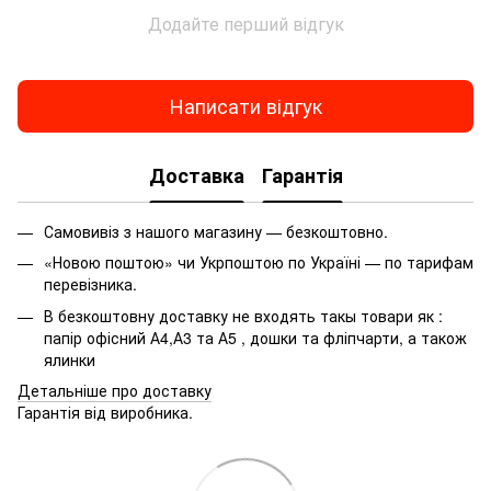
Обкладинка для зошита
Ка
Додайте перший відгук
Папки для документів купити
Канцтовари до школи купити
Р
Купити новорічні кульки на ялинку
Написати відгук
Купити резинки для грошей
Купити каструлі емальовані
Доставка
Гарантія
Підгузки для дітей
К
Канцтовари купити київ
Самовивіз з нашого магазину — безкоштовно.
Купити набір для дитячої творчості
Г
«Новою поштою» чи Укрпоштою по Україні — по тарифам
Квілінг набір
Рю
перевізника.
Дитячи книжки
Г
В безкоштовну доставку не входять такы товари як :
Папір для гуаші а3
Кл
папір офісний А4,А3 та А5 , дошки та фліпчарти, а також
ялинки
Папка на кнопці
Детальніше про доставку
Гарантія від виробника.