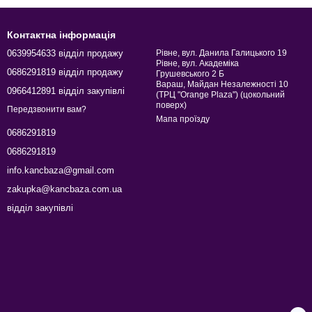
Контактна інформація
0639954633 відділ продажу
Рівне, вул. Данила Галицького 19
Рівне, вул. Академіка
0686291819 відділ продажу
Грушевського 2 Б
Вараш, Майдан Незалежності 10
0966412891 відділ закупівлі
(ТРЦ "Orange Plaza") (цокольний
поверх)
Передзвонити вам?
Мапа проїзду
0686291819
0686291819
info.kancbaza@gmail.com
zakupka@kancbaza.com.ua
відділ закупівлі