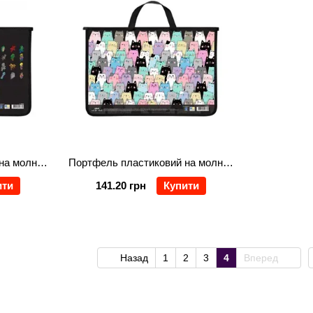
Портфель пластиковий на молнії "TIME TO START"
Портфель пластиковий на молнії "KITTY"
ити
141.20 грн
Купити
Назад
1
2
3
4
Вперед