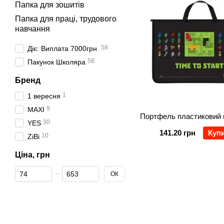
Папка для зошитів
Папка для праці, трудового
навчання
58
Діє: Виплата 7000грн
58
Пакунок Школяра
Бренд
1
1 вересня
9
MAXI
30
YES
141.20 грн
Куп
10
ZiBi
Ціна, грн
Від Ціна, грн
До Ціна, грн
ОК