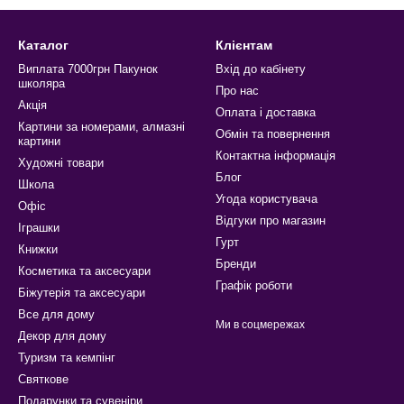
Каталог
Клієнтам
Виплата 7000грн Пакунок
Вхід до кабінету
школяра
Про нас
Акція
Оплата і доставка
Картини за номерами, алмазні
Обмін та повернення
картини
Контактна інформація
Художні товари
Блог
Школа
Угода користувача
Офіс
Відгуки про магазин
Іграшки
Гурт
Книжки
Бренди
Косметика та аксесуари
Графік роботи
Біжутерія та аксесуари
Все для дому
Ми в соцмережах
Декор для дому
Туризм та кемпінг
Святкове
Подарунки та сувеніри