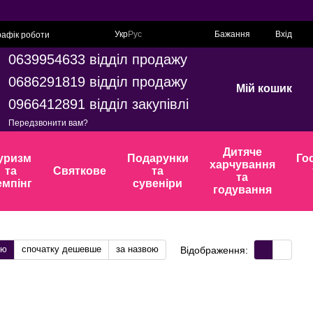
Укр
Рус
Бажання
Вхід
рафік роботи
0639954633 відділ продажу
0686291819 відділ продажу
Мій кошик
0966412891 відділ закупівлі
Передзвонити вам?
Дитяче
уризм
Подарунки
Го
харчування
та
Святкове
та
та
емпінг
сувеніри
годування
тю
спочатку дешевше
за назвою
Відображення: