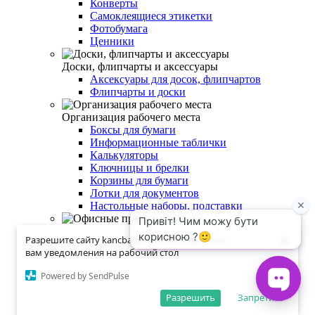
Конверты
Самоклеящиеся этикетки
Фотобумага
Ценники
Доски, флипчарты и аксессуары
Аксексуары для досок, флипчартов
Флипчарты и доски
Организация рабочего места
Боксы для бумаги
Информационные таблички
Калькуляторы
Ключницы и брелки
Корзины для бумаги
Лотки для документов
Настольные наборы, подставки
Офисные принадлежности
×
×
Разрешите сайту kancbaza.com.ua отправлять
Разрешите сайту kancbaza.com.ua отправлять
Бейджи и аксессуары к ним
вам уведомления на рабочий стол
вам уведомления на рабочий стол
Шнурок для бейджа
Powered by SendPulse
Powered by SendPulse
Вертикальные бейджи
Разрешить
Разрешить
Запретить
Запретить