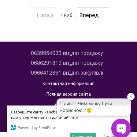
Назад
Вперед
1
из 2
0639954633 відділ продажу
0686291819 відділ продажу
0966412891 відділ закупівлі
Контактная информация
Полная версия сайта
© 2014—2026
×
×
kancbaza
Разрешите сайту kancbaza.com.ua отправлять
Разрешите сайту kancbaza.com.ua отправлять
вам уведомления на рабочий стол
вам уведомления на рабочий стол
Укр
Рус
ЧАТ VIBER
Powered by SendPulse
Powered by SendPulse
Разрешить
Разрешить
Запретить
Запретить