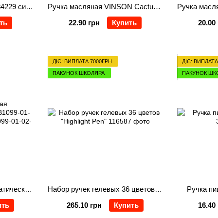
Ручка "пишет-стирает" 34229 синяя
Ручка масляная VINSON Cactus синяя A152
ть
22.90 грн
Купить
20.00
ДІЄ: ВИПЛАТА 7000ГРН
ДІЄ: ВИПЛАТА
ПАКУНОК ШКОЛЯРА
ПАКУНОК ШК
Ручка шариковая автоматическая Axent AB1099-01-02-A, 0.7 мм, синяя
Набор ручек гелевых 36 цветов "Highlight Pen"
Ручка пи
ить
265.10 грн
Купить
16.40