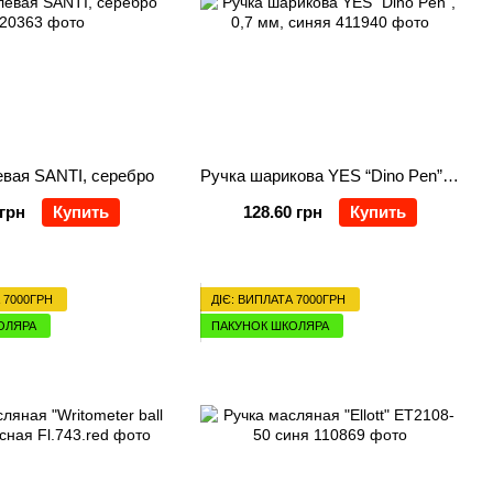
евая SANTI, серебро
Ручка шарикова YES “Dino Pen”, 0,7 мм, синяя
 грн
Купить
128.60 грн
Купить
 7000ГРН
ДІЄ: ВИПЛАТА 7000ГРН
ОЛЯРА
ПАКУНОК ШКОЛЯРА