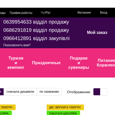
Укр
Рус
Желания
Вход
нды
График работы
0639954633 відділ продажу
0686291819 відділ продажу
Мой заказ
0966412891 відділ закупівлі
Перезвонить вам?
Туризм
Подарки
Питание
и
Праздничные
и
Кормлен
кемпинг
сувениры
и
сначала дешевле
по названию
Отображение:
 7000ГРН
ДІЄ: ВИПЛАТА 7000ГРН
ОЛЯРА
ПАКУНОК ШКОЛЯРА