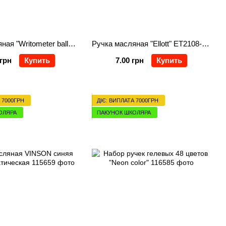
Ручка масляная "Writometer ball NEW", красная
Ручка масляная "Ellott" ET2108-50 синя
 грн
Купить
7.00 грн
Купить
 7000ГРН
ДІЄ: ВИПЛАТА 7000ГРН
ОЛЯРА
ПАКУНОК ШКОЛЯРА