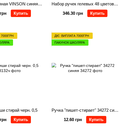
Ручка масляная VINSON синяя V5-1 автоматическая
Набор ручек гелевых 48 цветов "Neon color"
 грн
Купить
346.30 грн
Купить
 7000ГРН
ДІЄ: ВИПЛАТА 7000ГРН
ОЛЯРА
ПАКУНОК ШКОЛЯРА
ши стирай черн. 0,5
Ручка "пишет-стирает" 34272 синяя
 грн
Купить
12.60 грн
Купить