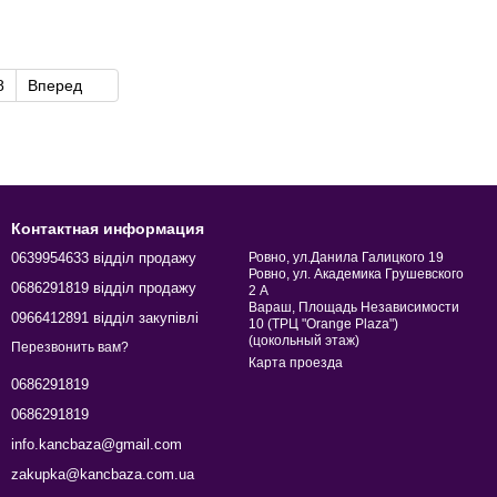
8
Вперед
Контактная информация
0639954633 відділ продажу
Ровно, ул.Данила Галицкого 19
Ровно, ул. Академика Грушевского
0686291819 відділ продажу
2 А
Вараш, Площадь Независимости
0966412891 відділ закупівлі
10 (ТРЦ "Orange Plaza")
(цокольный этаж)
Перезвонить вам?
Карта проезда
0686291819
0686291819
info.kancbaza@gmail.com
zakupka@kancbaza.com.ua