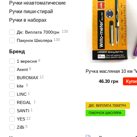
Ручки неавтоматические
Ручки пиши-стирай
Ручки в наборах
130
Діє: Виплата 7000грн
130
Пакунок Школяра
Бренд
6
1 вересня
8
Axent
12
BUROMAX
46.30 грн
Купи
5
kite
1
LINC
1
REGAL
ДІЄ: ВИПЛАТА 7000ГРН
1
SANTI
ПАКУНОК ШКОЛЯРА
12
YES
5
ZiBi