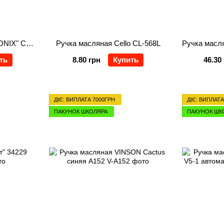
Ручка масляная "СARBONIX" Cello CL-M6 синяя
Ручка масляная Cello CL-568L
ть
8.80 грн
Купить
46.30
ДІЄ: ВИПЛАТА 7000ГРН
ДІЄ: ВИПЛАТА
ПАКУНОК ШКОЛЯРА
ПАКУНОК ШК