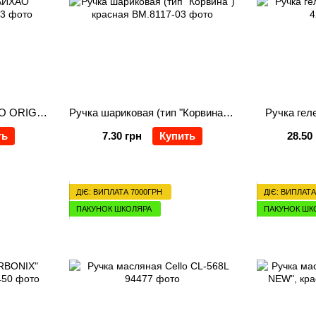
Ручка шариковая АЙХАО ORIGINAL синяя
Ручка шариковая (тип "Корвина") красная
Ручка гел
ть
7.30 грн
Купить
28.50
ДІЄ: ВИПЛАТА 7000ГРН
ДІЄ: ВИПЛАТА
ПАКУНОК ШКОЛЯРА
ПАКУНОК ШК