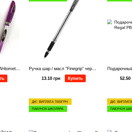
Ручка масляная 10 км "Writometer ball NEW", фиолет
Ручка шар / масл "Finegrip" черная 0,7 мм "CELLO"
ть
13.10 грн
Купить
52.50
ДІЄ: ВИПЛАТА 7000ГРН
ДІЄ: ВИПЛАТА
ПАКУНОК ШКОЛЯРА
ПАКУНОК ШК