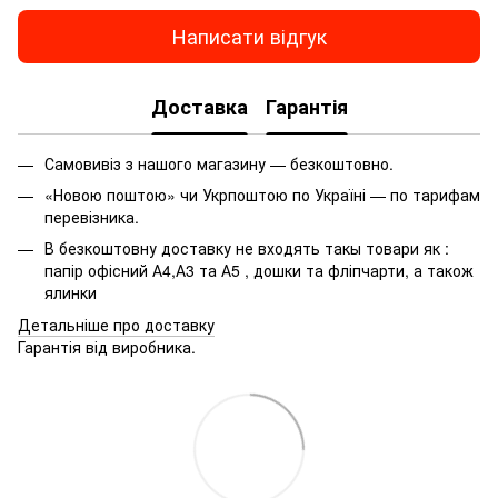
Пакети для сміття ціна
Написати відгук
Рюкзаки підліткові шкільні
Зо
Олівці кольорові купити
В
Доставка
Гарантія
Лінійка ціна
Е
Папка пластикова на гумці
П
Самовивіз з нашого магазину — безкоштовно.
Пісочні набори для дітей
Р
«Новою поштою» чи Укрпоштою по Україні — по тарифам
Підставка для книги
перевізника.
Набір дитячоі косметики
Р
В безкоштовну доставку не входять такы товари як :
Ялинкові кулі купити
А5
папір офісний А4,А3 та А5 , дошки та фліпчарти, а також
ялинки
Світлодіодний ліхтар
На
Детальніше про доставку
Гарантія від виробника.