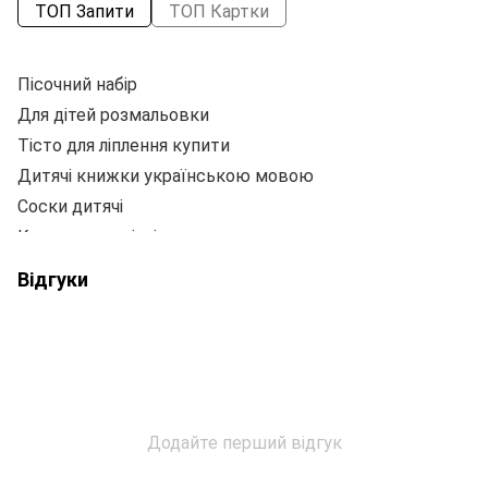
ТОП Запити
ТОП Картки
Пісочний набір
Щ
Для дітей розмальовки
Р
Тісто для ліплення купити
Ск
Дитячі книжки українською мовою
Соски дитячі
Купити новорічні ялинки
П
Столовий посуд купити
Відгуки
Набори для дитячої творчості
В
Самокати для дітей
Набір олійних фарб
Конверт папка
Н
Музикальні інструменти купити
Додайте перший відгук
Папір для нотаток кольоровий
Гуаш фарби
Ф