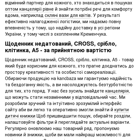
відмінний партнер для кожного, хто знаходиться в пошуках
оптом канцелярії рівне
й знайти потрібні речі для комфорту
вдома, наприклад
скляні вази для квітів
. У результаті
ефективно налагодженої логістики, ми надаємо повну
впевненість у тому, що надійну доставку в усі регіони
України, у тому числі з охопленням Кременчука.
Щоденник недатований, CROSS, срібло,
клітинка, А5 - за прийнятною вартістю
Щоденник недатований, CROSS, срібло, клітинка, А5 - товар
який буде корисним для кожного, хто прагне доєднатись до
простору креативності та особистої самореалізації.
Обираючи продукцію на kancbaza ми гарантуємо надійність
та бездоганну якість, а ви насолоджуєтесь безтурботністю
для тих, хто поряд. У нас без зусиль знайдете
канцелярія
,
що можуть стати незамінними у відповідальний час. Ми
розробили зручний та інтуїтивно зрозумілий інтерфейс
сайту аби ви легко та оперативно змогли знайти й
купити
дитячі книжки
Щоб пришвидшити пошук, обирайте розділи,
налаштовуйте фільтри й переглядайте актуальні варіанти.
Регулярно оновлюємо наш товарний ряд, пропонуємо
новинки й знижки, щоби ви мали найкращі можливості для