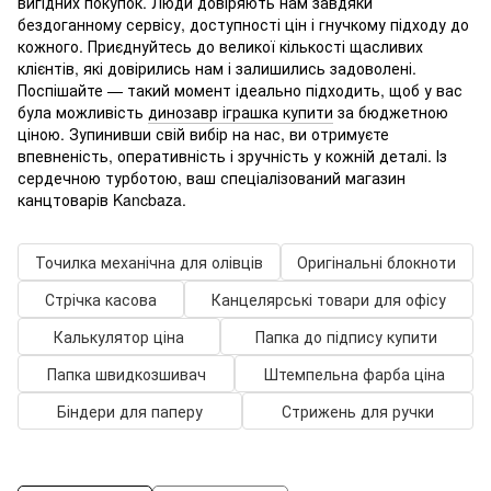
вигідних покупок. Люди довіряють нам завдяки
бездоганному сервісу, доступності цін і гнучкому підходу до
кожного. Приєднуйтесь до великої кількості щасливих
клієнтів, які довірились нам і залишились задоволені.
Поспішайте — такий момент ідеально підходить, щоб у вас
була можливість
динозавр іграшка купити
за бюджетною
ціною. Зупинивши свій вибір на нас, ви отримуєте
впевненість, оперативність і зручність у кожній деталі. Із
сердечною турботою, ваш спеціалізований магазин
канцтоварів Kancbaza.
Точилка механічна для олівців
Оригінальні блокноти
Стрічка касова
Канцелярські товари для офісу
Калькулятор ціна
Папка до підпису купити
Папка швидкозшивач
Штемпельна фарба ціна
Біндери для паперу
Стрижень для ручки