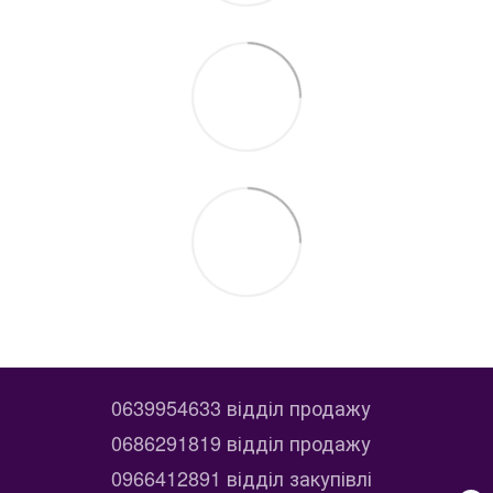
0639954633 відділ продажу
0686291819 відділ продажу
0966412891 відділ закупівлі