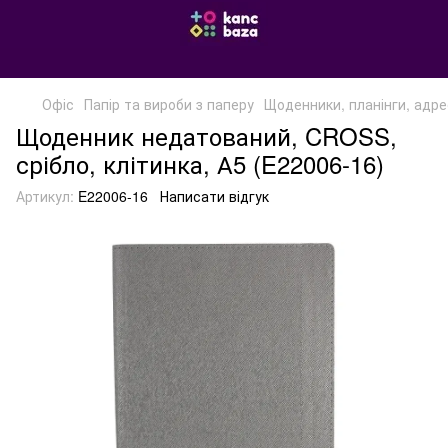
Офіс
Папір та вироби з паперу
Щоденники, планінги, адре
Щоденник недатований, CROSS,
срібло, клітинка, А5 (E22006-16)
Артикул:
E22006-16
Написати відгук