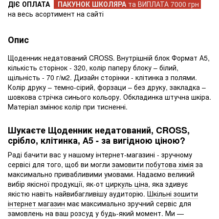
ДІЄ ОПЛАТА
ПАКУНОК ШКОЛЯРА
та ВИПЛАТА 7000 грн
на весь асортимент на сайті
Опис
Щоденник недатований CROSS. Внутрішній блок Формат А5,
кількість сторінок - 320, колір паперу блоку – білий,
щільність - 70 г/м2. Дизайн сторінки - клітинка з полями.
Колір друку – темно-сірий, форзаци – без друку, закладка –
шовкова стрічка синього кольору. Обкладинка штучна шкіра.
Матеріал змінює колір при тисненні.
Шукаєте Щоденник недатований, CROSS,
срібло, клітинка, А5 - за вигідною ціною?
Раді бачити вас у нашому інтернет-магазині - зручному
сервісі для того, щоб ви могли
замовити побутова хімія
за
максимально привабливими умовами. Надаємо великий
вибір якісної продукції, як-от
циркуль ціна
, яка здивує
якістю навіть найвибагливішу аудиторію.
Шкільні зошити
інтернет магазин
має максимально зручний сервіс для
замовлень на ваш розсуд у будь-який момент. Ми —