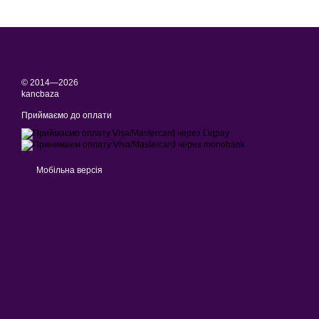
Свічки для дому
Соски для немовлят к
Купити дитячий косме
© 2014—2026
kancbaza
Приймаємо до оплати
Мобільна версія