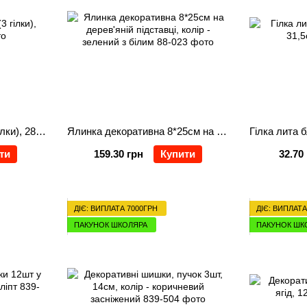
Гілка лита блакитна (3 гілки), 28см
Ялинка декоративна 8*25см на дерев'яній підставці, колір - зелений з білим
ти
159.30 грн
Купити
32.70
ДІЄ: ВИПЛАТА 7000ГРН
ДІЄ: ВИПЛАТА
ПАКУНОК ШКОЛЯРА
ПАКУНОК ШК