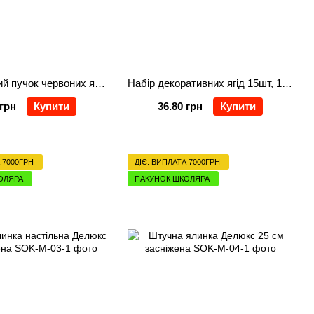
Декоративний пучок червоних ягід, 12см
Набір декоративних ягід 15шт, 1.2см, колір - золото
 грн
Купити
36.80 грн
Купити
 7000ГРН
ДІЄ: ВИПЛАТА 7000ГРН
ОЛЯРА
ПАКУНОК ШКОЛЯРА