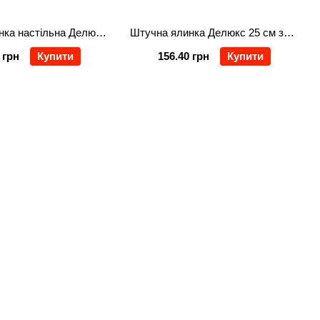
Штучна ялинка настільна Делюкс 25 см зелена
Штучна ялинка Делюкс 25 см засніжена
 грн
Купити
156.40 грн
Купити