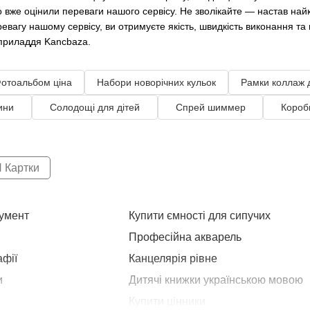
о вже оцінили переваги нашого сервісу. Не зволікайте — настав на
евагу нашому сервісу, ви отримуєте якість, швидкість виконання т
 приладдя Kancbaza.
отоальбом ціна
Набори новорічних кульок
Рамки коллаж 
ини
Солодощі для дітей
Спрей шиммер
Короб
 Картки
румент
Купити ємності для сипучих
Професійна акварель
афії
Канцелярія рівне
и
Дитячі книжки українською мовою
Купити цінники