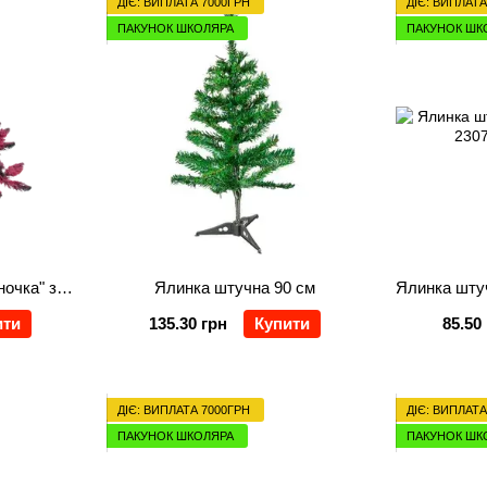
ДІЄ: ВИПЛАТА 7000ГРН
ДІЄ: ВИПЛАТА
ПАКУНОК ШКОЛЯРА
ПАКУНОК ШК
Ялинка h-1,20 м "Київляночка" засніжена кол. снігом
Ялинка штучна 90 см
ити
135.30 грн
Купити
85.50
ДІЄ: ВИПЛАТА 7000ГРН
ДІЄ: ВИПЛАТА
ПАКУНОК ШКОЛЯРА
ПАКУНОК ШК