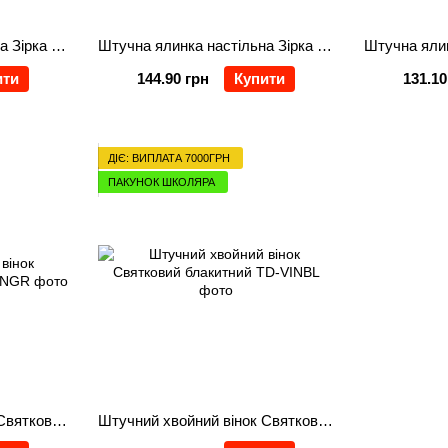
Штучна ялинка настільна Зірка 25 см
Штучна ялинка настільна Зірка засніжена 25 см
ити
144.90 грн
Купити
131.10
ДІЄ: ВИПЛАТА 7000ГРН
ПАКУНОК ШКОЛЯРА
Штучний хвойний вінок Святковий зелений
Штучний хвойний вінок Святковий блакитний