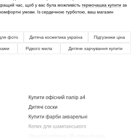
йкращий час, щоб у вас була можливість
термочашка купити
за
а комфортні умови. Із сердечною турботою, ваш магазин
для фото
Дитяча косметика україна
Підгузники ціна
ками
Рідкого мила
Дитяче харчування купити
Купити офісний папір а4
Дитячі соски
Зоши
Купити фарби акварельні
Під
Келих для шампанського
Зошит в клітинку 36 аркушів ціна