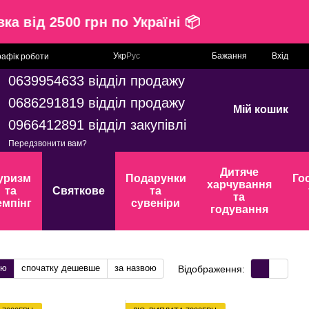
тавка від 2500 грн по Україні 📦
Укр
Рус
Бажання
Вхід
рафік роботи
0639954633 відділ продажу
0686291819 відділ продажу
Мій кошик
0966412891 відділ закупівлі
Передзвонити вам?
Дитяче
уризм
Подарунки
Го
харчування
та
Святкове
та
та
емпінг
сувеніри
годування
тю
спочатку дешевше
за назвою
Відображення: