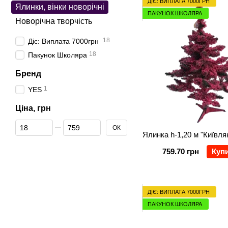
ДІЄ: ВИПЛАТА 7000ГРН
Ялинки, вінки новорічні
ПАКУНОК ШКОЛЯРА
Новорічна творчість
18
Діє: Виплата 7000грн
18
Пакунок Школяра
Бренд
1
YES
Ціна, грн
Від Ціна, грн
До Ціна, грн
ОК
759.70 грн
Куп
ДІЄ: ВИПЛАТА 7000ГРН
ПАКУНОК ШКОЛЯРА