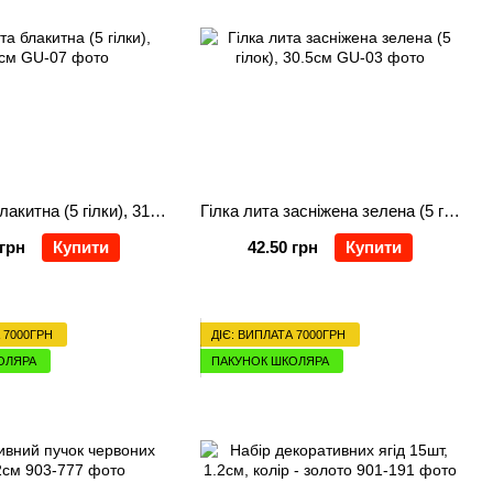
Гілка лита блакитна (5 гілки), 31,5см
Гілка лита засніжена зелена (5 гілок), 30.5см
 грн
Купити
42.50 грн
Купити
 7000ГРН
ДІЄ: ВИПЛАТА 7000ГРН
ОЛЯРА
ПАКУНОК ШКОЛЯРА