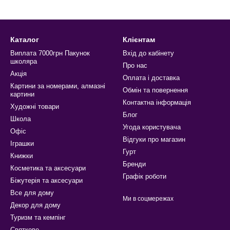
Календар настільний
упити
Дитячі самокати купити
Каталог
Клієнтам
тичний набір
Новорічні кулі на ялинку
Виплата 7000грн Пакунок
Вхід до кабінету
школяра
Про нас
Акція
Оплата і доставка
Картини за номерами, алмазні
Обмін та повернення
картини
Контактна інформація
Художні товари
Блог
Школа
Угода користувача
Офіс
Відгуки про магазин
Іграшки
Гурт
Книжки
Бренди
Косметика та аксесуари
Графік роботи
Біжутерія та аксесуари
Все для дому
Ми в соцмережах
Декор для дому
Туризм та кемпінг
Святкове