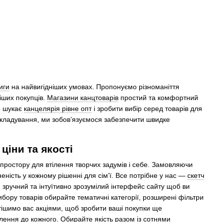
иги
на найвигідніших умовах. Пропонуємо різноманіття
іших покупців.
Магазини канцтоварів
простий та комфортний
о шукає
канцелярія рівне опт
і зробити вибір серед товарів для
складування, ми зобов’язуємося забезпечити швидке
ціни та якості
 простору для втілення творчих задумів і себе. Замовляючи
неність у кожному рішенні для сім’ї. Все потрібне у нас —
скетч
 зручний та інтуїтивно зрозумілий інтерфейс сайту щоб ви
бору товарів обирайте тематичні категорії, розширені фільтри
 тішимо вас акціями, щоб зробити ваші покупки ще
влення до кожного. Обирайте якість разом із сотнями