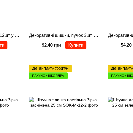
Декоративні міні-шишки 12шт у пучку, 12см, колір - евкаліпт
Декоративні шишки, пучок 3шт, 14см, колір - коричневий засніжений
ти
92.40 грн
Купити
54.20
ДІЄ: ВИПЛАТА 7000ГРН
ДІЄ: ВИПЛАТА
ПАКУНОК ШКОЛЯРА
ПАКУНОК ШК