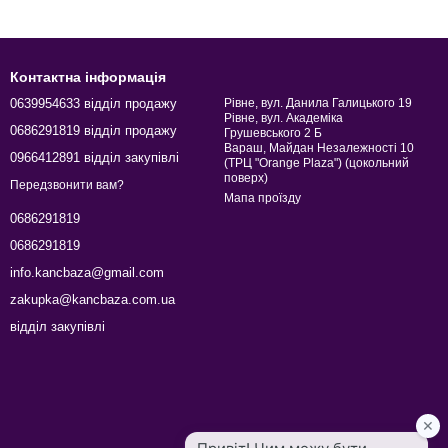
Набір кульок на ялинку
Декоративні свічки
Контактна інформація
Купити столовий посуд
0639954633 відділ продажу
Рівне, вул. Данила Галицького 19
Рівне, вул. Академіка
0686291819 відділ продажу
Грушевського 2 Б
Вараш, Майдан Незалежності 10
0966412891 відділ закупівлі
(ТРЦ "Orange Plaza") (цокольний
поверх)
Передзвонити вам?
Мапа проїзду
0686291819
0686291819
info.kancbaza@gmail.com
zakupka@kancbaza.com.ua
відділ закупівлі