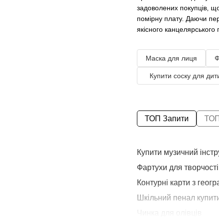
задоволених покупців, щ
помірну плату. Даючи пер
якісного канцелярського
Маска для лиця
Ф
Купити соску для дит
ТОП Запити
ТОП
Купити музичний інст
Фартухи для творчості
Контурні карти з геогр
Шкільний пенал купит
Чинка для олівців