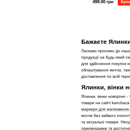
499.00 грн
Куп
Бажаєте Ялинки,
Ласкаво просимо до нашо
продукції на будь-який см
для здійснення покупок к
облаштування житла, так
доставлення по всій терит
Ялинки, вінки н
Ялинки, вінки новорічні 
товари на сайті kancbaza 
маркери для малювання
могли без зайвого клопот
та актуальні товари. Нео
приємнішими та доступніш