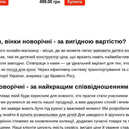
ити
499.00 грн
Купити
 вінки новорічні - за вигідною вартістю?
го онлайн-магазину - місця, де ви можете легко
замовити дитячі кн
ак, такі як
дитячий конструктор ціна
, що вразить навіть найвибаглив
оли завгодно. Співпраця з нами — це ідеальний варіант для тих, хт
і як
посуд для кухні
. Через ефективну систему транспортування та 
орії України, зокрема і до Кривого Рогу.
оворічні - за найкращим співвідношенням 
- товар який буде корисним для кожного, хто прагне стати учасником
ми ручимося за якість нашої продукції, а вам даруємо спокій і впев
, які завжди мають бути під рукою у важливий момент. Ми розробили
у знайти й
купити розмальовки для дітей
Для швидкого й зручного ви
дмінно стежимо за оновленням колекції, додаємо сучасні товари та
ими. Наші клієнти цінують якість сервісу, вигідні ціни й уважне ста