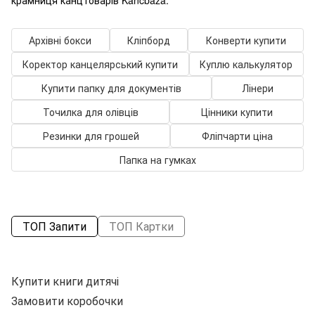
Архівні бокси
Кліпборд
Конверти купити
Коректор канцелярський купити
Куплю калькулятор
Купити папку для документів
Лінери
Точилка для олівців
Цінники купити
Резинки для грошей
Фліпчарти ціна
Папка на гумках
ТОП Запити
ТОП Картки
Купити книги дитячі
П
Замовити коробочки