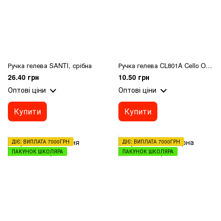
Ручка гелева SANTI, срібна
Ручка гелева CL801A Cello Origina колір чорнила синій
26.40 грн
10.50 грн
Оптові ціни
Оптові ціни
Купити
Купити
ДІЄ: ВИПЛАТА 7000ГРН
ДІЄ: ВИПЛАТА 7000ГРН
ПАКУНОК ШКОЛЯРА
ПАКУНОК ШКОЛЯРА