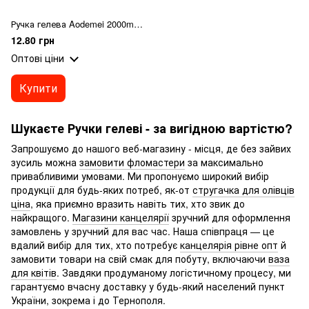
Ручка гелева Aodemei 2000m 0,5мм чорн.
12.80 грн
Оптові ціни
Купити
Шукаєте Ручки гелеві - за вигідною вартістю?
Запрошуємо до нашого веб-магазину - місця, де без зайвих
зусиль можна
замовити фломастери
за максимально
привабливими умовами. Ми пропонуємо широкий вибір
продукції для будь-яких потреб, як-от
стругачка для олівців
ціна
, яка приємно вразить навіть тих, хто звик до
найкращого.
Магазини канцелярії
зручний для оформлення
замовлень у зручний для вас час. Наша співпраця — це
вдалий вибір для тих, хто потребує
канцелярія рівне опт
й
замовити товари на свій смак для побуту, включаючи
ваза
для квітів
. Завдяки продуманому логістичному процесу, ми
гарантуємо вчасну доставку у будь-який населений пункт
України, зокрема і до Тернополя.