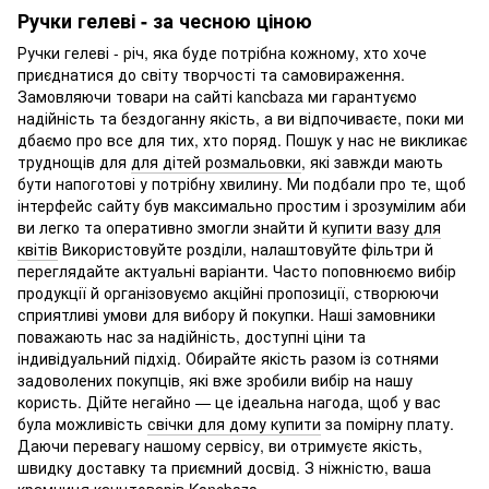
Ручки гелеві - за чесною ціною
Ручки гелеві - річ, яка буде потрібна кожному, хто хоче
приєднатися до світу творчості та самовираження.
Замовляючи товари на сайті kancbaza ми гарантуємо
надійність та бездоганну якість, а ви відпочиваєте, поки ми
дбаємо про все для тих, хто поряд. Пошук у нас не викликає
труднощів для
для дітей розмальовки
, які завжди мають
бути напоготові у потрібну хвилину. Ми подбали про те, щоб
інтерфейс сайту був максимально простим і зрозумілим аби
ви легко та оперативно змогли знайти й
купити вазу для
квітів
Використовуйте розділи, налаштовуйте фільтри й
переглядайте актуальні варіанти. Часто поповнюємо вибір
продукції й організовуємо акційні пропозиції, створюючи
сприятливі умови для вибору й покупки. Наші замовники
поважають нас за надійність, доступні ціни та
індивідуальний підхід. Обирайте якість разом із сотнями
задоволених покупців, які вже зробили вибір на нашу
користь. Дійте негайно — це ідеальна нагода, щоб у вас
була можливість
свічки для дому купити
за помірну плату.
Даючи перевагу нашому сервісу, ви отримуєте якість,
швидку доставку та приємний досвід. З ніжністю, ваша
крамниця канцтоварів Kancbaza.