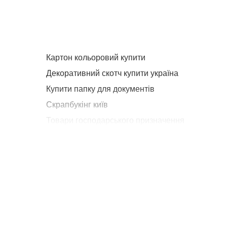
Картон кольоровий купити
Декоративний скотч купити україна
Купити папку для документів
Скрапбукінг київ
Товари господарського призначення
Кар
Рідке мило ціна
Клей пва ціна
Дитячі фотоапарати