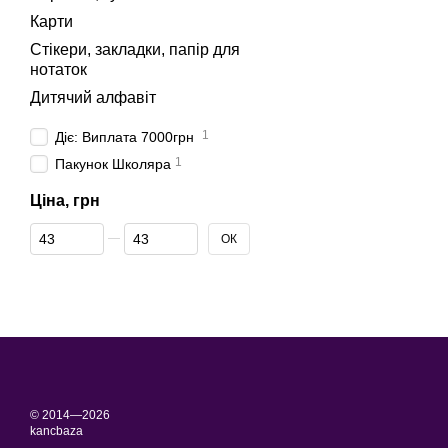
Карти
Стікери, закладки, папір для
нотаток
Дитячий алфавіт
1
Діє: Виплата 7000грн
1
Пакунок Школяра
Ціна, грн
Від Ціна, грн
До Ціна, грн
ОК
© 2014—2026
kancbaza