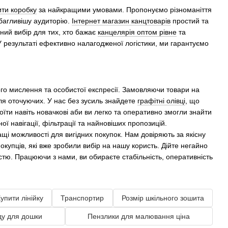
ти коробку
за найкращими умовами. Пропонуємо різноманіття
ибагливішу аудиторію.
Інтернет магазин канцтоварів
простий та
ний вибір для тих, хто бажає
канцелярія оптом рівне
та
У результаті ефективно налагодженої логістики, ми гарантуємо
ного мислення та особистої експресії. Замовляючи товари на
для оточуючих. У нас без зусиль знайдете
графітні олівці
, що
оїти навіть новачкові аби ви легко та оперативно змогли знайти
 навігації, фільтрації та найновіших пропозицій.
 можливості для вигідних покупок. Нам довіряють за якісну
покупців, які вже зробили вибір на нашу користь. Дійте негайно
тю. Працюючи з нами, ви обираєте стабільність, оперативність
упити лінійку
Транспортир
Розмір шкільного зошита
ду для дошки
Пензлики для малювання ціна