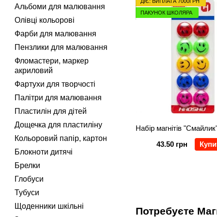
ДІЄ: ВИПЛАТА 7000ГРН
Альбоми для малювання
ПАКУНОК ШКОЛЯРА
Олівці кольорові
Фарби для малювання
Пензлики для малювання
Фломастери, маркер
акриловий
Фартухи для творчості
Палітри для малювання
Пластилін для дітей
Дощечка для пластиліну
Кольоровий папір, картон
43.50 грн
Купи
Блокноти дитячі
Брелки
Глобуси
Тубуси
Щоденники шкільні
Потребуєте Маг