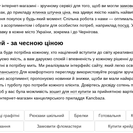
 інтернет-магазині - зручному сервісі для того, щоб ви могли
замови
мак, до прикладу
ялинка штучна ціна
, яка здивує якістю навіть найв
ня покупок у будь-який момент. Спільна робота з нами — оптималь
з асортиментом і обрати для особистих потреб, наприклад
посуд
. 
вку в кожне місто України, зокрема і до Чернігова.
ей - за чесною ціною
 яка буде потрібна кожному, хто націлений вступити до світу креатив
уємо якість, а вам даруємо спокій і впевненість у кожному рішенні 
ні в потрібну мить. Ми реалізували інтерфейс сайту, який легко осв
панського
Для комфортного перегляду використовуйте розділи зручної
 асортимент, пропонуємо новинки й знижки, щоби ви мали найкращі
ть і турботу про потреби кожного клієнта. Довіртесь досвіду сотень 
об у вас була можливість
зошит для нот купити
за прийнятною вартіс
аш інтернет-магазин канцелярського приладдя Kancbaza.
і графітні
Рюкзаки шкільний
Брелки
Готовальня
К
вання
Замовити фломастери
Купити крей