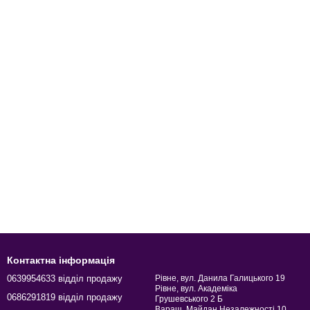
Контактна інформація
0639954633 відділ продажу
Рівне, вул. Данила Галицького 19
Рівне, вул. Академіка
0686291819 відділ продажу
Грушевського 2 Б
Вараш, Майдан Незалежності 10