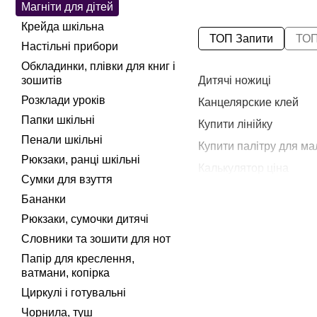
Магніти для дітей
Крейда шкільна
ТОП Запити
ТОП
Настільні прибори
Обкладинки, плівки для книг і
Дитячі ножиці
зошитів
Розклади уроків
Канцелярские клей
Папки шкільні
Купити лінійку
Пенали шкільні
Купити палітру для м
Рюкзаки, ранці шкільні
Калькулятор ціна
Сумки для взуття
Купити машинки для д
Бананки
Маска для лиця купит
Рюкзаки, сумочки дитячі
Ціна свічки
Словники та зошити для нот
Папір для креслення,
ватмани, копірка
Циркулі і готувальні
Чорнила, туш