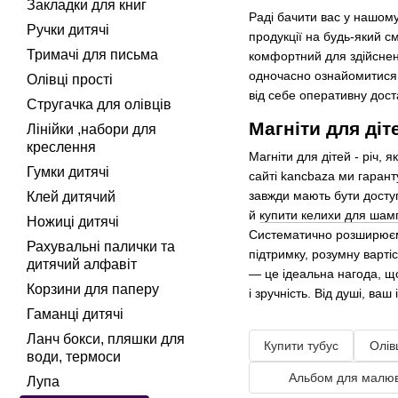
Закладки для книг
Раді бачити вас у нашому
Ручки дитячі
продукції на будь-який с
Тримачі для письма
комфортний для здійснен
одночасно ознайомитися 
Олівці прості
від себе оперативну доста
Стругачка для олівців
Магніти для діт
Лінійки ,набори для
креслення
Магніти для дітей - річ,
Гумки дитячі
сайті kancbaza ми гарант
завжди мають бути доступ
Клей дитячий
й
купити келихи для шам
Ножиці дитячі
Систематично розширюємо
Рахувальні палички та
підтримку, розумну вартіс
дитячий алфавіт
— це ідеальна нагода, щ
Корзини для паперу
і зручність. Від душі, в
Гаманці дитячі
Ланч бокси, пляшки для
Купити тубус
Олівц
води, термоси
Альбом для малю
Лупа