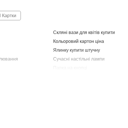
 Картки
Скляні вази для квітів купити
Кольоровий картон ціна
Ялинку купити штучну
алювання
Сучасні настільні лампи
Папка на кнопці
ітей
Засіб для купання дитини
и
Фарби для кераміки
Ціна на свічки