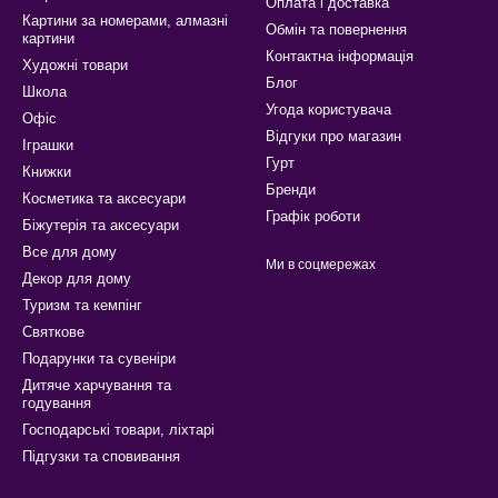
Оплата і доставка
Картини за номерами, алмазні
Обмін та повернення
картини
Контактна інформація
Художні товари
Блог
Школа
Угода користувача
Офіс
Відгуки про магазин
Іграшки
Гурт
Книжки
Бренди
Косметика та аксесуари
Графік роботи
Біжутерія та аксесуари
Все для дому
Ми в соцмережах
Декор для дому
Туризм та кемпінг
Святкове
Подарунки та сувеніри
Дитяче харчування та
годування
Господарські товари, ліхтарі
Підгузки та сповивання