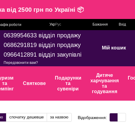
вка від 2500 грн по Україні 📦
Укр
Рус
Бажання
Вхід
рафік роботи
0639954633 відділ продажу
0686291819 відділ продажу
Мій кошик
0966412891 відділ закупівлі
Передзвонити вам?
Дитяче
уризм
Подарунки
Го
харчування
та
Святкове
та
та
емпінг
сувеніри
годування
тю
спочатку дешевше
за назвою
Відображення: