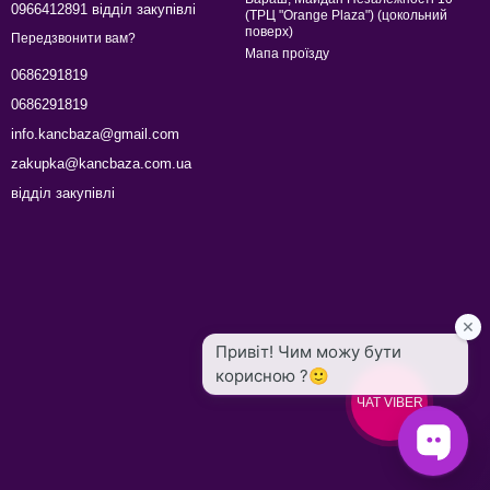
0966412891 відділ закупівлі
(ТРЦ "Orange Plaza") (цокольний
поверх)
Передзвонити вам?
Мапа проїзду
0686291819
0686291819
info.kancbaza@gmail.com
zakupka@kancbaza.com.ua
відділ закупівлі
ЧАТ VIBER