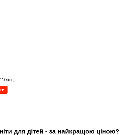
Набір магнітів "Смайлик" 10шт., 3см, кольорові смайлик
ти
ніти для дітей - за найкращою ціною?