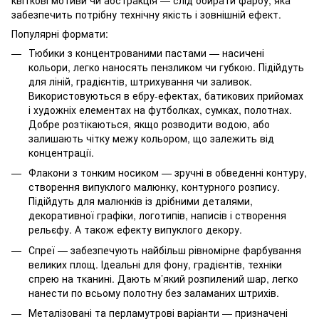
забезпечить потрібну технічну якість і зовнішній ефект.
Популярні формати:
Тюбики з концентрованими пастами — насичені
кольори, легко наносять пензликом чи губкою. Підійдуть
для ліній, градієнтів, штрихування чи заливок.
Використовуються в ебру-ефектах, батикових прийомах
і художніх елементах на футболках, сумках, полотнах.
Добре розтікаються, якщо розводити водою, або
залишають чітку межу кольором, що залежить від
концентрації.
Флакони з тонким носиком — зручні в обведенні контуру,
створення випуклого малюнку, контурного розпису.
Підійдуть для малюнків із дрібними деталями,
декоративної графіки, логотипів, написів і створення
рельєфу. А також ефекту випуклого декору.
Спреї — забезпечують найбільш рівномірне фарбування
великих площ. Ідеальні для фону, градієнтів, техніки
спрею на тканині. Дають м’який розпилений шар, легко
нанести по всьому полотну без заламаних штрихів.
Металізовані та перламутрові варіанти — призначені