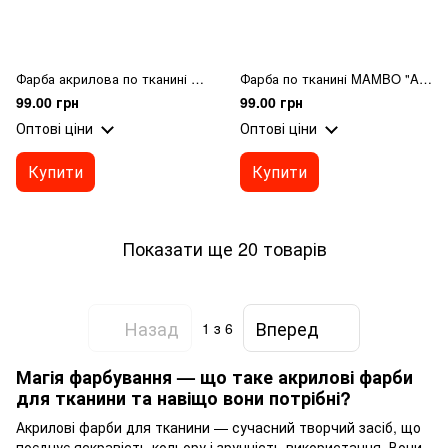
Фарба акрилова по тканині MAMBO "ART Kompozit", 50 мл (54 золотий)
Фарба по тканині MAMBO "ART Kompozit", 50 мл (57 блакитна лагуна)
99.00 грн
99.00 грн
Оптові ціни
Оптові ціни
Купити
Купити
Показати ще 20 товарів
Назад
Вперед
1
з 6
Магія фарбування — що таке акрилові фарби
для тканини та навіщо вони потрібні?
Акрилові фарби для тканини — сучасний творчий засіб, що
поєднує яскравість кольору і зручність використання. Вони