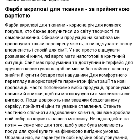
Фарби акрилові для тканини - за прийнятною
вартістю
Фарби акрилові для тканини - корисна річ для кожного
покупця, хто бажає долучитися до світу творчості та
самовираження. Обираючи продукцію на kancbaza ми
пропонуємо тільки перевірену якість, а ви відчуваєте повну
впевненість і спокій для сім’ї. У нас просто відшукати
розвиваючі книги
, які варто мати напоготові в критичній
ситуації. Сайт має продуманий та доступний інтерфейс для
зручного користування щоб ви могли без зайвого клопоту
знайти й
купити бездротові навушники
Для комфортного
перегляду використовуйте параметри фільтрації та нові
пропозиції. Часто поповнюємо вибір продукції, пропонуємо
новинки й знижки, щоб ви могли купувати з максимальною
вигодою. Люди довіряють нам завдяки бездоганному
сервісу, прийнятні ціни та уважне ставлення. Станьте
частиною спільноти задоволених клієнтів, які вже зробили
свій вибір на користь нашого магазину. Не відкладайте на
потім — саме час для того, щоб у вас була можливість
посуд для кухні купити
на фінансово вигідних умовах.
Обравши нас, ви гарантуєте собі надійне обслуговування,