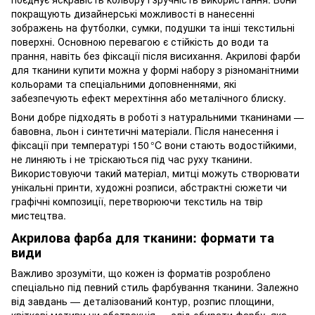
покращують дизайнерські можливості в нанесенні
зображень на футболки, сумки, подушки та інші текстильні
поверхні. Основною перевагою є стійкість до води та
прання, навіть без фіксації після висихання. Акрилові фарби
для тканини купити можна у формі набору з різноманітними
кольорами та спеціальними доповненнями, які
забезпечують ефект мерехтіння або металічного блиску.
Вони добре підходять в роботі з натуральними тканинами —
бавовна, льон і синтетичні матеріали. Після нанесення і
фіксації при температурі 150 °C вони стають водостійкими,
не линяють і не тріскаються під час руху тканини.
Використовуючи такий матеріал, митці можуть створювати
унікальні принти, художні розписи, абстрактні сюжети чи
графічні композиції, перетворюючи текстиль на твір
мистецтва.
Акрилова фарба для тканини: формати та
види
Важливо зрозуміти, що кожен із форматів розроблено
спеціально під певний стиль фарбування тканини. Залежно
від завдань — деталізований контур, розпис площини,
квіткові мотиви чи абстракція — слід обирати фарбу, яка