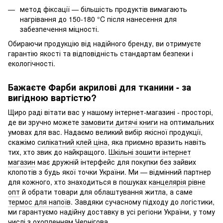
метод фіксації — більшість продуктів вимагають
нагрівання до 150-180 °C після нанесення для
забезпечення міцності.
Обираючи продукцію від надійного бренду, ви отримуєте
гарантію якості та відповідність стандартам безпеки і
екологічності.
Бажаєте Фарби акрилові для тканини - за
вигідною вартістю?
Щиро раді вітати вас у нашому інтернет-магазині - просторі,
де ви зручно можете
замовити дитячі книги
на оптимальних
умовах для вас. Надаємо великий вибір якісної продукції,
скажімо
силікатний клей ціна
, яка приємно вразить навіть
тих, хто звик до найкращого.
Шкільні зошити інтернет
магазин
має дружній інтерфейс для покупки без зайвих
клопотів з будь якої точки України. Ми — відмінний партнер
для кожного, хто знаходиться в пошуках
канцелярія рівне
опт
й обрати товари для облаштування житла, а саме
термос для напоїв
. Завдяки сучасному підходу до логістики,
ми гарантуємо надійну доставку в усі регіони України, у тому
числі з охопленням Чернігова.