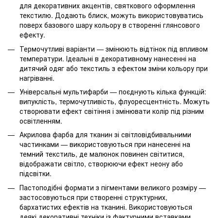
для декоративних акцентів, святкового оформлення
текстилю. Додають блиск, можуть використовуватись
поверх базового шару кольору в створенні глянсового
ефекту.
Термочутливі варіанти — змінюють відтінок під впливом
температури. Ідеальні в декоративному нанесенні на
дитячий одяг або текстиль з ефектом зміни кольору при
нагріванні.
Універсальні мультифарби — поєднують кілька функцій:
випуклість, термочутливість, флуоресцентність. Можуть
створювати ефект світіння і змінювати колір під різним
освітленням.
Акрилова фарба для тканин зі світловідбивальними
частинками — використовуються при нанесенні на
темний текстиль, де малюнок повинен світитися,
відображати світло, створюючи ефект неону або
підсвітки.
Пастоподібні формати з пігментами великого розміру —
застосовуються при створенні структурних,
бархатистих ефектів на тканині. Використовуються
деякі декоративні техніки із фактурними вставками.