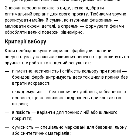
Знаючи переваги кожного виду, легко підібрати
оптимальний варіант для свого проєкту. Тюбиками зручно
розписувати майки й сумки, контурними флаконами —
малювати окремі деталі, а спреями — формувати фон чи
обробляти великі поверхні рівномірно.
Критерії вибору
Коли необхідно купити акрилові фарби для тканини,
зверніть увагу на кілька ключових аспектів, що вплинуть на
зручність у роботі та кінцевий результат:
пігментна насиченість і стійкість кольору при пранні —
брендові фарби витримують десяток циклів прання без
втрати яскравості;
склад емульсії — без токсичних добавок, із безпечною
основою, що не викликає подразнень при контакті зі
шкірою;
в'язкість — варіанти для тонких ліній або щільного
покриття;
сумісність — спеціально марковані для бавовни, льону
або синтетичних матеріалів;