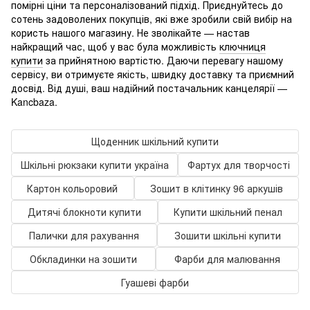
помірні ціни та персоналізований підхід. Приєднуйтесь до
сотень задоволених покупців, які вже зробили свій вибір на
користь нашого магазину. Не зволікайте — настав
найкращий час, щоб у вас була можливість
ключниця
купити
за прийнятною вартістю. Даючи перевагу нашому
сервісу, ви отримуєте якість, швидку доставку та приємний
досвід. Від душі, ваш надійний постачальник канцелярії —
Kancbaza.
Щоденник шкільний купити
Шкільні рюкзаки купити україна
Фартух для творчості
Картон кольоровий
Зошит в клітинку 96 аркушів
Дитячі блокноти купити
Купити шкільний пенал
Палички для рахування
Зошити шкільні купити
Обкладинки на зошити
Фарби для малювання
Гуашеві фарби