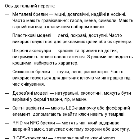
Ось детальний перелік:
Металеві брелки — міцні, довговічні, надійні в носінні.
Часто мають гравіювання: гасла, імена, символи. Мають
гарний вигляд з класичним набором ключів.
Пластикові моделі — легкі, яскраві, доступні. Часто
використовуються для рекламних цілей або як сувеніри.
Шкіряні аксесуари — красиві та приємні на дотик,
витримують великі навантаження. З роками виглядають
кращими, набирають характер.
Силіконові брелки — гнучкі, легкі, різноколірні. Часто
використовується для дитячих ключів чи як іграшка під
час очікування.
Дерев’яні моделі — натуральні, екологічні, можуть бути
вирізані у формі тварин, гір, машин.
Світні варіанти — мають LED-лампочку або фосфорний
елемент: допомагають знайти ключ навіть у темряві.
RFID чи NFC брелки — містять чіп, який відкриває
дверний замок, запускає систему охорони або доступу.
З GPS-трекером — дозволяє знайти ключі через