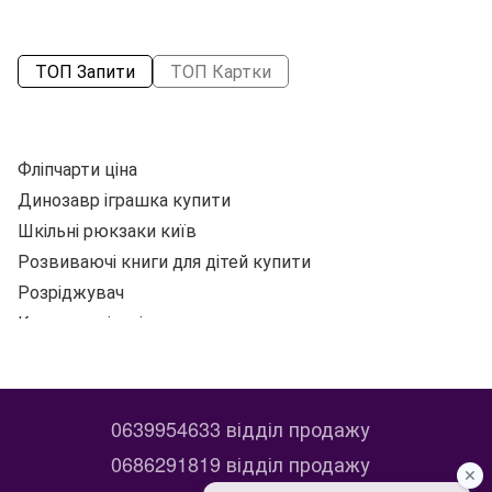
ТОП Запити
ТОП Картки
Фліпчарти ціна
Динозавр іграшка купити
Р
Шкільні рюкзаки київ
Бл
Розвиваючі книги для дітей купити
Ра
Розріджувач
К
Купити шкільні канцтовари
Купити пастель для малювання
Ол
Купити канцелярські товари для школи
П
Зошит шкільний
0639954633 відділ продажу
Купити подарункові пакети
Ал
0686291819 відділ продажу
Купити до школи
Ру