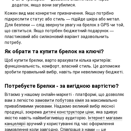
додаток, якщо вони загубилися.
Кожен вид має конкретне призначення. Якщо потрібно
підкреслити статус або стиль — підійде шкіра або метал.
Для безпеки — слід звернути увагу на брелок з GPS чи той,
що світиться. Якщо потрібен бюджетний подарунок —
пластиковий або силіконовий варіант задовольнить
потребу.
Як обрати та купити брелок на ключі?
Щоб купити брелки, варто врахувати кілька критеріїв:
функціональність, комфорт, власний стиль. Це допоможе
зробити правильний вибір, навіть при невеликому бюджеті.
Потребуєте Брелки - за вигідною вартістю?
Вітаємо у нашому онлайн-маркеті - платформі, що дозволяє
вам з легкістю
замовити побутова хімія
за максимально
привабливими умовами. Надаємо великий вибір якісної
продукції, зокрема
дитячі конструктори ціни
, яка здивує
якістю навіть найвибагливішу аудиторію.
Інтернет магазин
канцелярії
зручний у користуванні під час оформлення
замовлення коли завгодно. Співпраця з нами — це