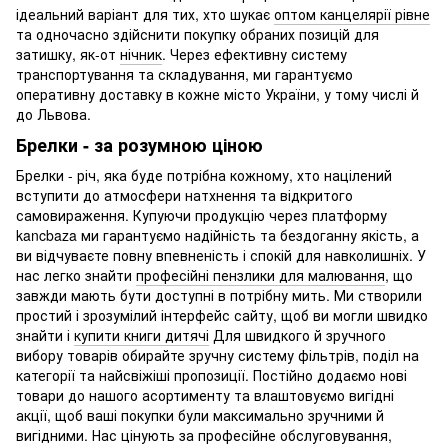
ідеальний варіант для тих, хто шукає
оптом канцелярії рівне
та одночасно здійснити покупку обраних позицій для
затишку, як-от
нічник
. Через ефективну систему
транспортування та складування, ми гарантуємо
оперативну доставку в кожне місто України, у тому числі й
до Львова.
Брелки - за розумною ціною
Брелки - річ, яка буде потрібна кожному, хто націлений
вступити до атмосфери натхнення та відкритого
самовираження. Купуючи продукцію через платформу
kancbaza ми гарантуємо надійність та бездоганну якість, а
ви відчуваєте повну впевненість і спокій для навколишніх. У
нас легко знайти
професійні пензлики для малювання
, що
завжди мають бути доступні в потрібну мить. Ми створили
простий і зрозумілий інтерфейс сайту, щоб ви могли швидко
знайти і
купити книги дитячі
Для швидкого й зручного
вибору товарів обирайте зручну систему фільтрів, поділ на
категорії та найсвіжіші пропозиції. Постійно додаємо нові
товари до нашого асортименту та влаштовуємо вигідні
акції, щоб ваші покупки були максимально зручними й
вигідними. Нас цінують за професійне обслуговування,