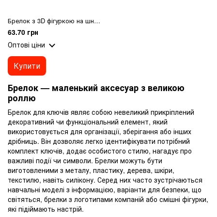
Брелок з 3D фігуркою на шнурку з кільцем та карабіном МІКС 14 122681
63.70 грн
Оптові ціни
Купити
Брелок — маленький аксесуар з великою
роллю
Брелок для ключів являє собою невеликий прикріплений
декоративний чи функціональний елемент, який
використовується для організації, зберігання або інших
дрібниць. Він дозволяє легко ідентифікувати потрібний
комплект ключів, додає особистого стилю, нагадує про
важливі події чи символи. Брелки можуть бути
виготовленими з металу, пластику, дерева, шкіри,
текстилю, навіть силікону. Серед них часто зустрічаються
навчальні моделі з інформацією, варіанти для безпеки, що
світяться, брелки з логотипами компаній або смішні фігурки,
які підіймають настрій.