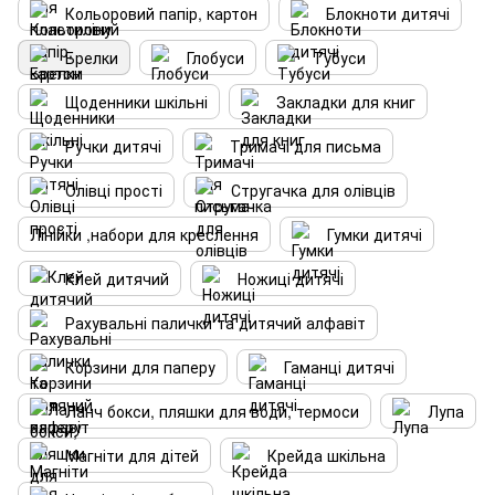
Кольоровий папір, картон
Блокноти дитячі
Брелки
Глобуси
Тубуси
Щоденники шкільні
Закладки для книг
Ручки дитячі
Тримачі для письма
Олівці прості
Стругачка для олівців
Лінійки ,набори для креслення
Гумки дитячі
Клей дитячий
Ножиці дитячі
Рахувальні палички та дитячий алфавіт
Корзини для паперу
Гаманці дитячі
Ланч бокси, пляшки для води, термоси
Лупа
Магніти для дітей
Крейда шкільна