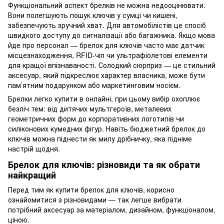
Функціональний аспект брелків не можна недооцінювати.
Вони полегшують пошук ключів у сумці чи кишені,
забезпечують зручний хват. Для автомобілістів це спосіб
швидкого доступу до сигналізації або багажника. Якщо мова
йде про персонал — брелок для ключів часто має датчик
місцезнаходження, RFID-чіп чи ультрафіолетові елементи
для кращої впізнаваності. Солодкий сюрприз — це стильний
аксесуар, який підкреслює характер власника, може бути
пам’ятним подарунком або маркетинговим носієм.
Брелки легко купити в онлайні, при цьому вибір охоплює
безліч тем: від дитячих мультгероїв, металевих
геометричних форм до корпоративних логотипів чи
силіконових кумедних фігур. Навіть бюджетний брелок до
ключів можна піднести як милу дрібничку, яка підніме
настрій щодня.
Брелок для ключів: різновиди та як обрати
найкращий
Перед тим як купити брелок для ключів, корисно
ознайомитися з різновидами — так легше вибрати
потрібний аксесуар за матеріалом, дизайном, функціоналом,
ціною.