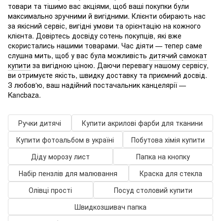
товари та тішимо вас акціями, щоб ваші покупки були
максимально зручними й вигідними. Клієнти обирають нас
за якісний сервіс, вигідні умови та орієнтацію на кожного
клієнта. Довіртесь досвіду сотень покупців, які вже
скористались нашими товарами. Час діяти — тепер саме
слушна мить, щоб у вас була можливість
дитячий самокат
купити
за вигідною ціною. Даючи перевагу нашому сервісу,
ви отримуєте якість, швидку доставку та приємний досвід.
З любов'ю, ваш надійний постачальник канцелярії —
Kancbaza.
Ручки дитячі
Купити акрилові фарби для тканини
Купити фотоальбом в україні
Побутова хімія купити
Діду морозу лист
Папка на кнопку
Набір пензлів для малювання
Краска для стекла
Олівці прості
Посуд столовий купити
Швидкозшивач папка