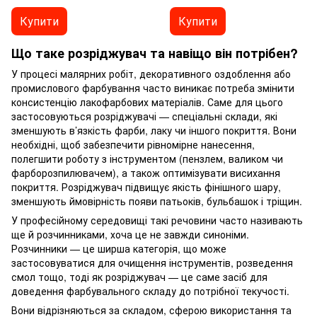
Купити
Купити
Що таке розріджувач та навіщо він потрібен?
У процесі малярних робіт, декоративного оздоблення або
промислового фарбування часто виникає потреба змінити
консистенцію лакофарбових матеріалів. Саме для цього
застосовуються розріджувачі — спеціальні склади, які
зменшують в’язкість фарби, лаку чи іншого покриття. Вони
необхідні, щоб забезпечити рівномірне нанесення,
полегшити роботу з інструментом (пензлем, валиком чи
фарборозпилювачем), а також оптимізувати висихання
покриття. Розріджувач підвищує якість фінішного шару,
зменшують ймовірність появи патьоків, бульбашок і тріщин.
У професійному середовищі такі речовини часто називають
ще й розчинниками, хоча це не завжди синоніми.
Розчинники — це ширша категорія, що може
застосовуватися для очищення інструментів, розведення
смол тощо, тоді як розріджувач — це саме засіб для
доведення фарбувального складу до потрібної текучості.
Вони відрізняються за складом, сферою використання та