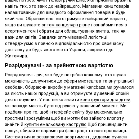
навіть тих, хто звик до найкращого.
Магазини канцтоварів
налаштований для швидкого оформлення товарів в будь
який час. Обравши нас, ви отримуєте найкращий варіант,
якщо ви шукаєте
оптом канцелярії рівне
і ознайомитися з
асортиментом і обрати для облаштування житла, такі як
вази для квітів
. Завдяки оптимізованій логістиці,
стверджуємо з повною відповідальністю про своєчасну
доставку до будь-якого міста України, зокрема і до
Житомира.
Розріджувачі - за прийнятною вартістю
Розріджувачі - річ, яка буде потрібна кожному, хто шукає
можливість долучитися до сфери мистецтва та внутрішньої
свободи. Обираючи вироби у магазині kancbaza ми ручимося
за якість нашої продукції, а ви отримуєте душевний спокій
для оточуючих. У нас легко знайти
конструктори для дітей
,
які завжди мають бути під рукою у важливий момент. Ми
подбали про те, щоб інтерфейс сайту був максимально
простим і зрозумілим щоб ви могли без зайвого клопоту
знайти й
купити емальовану каструлю
Щоб пришвидшити
пошук, обирайте параметри фільтрації та нові пропозиції.
Систематично розширюємо асортимент, додаємо сучасні