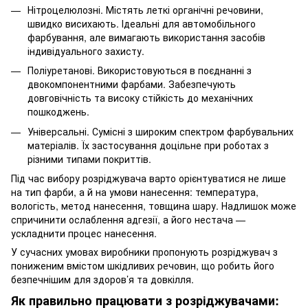
Нітроцелюлозні. Містять леткі органічні речовини,
швидко висихають. Ідеальні для автомобільного
фарбування, але вимагають використання засобів
індивідуального захисту.
Поліуретанові. Використовуються в поєднанні з
двокомпонентними фарбами. Забезпечують
довговічність та високу стійкість до механічних
пошкоджень.
Універсальні. Сумісні з широким спектром фарбувальних
матеріалів. Їх застосування доцільне при роботах з
різними типами покриттів.
Під час вибору розріджувача варто орієнтуватися не лише
на тип фарби, а й на умови нанесення: температура,
вологість, метод нанесення, товщина шару. Надлишок може
спричинити ослаблення адгезії, а його нестача —
ускладнити процес нанесення.
У сучасних умовах виробники пропонують розріджувач з
пониженим вмістом шкідливих речовин, що робить його
безпечнішим для здоров’я та довкілля.
Як правильно працювати з розріджувачами: