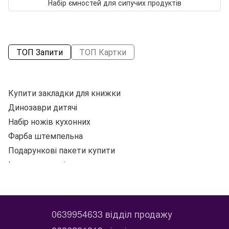
Набір ємностей для сипучих продуктів
ТОП Запити
ТОП Картки
Купити закладки для книжки
К
Динозаври дитячі
Ол
Набір ножів кухонних
BO
Фарба штемпельна
Т
Подарункові пакети купити
Іграшки дитячі купити
Посуд для кухні
Блютуз навушники ціна
Р
Кольоровий папір купити
К
0639954633 відділ продажу
Купити алмазні картини
Бл