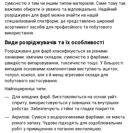
сумісністю з тим чи іншим типом матеріалів. Саме тому так
важливо обирати їх уважно та відповідально. Надійний
розріджувач для фарб можна знайти на нашій
спеціалізованій платформі, де представлено широкий
асортимент засобів для професійного та побутового
використання.
Види розріджувачів та їх особливості
Розріджувачі для фарб класифікуються за різними
ознаками: хімічним складом, сумісністю з фарбами,
швидкістю випаровування, токсичністю тощо. У більшості
випадків основними компонентами виступають ацетон,
толуол, ксилол, але є й менш агресивні склади для
побутового застосування.
Найпоширеніші типи:
Для алкідних фарб. Виготовляються на основі уайт-
спіриту, використовуються у зовнішніх та внутрішніх
роботах. Забезпечують стійке та гладке покриття.
Акрилові. Сумісні з водорозчинними фарбами, не мають
різкого запаху. Чудово підходять для оздоблювальних
робіт у приміщеннях з поганою вентиляцією.