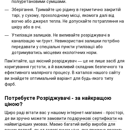
поліуретановими сумішами.
Зберігання. Тримайте цю рідину в герметично закритій
тарі, у сухому, прохолодному місці, якомога далі від
вогню або джерел тепла. Не допускайте потрапляння на
шкіру або в очі.
Утилізація залишків. Не виливайте розріджувачі в
каналізацію чи ґрунт. Невикористані залишки потрібно
передавати у спеціальні пункти утилізації або
дотримуватись місцевих екологічних норм.
Пам’ятайте, що якісний розріджувач — це не лише засіб для
коригування густоти, а й важливий складник безпечного та
ефективного малярного процесу. В каталозі нашого сайту
ви знайдете оптимальний варіант для будь-якого типу
фарб.
Потребуєте Розріджувачі - за найкращою
ціною?
Щиро раді вітати вас у нашому інтернет-магазині - просторі,
де ви зручно можете
замовити подарункові сертифікати
на
найвигідніших умовах. Маємо багатий вибір виробів для
ваших потреб, як-от
гелеві ручки ціна
, яка приємно вразить