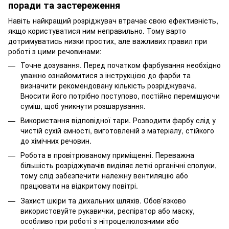
поради та застереження
Навіть найкращий розріджувач втрачає свою ефективність,
якщо користуватися ним неправильно. Тому варто
дотримуватись низки простих, але важливих правил при
роботі з цими речовинами:
Точне дозування. Перед початком фарбування необхідно
уважно ознайомитися з інструкцією до фарби та
визначити рекомендовану кількість розріджувача.
Вносити його потрібно поступово, постійно перемішуючи
суміш, щоб уникнути розшарування.
Використання відповідної тари. Розводити фарбу слід у
чистій сухій ємності, виготовленій з матеріалу, стійкого
до хімічних речовин.
Робота в провітрюваному приміщенні. Переважна
більшість розріджувачів виділяє леткі органічні сполуки,
тому слід забезпечити належну вентиляцію або
працювати на відкритому повітрі.
Захист шкіри та дихальних шляхів. Обов’язково
використовуйте рукавички, респіратор або маску,
особливо при роботі з нітроцелюлозними або