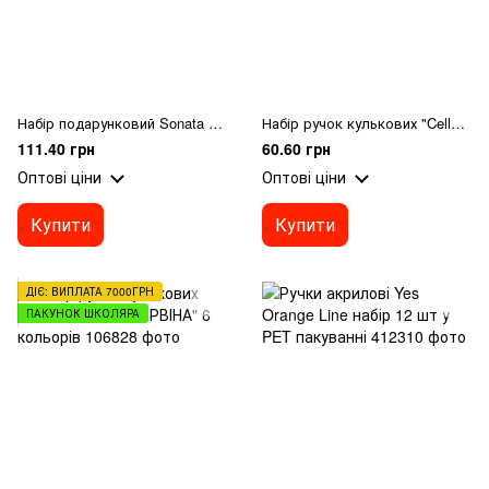
Набір подарунковий Sonata 1 ручка кулькова метал."Метелик" золота зі стразами у коробці
Набір ручок кулькових "Cello" CL51-10 "КОРВІНА" 10 кольорів
111.40 грн
60.60 грн
Оптові ціни
Оптові ціни
Купити
Купити
ДІЄ: ВИПЛАТА 7000ГРН
ПАКУНОК ШКОЛЯРА