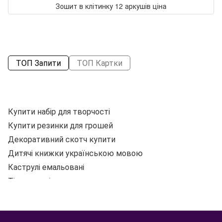
Зошит в клітинку 12 аркушів ціна
ТОП Запити
ТОП Картки
Купити набір для творчості
На
Купити резинки для грошей
Зо
Декоративний скотч купити
П
Дитячі книжки українською мовою
Р
Каструлі емальовані
Тісто для ліпки дитяче
Дитячий алфавіт
Зо
Квілінг ціна