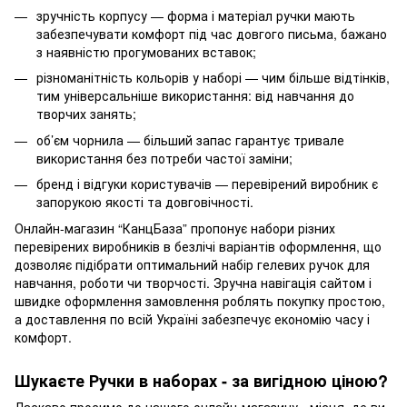
зручність корпусу — форма і матеріал ручки мають
забезпечувати комфорт під час довгого письма, бажано
з наявністю прогумованих вставок;
різноманітність кольорів у наборі — чим більше відтінків,
тим універсальніше використання: від навчання до
творчих занять;
об’єм чорнила — більший запас гарантує тривале
використання без потреби частої заміни;
бренд і відгуки користувачів — перевірений виробник є
запорукою якості та довговічності.
Онлайн-магазин “КанцБаза” пропонує набори різних
перевірених виробників в безлічі варіантів оформлення, що
дозволяє підібрати оптимальний набір гелевих ручок для
навчання, роботи чи творчості. Зручна навігація сайтом і
швидке оформлення замовлення роблять покупку простою,
а доставлення по всій Україні забезпечує економію часу і
комфорт.
Шукаєте Ручки в наборах - за вигідною ціною?