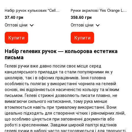
Набір ручок кулькових "Cello" CL51-6 "КОРВІНА" 6 кольорів
Ручки акрилові Yes Orange Line набір 12 шт у PET пакуванні
37.40 грн
358.60 грн
Оптові ціни
Оптові ціни
Купити
Купити
Набір гелевих ручок — кольорова естетика
письма
Гелеві ручки вже давно посіли своє місце серед
канцелярського приладдя та стали популярними як у
школярів, так і в офісних працівників. Їхня головна
особливість полягає у використанні чорнила на гелевій
основі, які відрізняються насиченістю кольору та м’яким
письмом. Гелеві стрижні дозволяють писати плавно, не
вимагаючи сильного натискання, тому рука менше
втомлюється навіть при тривалому використанні. Вони
ідеально підходять для створення чітких і рівномірних ліній,
що особливо цінується при заповненні документів або
роботі з кресленнями. Завдяки широкій палітрі відтінків
гелеві ручки в наборі часто застосовуються і для творчості,