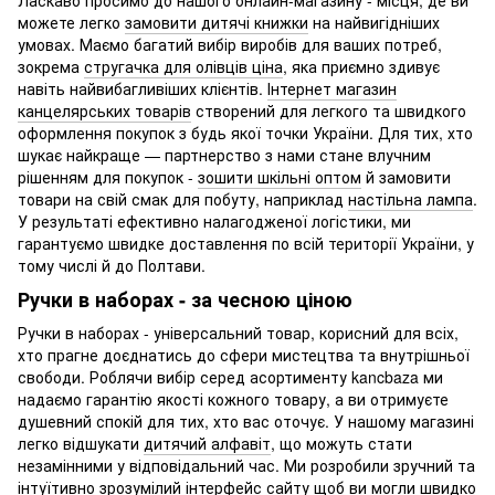
Ласкаво просимо до нашого онлайн-магазину - місця, де ви
можете легко
замовити дитячі книжки
на найвигідніших
умовах. Маємо багатий вибір виробів для ваших потреб,
зокрема
стругачка для олівців ціна
, яка приємно здивує
навіть найвибагливіших клієнтів.
Інтернет магазин
канцелярських товарів
створений для легкого та швидкого
оформлення покупок з будь якої точки України. Для тих, хто
шукає найкраще — партнерство з нами стане влучним
рішенням для покупок -
зошити шкільні оптом
й замовити
товари на свій смак для побуту, наприклад
настільна лампа
.
У результаті ефективно налагодженої логістики, ми
гарантуємо швидке доставлення по всій території України, у
тому числі й до Полтави.
Ручки в наборах - за чесною ціною
Ручки в наборах - універсальний товар, корисний для всіх,
хто прагне доєднатись до сфери мистецтва та внутрішньої
свободи. Роблячи вибір серед асортименту kancbaza ми
надаємо гарантію якості кожного товару, а ви отримуєте
душевний спокій для тих, хто вас оточує. У нашому магазині
легко відшукати
дитячий алфавіт
, що можуть стати
незамінними у відповідальний час. Ми розробили зручний та
інтуїтивно зрозумілий інтерфейс сайту щоб ви могли швидко