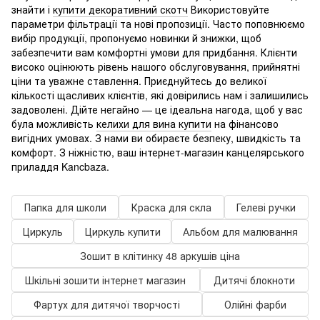
знайти і
купити декоративний скотч
Використовуйте
параметри фільтрації та нові пропозиції. Часто поповнюємо
вибір продукції, пропонуємо новинки й знижки, щоб
забезпечити вам комфортні умови для придбання. Клієнти
високо оцінюють рівень нашого обслуговування, прийнятні
ціни та уважне ставлення. Приєднуйтесь до великої
кількості щасливих клієнтів, які довірились нам і залишились
задоволені. Дійте негайно — це ідеальна нагода, щоб у вас
була можливість
келихи для вина купити
на фінансово
вигідних умовах. З нами ви обираєте безпеку, швидкість та
комфорт. З ніжністю, ваш інтернет-магазин канцелярського
приладдя Kancbaza.
Папка для школи
Краска для скла
Гелеві ручки
Циркуль
Циркуль купити
Альбом для малювання
Зошит в клітинку 48 аркушів ціна
Шкільні зошити інтернет магазин
Дитячі блокноти
Фартух для дитячої творчості
Олійні фарби