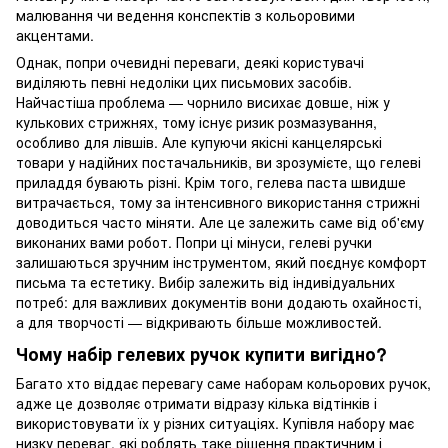
малювання чи ведення конспектів з кольоровими
акцентами.
Однак, попри очевидні переваги, деякі користувачі
виділяють певні недоліки цих письмових засобів.
Найчастіша проблема — чорнило висихає довше, ніж у
кулькових стрижнях, тому існує ризик розмазування,
особливо для лівшів. Але купуючи якісні канцелярські
товари у надійних постачальників, ви зрозумієте, що гелеві
приладдя бувають різні. Крім того, гелева паста швидше
витрачається, тому за інтенсивного використання стрижні
доводиться часто міняти. Але це залежить саме від об'єму
виконаних вами робот. Попри ці мінуси, гелеві ручки
залишаються зручним інструментом, який поєднує комфорт
письма та естетику. Вибір залежить від індивідуальних
потреб: для важливих документів вони додають охайності,
а для творчості — відкривають більше можливостей.
Чому набір гелевих ручок купити вигідно?
Багато хто віддає перевагу саме наборам кольорових ручок,
адже це дозволяє отримати відразу кілька відтінків і
використовувати їх у різних ситуаціях. Купівля набору має
низку переваг, які роблять таке рішення практичним і