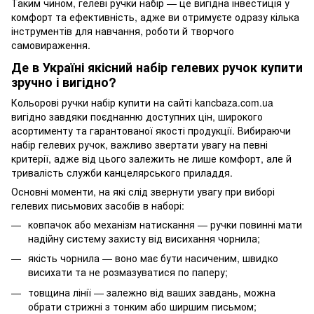
Таким чином, гелеві ручки набір — це вигідна інвестиція у
комфорт та ефективність, адже ви отримуєте одразу кілька
інструментів для навчання, роботи й творчого
самовираження.
Де в Україні якісний набір гелевих ручок купити
зручно і вигідно?
Кольорові ручки набір купити на сайті kancbaza.com.ua
вигідно завдяки поєднанню доступних цін, широкого
асортименту та гарантованої якості продукції. Вибираючи
набір гелевих ручок, важливо звертати увагу на певні
критерії, адже від цього залежить не лише комфорт, але й
тривалість служби канцелярського приладдя.
Основні моменти, на які слід звернути увагу при виборі
гелевих письмових засобів в наборі:
ковпачок або механізм натискання — ручки повинні мати
надійну систему захисту від висихання чорнила;
якість чорнила — воно має бути насиченим, швидко
висихати та не розмазуватися по паперу;
товщина лінії — залежно від ваших завдань, можна
обрати стрижні з тонким або ширшим письмом;