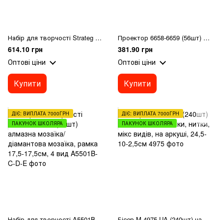
Набір для творчості Strateg Набір для пари для створення 3D зліпків рук (30912)
Проектор 6658-6659 (56шт) 20-13-в23см, світло, слайди/24картинки, бумага, фломастери 6шт, на бат-ці,
614.10 грн
381.90 грн
Оптові ціни
Оптові ціни
Купити
Купити
ДІЄ: ВИПЛАТА 7000ГРН
ДІЄ: ВИПЛАТА 7000ГРН
ПАКУНОК ШКОЛЯРА
ПАКУНОК ШКОЛЯРА
Набір для творчості A5501B-C-D-E (72шт) алмазна мозаїка/діамантова мозаїка, рамка 17,5-17,5см, 4 вид
Бісер M 4975 UA (240шт) намистини, підвіски, нитки, мікс видів, на аркуші, 24,5-10-2,5см