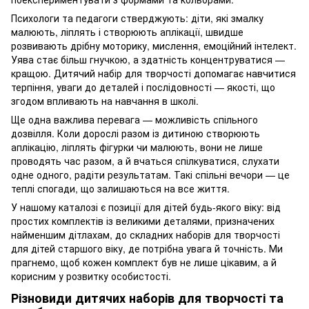
Психологи та педагоги стверджують: діти, які змалку
малюють, ліплять і створюють аплікації, швидше
розвивають дрібну моторику, мислення, емоційний інтелект.
Уява стає більш гнучкою, а здатність концентруватися —
кращою. Дитячий набір для творчості допомагає навчитися
терпіння, уваги до деталей і послідовності — якості, що
згодом впливають на навчання в школі.
Ще одна важлива перевага — можливість спільного
дозвілля. Коли дорослі разом із дитиною створюють
аплікацію, ліплять фігурки чи малюють, вони не лише
проводять час разом, а й вчаться спілкуватися, слухати
одне одного, радіти результатам. Такі спільні вечори — це
теплі спогади, що залишаються на все життя.
У нашому каталозі є позиції для дітей будь-якого віку: від
простих комплектів із великими деталями, призначених
найменшим дітлахам, до складних наборів для творчості
для дітей старшого віку, де потрібна увага й точність. Ми
прагнемо, щоб кожен комплект був не лише цікавим, а й
корисним у розвитку особистості.
Різновиди дитячих наборів для творчості та