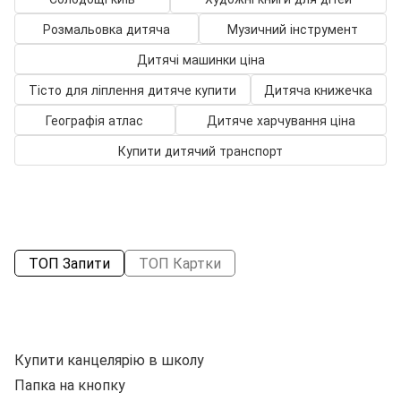
Розмальовка дитяча
Музичний інструмент
Дитячі машинки ціна
Тісто для ліплення дитяче купити
Дитяча книжечка
Географія атлас
Дитяче харчування ціна
Купити дитячий транспорт
ТОП Запити
ТОП Картки
Купити канцелярію в школу
С
Папка на кнопку
Зо