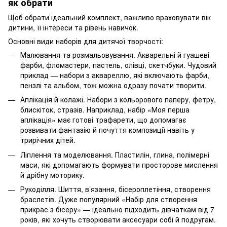
як обрати
Щоб обрати ідеальний комплект, важливо враховувати вік
дитини, її інтереси та рівень навичок.
Основні види наборів для дитячої творчості:
Малювання та розмальовування. Акварельні й гуашеві
фарби, фломастери, пастель, олівці, скетчбуки. Чудовий
приклад — набори з аквареллю, які включають фарби,
пензлі та альбом, тож можна одразу почати творити.
Аплікація й колажі. Набори з кольорового паперу, фетру,
блискіток, стразів. Наприклад, набір «Моя перша
аплікація» має готові трафарети, що допомагає
розвивати фантазію й почуття композиції навіть у
трирічних дітей.
Ліплення та моделювання. Пластилін, глина, полімерні
маси, які допомагають формувати просторове мислення
й дрібну моторику.
Рукоділля. Шиття, в’язання, бісероплетіння, створення
браслетів. Дуже популярний «Набір для створення
прикрас з бісеру» — ідеально підходить дівчаткам від 7
років, які хочуть створювати аксесуари собі й подругам.