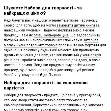
Шукаєте Набори для творчості - за
найкращою ціною?
Раді бачити вас у нашому інтернет-магазині - зручному
сервісі для того, щоб ви могли
замовити дитячі книги
за
найкращими умовами. Надаємо великий вибір якісної
продукції, такі як
олівці кольорові ціна
, що задовольнить
потреби навіть найприскіпливіших споживачів.
Інтернет
магазин канцелярських товарів
простий та комфортний для
здійснення покупок у будь-який момент. Ми пропонуємо
ідеальне рішення для всіх, хто зацікавлений у
канцелярія
рівне опт
і зробити вибір серед товарів для дому, а саме
настільна лампа
. Завдяки продуманому логістичному
процесу, ручaємось за надійну доставку в усі регіони
України, у тому числі й до Львова.
Набори для творчості - за економною
вартістю
Набори для творчості - продукт, що стане у пригоді всім,
хто має намір стати частиною світу творчості та
самовираження. Користуючись пропозиціями від kancbaza
ми надаємо гарантію якості кожного товару, а ви