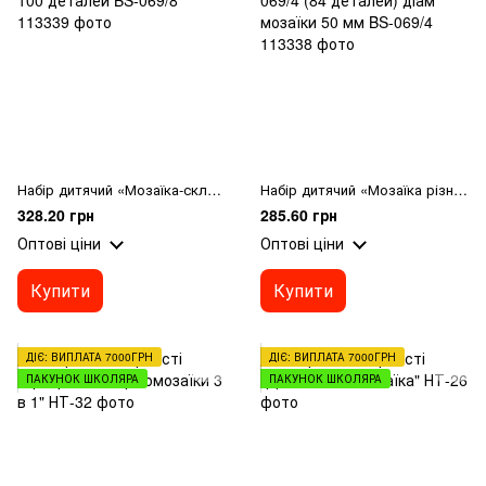
Набір дитячий «Мозаїка-складайка №8» діам 35 мм 100 деталей BS-069/8
Набір дитячий «Мозаїка різнобарвна №4» артикул 069/4 (84 деталей) діам мозаїки 50 мм BS-069/4
328.20 грн
285.60 грн
Оптові ціни
Оптові ціни
Купити
Купити
ДІЄ: ВИПЛАТА 7000ГРН
ДІЄ: ВИПЛАТА 7000ГРН
ПАКУНОК ШКОЛЯРА
ПАКУНОК ШКОЛЯРА