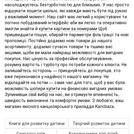
насолоджуєтесь безтурботністю для близьких. У нас просто
відшукати
зошити шкільні
, які завжди мають бути під рукою
у важливий момент. Наш сайт має легкий у користуванні та
логічно побудований інтерфейс аби ви легко та оперативно
змогли знайти й
купити картини за номерами
Щоб
пришвидшити пошук, обирайте параметри фільтрації та нові
пропозиції. Постійно додаємо нові товари до нашого
асортименту, додаємо сучасні товари та тішимо вас
акціями, щоби ви мали найкращі можливості для вигідних
покупок. Нас цінують за професійне обслуговування,
розумну вартість і турботу про потреби кожного клієнта. Не
залишайтесь осторонь — приєднуйтесь до покупців, хто
вже переконався у надійності нашого магазину. Не
відкладайте на потім — саме час для того, щоб у вас була
можливість
шопери купити
на фінансово вигідних умовах.
Зупинивши свій вибір на нас, ви отримуєте впевненість,
швидкість виконання та комфортні умови. З любов'ю, ваш
магазин якісного канцелярського приладдя Kancbaza.
Книги для розвитку дитини
Творчий розвиток дитини
Солодощі київ
Художні книги для дітей