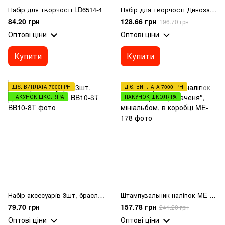
Набір для творчості LD6514-4
Набір для творчості Динозаври MK 5490
84.20 грн
128.66 грн
196.70 грн
Оптові ціни
Оптові ціни
Купити
Купити
ДІЄ: ВИПЛАТА 7000ГРН
ДІЄ: ВИПЛАТА 7000ГРН
ПАКУНОК ШКОЛЯРА
ПАКУНОК ШКОЛЯРА
Набір аксесуарів-3шт, браслети/заколка BB10-8T
Штампувальник наліпок ME-178 (192/2) "Каченя", мініальбом, в коробці
79.70 грн
157.78 грн
241.20 грн
Оптові ціни
Оптові ціни