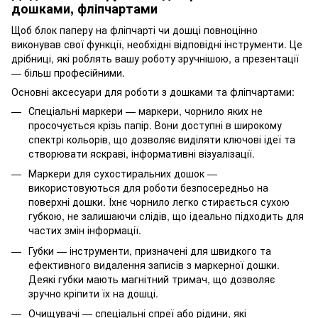
дошками, фліпчартами
Щоб блок паперу на фліпчарті чи дошці повноцінно
виконував свої функції, необхідні відповідні інструменти. Це
дрібниці, які роблять вашу роботу зручнішою, а презентації
— більш професійними.
Основні аксесуари для роботи з дошками та фліпчартами:
Спеціальні маркери — маркери, чорнило яких не
просочується крізь папір. Вони доступні в широкому
спектрі кольорів, що дозволяє виділяти ключові ідеї та
створювати яскраві, інформативні візуалізації.
Маркери для сухостиральних дошок —
використовуються для роботи безпосередньо на
поверхні дошки. Їхнє чорнило легко стирається сухою
губкою, не залишаючи слідів, що ідеально підходить для
частих змін інформації.
Губки — інструменти, призначені для швидкого та
ефективного видалення записів з маркерної дошки.
Деякі губки мають магнітний тримач, що дозволяє
зручно кріпити їх на дошці.
Очищувачі — спеціальні спреї або рідини, які