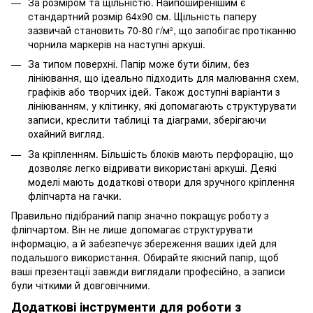
За розміром та щільністю. Найпоширенішим є
стандартний розмір 64x90 см. Щільність паперу
зазвичай становить 70-80 г/м², що запобігає протіканню
чорнила маркерів на наступні аркуші.
За типом поверхні. Папір може бути білим, без
лініювання, що ідеально підходить для малювання схем,
графіків або творчих ідей. Також доступні варіанти з
лініюванням, у клітинку, які допомагають структурувати
записи, креслити таблиці та діаграми, зберігаючи
охайний вигляд.
За кріпленням. Більшість блоків мають перфорацію, що
дозволяє легко відривати використані аркуші. Деякі
моделі мають додаткові отвори для зручного кріплення
фліпчарта на гачки.
Правильно підібраний папір значно покращує роботу з
фліпчартом. Він не лише допомагає структурувати
інформацію, а й забезпечує збереження ваших ідей для
подальшого використання. Обирайте якісний папір, щоб
ваші презентації завжди виглядали професійно, а записи
були чіткими й довговічними.
Додаткові інструменти для роботи з