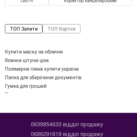
Скотч
Коректор канцелярський
ТОП Запити
ТОП Картки
Купити маску на обличчя
Ялинки штучні ціна
Со
Полімерна глина купити україна
Рю
Папка для зберігання документів
К
Гумка для грошей
P
Біндери ціна
Купити папку реєстратор
Ак
Папка до підпису купити
Свічка ціна
0639954633 відділ продажу
Магазин художніх товарів
0686291819 відділ продажу