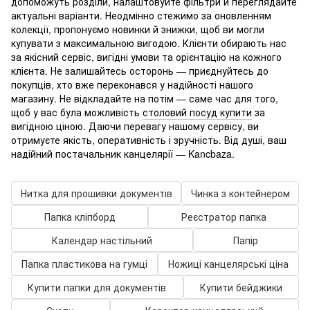
допоможуть розділи, налаштовуйте фільтри й переглядайте
актуальні варіанти. Неодмінно стежимо за оновленням
колекції, пропонуємо новинки й знижки, щоб ви могли
купувати з максимальною вигодою. Клієнти обирають нас
за якісний сервіс, вигідні умови та орієнтацію на кожного
клієнта. Не залишайтесь осторонь — приєднуйтесь до
покупців, хто вже переконався у надійності нашого
магазину. Не відкладайте на потім — саме час для того,
щоб у вас була можливість
столовий посуд купити
за
вигідною ціною. Даючи перевагу нашому сервісу, ви
отримуєте якість, оперативність і зручність. Від душі, ваш
надійний постачальник канцелярії — Kancbaza.
Нитка для прошивки документів
Чинка з контейнером
Папка кліпборд
Реєстратор папка
Календар настільний
Папір
Папка пластикова на гумці
Ножиці канцелярські ціна
Купити папки для документів
Купити бейджики