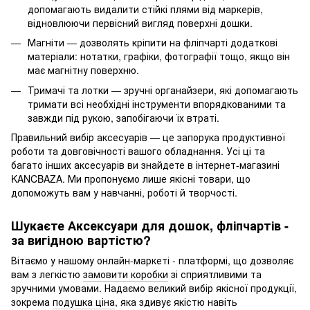
допомагають видалити стійкі плями від маркерів,
відновлюючи первісний вигляд поверхні дошки.
Магніти — дозволять кріпити на фліпчарті додаткові
матеріали: нотатки, графіки, фотографії тощо, якщо він
має магнітну поверхню.
Тримачі та лотки — зручні органайзери, які допомагають
тримати всі необхідні інструменти впорядкованими та
завжди під рукою, запобігаючи їх втраті.
Правильний вибір аксесуарів — це запорука продуктивної
роботи та довговічності вашого обладнання. Усі ці та
багато інших аксесуарів ви знайдете в інтернет-магазині
KANCBAZA. Ми пропонуємо лише якісні товари, що
допоможуть вам у навчанні, роботі й творчості.
Шукаєте Аксексуари для дошок, фліпчартів -
за вигідною вартістю?
Вітаємо у нашому онлайн-маркеті - платформі, що дозволяє
вам з легкістю
замовити коробки
зі сприятливими та
зручними умовами. Надаємо великий вибір якісної продукції,
зокрема
подушка ціна
, яка здивує якістю навіть