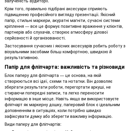
залученість аудиторії.
Крім того, правильно підібрані аксесуари сприяють
підвищенню професійного вигляду презентації. Якісний
папір, стильні маркери, акуратні магніти, сучасні системи
кріплення — все це формує позитивне враження у клієнтів,
партнерів або слухачів, створює атмосферу ділової
серйозності й організованості.
Застосування сучасних і якісних аксесуарів робить роботу з
візуальними засобами більш комфортною, швидкою й
результативною.
Папір для фліпчарта: важливість та різновиди
Блок паперу для фліпчарта — це основа, на якій
створюються всі ідеї, схеми та нотатки. Він дозволяє
зберігати результати роботи, перегортати аркуші, не
стираючи попередні записи, та легко переносити
інформацію в інше місце. Навіть якщо ви використовуєте
фліпчарт як маркерну дошку, паперовий блок є ідеальним
доповненням в ситуаціях, коли потрібно швидко
зафіксувати думку або зберегти важливу інформацію.
Види паперу для фліпчартів: