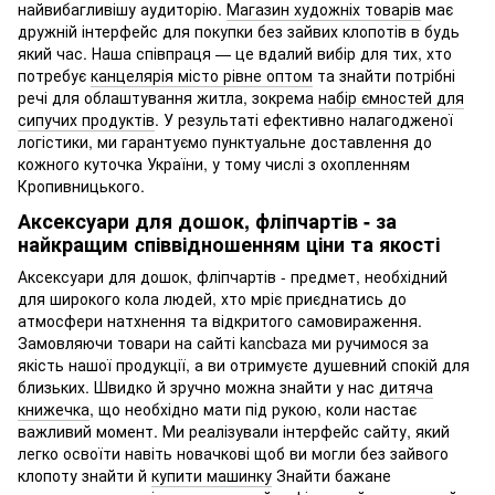
найвибагливішу аудиторію.
Магазин художніх товарів
має
дружній інтерфейс для покупки без зайвих клопотів в будь
який час. Наша співпраця — це вдалий вибір для тих, хто
потребує
канцелярія місто рівне оптом
та знайти потрібні
речі для облаштування житла, зокрема
набір ємностей для
сипучих продуктів
. У результаті ефективно налагодженої
логістики, ми гарантуємо пунктуальне доставлення до
кожного куточка України, у тому числі з охопленням
Кропивницького.
Аксексуари для дошок, фліпчартів - за
найкращим співвідношенням ціни та якості
Аксексуари для дошок, фліпчартів - предмет, необхідний
для широкого кола людей, хто мріє приєднатись до
атмосфери натхнення та відкритого самовираження.
Замовляючи товари на сайті kancbaza ми ручимося за
якість нашої продукції, а ви отримуєте душевний спокій для
близьких. Швидко й зручно можна знайти у нас
дитяча
книжечка
, що необхідно мати під рукою, коли настає
важливий момент. Ми реалізували інтерфейс сайту, який
легко освоїти навіть новачкові щоб ви могли без зайвого
клопоту знайти й
купити машинку
Знайти бажане