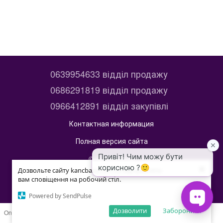
0639954633 відділ продажу
0686291819 відділ продажу
0966412891 відділ закупівлі
Контактная информация
Полная версия сайта
© 2014—2026
×
×
kancbaza
Дозвольте сайту kancbaza.com.ua відправляти
Дозвольте сайту kancbaza.com.ua відправляти
вам сповіщення на робочий стіл.
вам сповіщення на робочий стіл.
Укр
Рус
Powered by SendPulse
Powered by SendPulse
Дозволити
Дозволити
Заборонити
Заборонити
Online store built with Horoshop