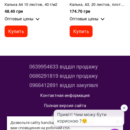
Калька А4 10 листов, 40 г/м2
Калька, А3, 20 листов, плотность 52 г/м2
48.40 грн
174.70 грн
Оптовые цены
Оптовые цены
Купить
Купить
0639954633 відділ продажу
0686291819 відділ продажу
0966412891 відділ закупівлі
Контактная информация
Полная версия сайта
© 2014—2026
×
×
kancbaza
Дозвольте сайту kancbaza.com.ua відправляти
Дозвольте сайту kancbaza.com.ua відправляти
вам сповіщення на робочий стіл.
вам сповіщення на робочий стіл.