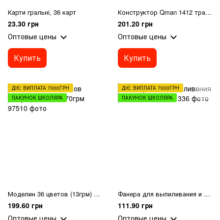
Карти гральні, 36 карт
Конструктор Qman 1412 транспорт, від 71дет, 6шт (6 видів) в дисплеї 22-10-29см
23.30 грн
201.20 грн
Оптовые цены
Оптовые цены
Купить
Купить
ДІЄ: ВИПЛАТА 7000ГРН
ДІЄ: ВИПЛАТА 7000ГРН
ПАКУНОК ШКОЛЯРА
ПАКУНОК ШКОЛЯРА
Моделин 36 цветов (13грм) BK-036, 470грм
Фанера для выпиливания и выпаливания
199.60 грн
111.90 грн
Оптовые цены
Оптовые цены