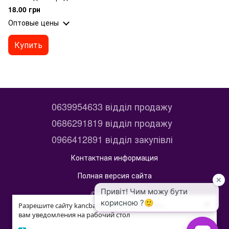
18.00 грн
Оптовые цены
Купить
0639954633 відділ продажу
0686291819 відділ продажу
0966412891 відділ закупівлі
Контактная информация
Полная версия сайта
© 2014—2026
×
×
kancbaza
Разрешите сайту kancbaza.com.ua отправлять
Разрешите сайту kancbaza.com.ua отправлять
вам уведомления на рабочий стол
вам уведомления на рабочий стол
Укр
Рус