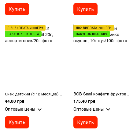
Купить
Купить
ДІЄ: ВИПЛАТА 7000ГРН
ДІЄ: ВИПЛАТА 7000ГРН
ПАКУНОК ШКОЛЯРА
ПАКУНОК ШКОЛЯРА
Снек детский (с 12 месяцев) Bob Snail 20г, ассорти
BOB Snail конфети фруктово-ягодн, микс вкусов, 10г
44.00 грн
175.40 грн
Оптовые цены
Оптовые цены
Купить
Купить