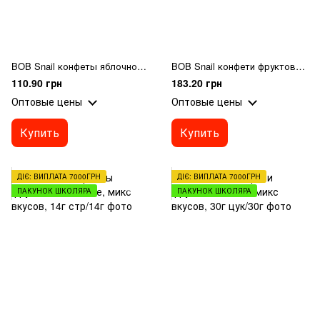
BOB Snail конфеты яблочно-грушевые, микс вкусов + игрушка, 20г
BOB Snail конфети фруктово-ягодн, микс вкусов, 98г
110.90 грн
183.20 грн
Оптовые цены
Оптовые цены
Купить
Купить
ДІЄ: ВИПЛАТА 7000ГРН
ДІЄ: ВИПЛАТА 7000ГРН
ПАКУНОК ШКОЛЯРА
ПАКУНОК ШКОЛЯРА