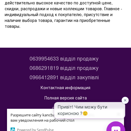
действительно высокое качество по доступной цене,
скидки, распродажи и новые коллекции товаров. Главное -
индивидуальный подход к покупателю, присутствие и
наличие выбора товара, гарантии на приобретенные
товары.
0639954633 відділ продажу
0686291819 відділ продажу
0966412891 відділ закупівлі
Контактная информация
Полная версия сайта
© 2014—2026
×
×
kancbaza
Разрешите сайту kancbaza.com.ua отправлять
Разрешите сайту kancbaza.com.ua отправлять
вам уведомления на рабочий стол
вам уведомления на рабочий стол
Укр
Рус
Powered by SendPulse
Powered by SendPulse