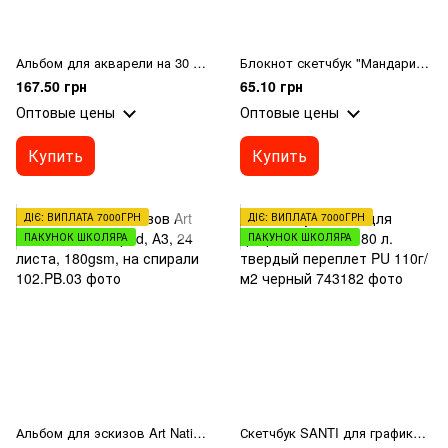
Альбом для акварели на 30 листов. Формат: А5. Плотность 120г/м². Черные листы.
Блокнот скетчбук "Мандарин" твердая обл. 64л. 10х10см
167.50 грн
65.10 грн
Оптовые цены
Оптовые цены
Купить
Купить
ДІЄ: ВИПЛАТА 7000ГРН
ДІЄ: ВИПЛАТА 7000ГРН
ПАКУНОК ШКОЛЯРА
ПАКУНОК ШКОЛЯРА
Альбом для эскизов Art Nation SKETCH pad, А3, 24 листа, 180gsm, на спирали
Скетчбук SANTI для графики 13х21см 80 л. твердый переплет PU 110г/м2 черный