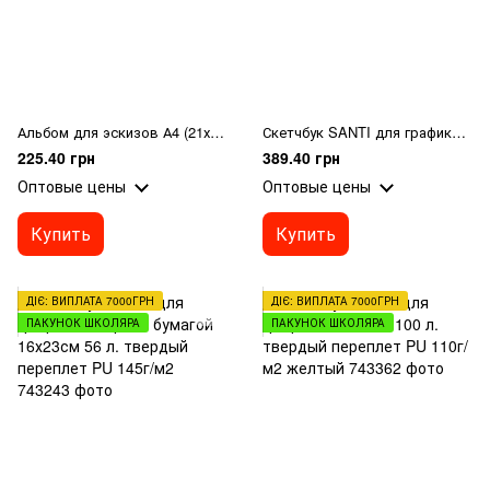
Альбом для эскизов А4 (21х29см) 60листов, 160 г/м² Sketch Book CLBZ-006-А4 верхняя спираль
Скетчбук SANTI для графики 16х23см 80 л. твердый переплет PU 110г/м2 фиолетовый
225.40 грн
389.40 грн
Оптовые цены
Оптовые цены
Купить
Купить
ДІЄ: ВИПЛАТА 7000ГРН
ДІЄ: ВИПЛАТА 7000ГРН
ПАКУНОК ШКОЛЯРА
ПАКУНОК ШКОЛЯРА