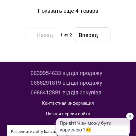
Показать еще 4 товара
Назад
Вперед
1
из 2
0639954633 відділ продажу
0686291819 відділ продажу
0966412891 відділ закупівлі
Контактная информация
Полная версия сайта
© 2014—2026
×
×
kancbaza
Разрешите сайту kancbaza.com.ua отправлять
Разрешите сайту kancbaza.com.ua отправлять