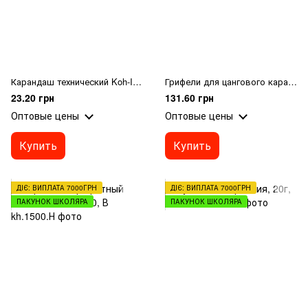
Карандаш технический Koh-I-noor HB шестигранный
Грифели для цангового карандаша 2В, 2мм, 12шт
23.20 грн
131.60 грн
Оптовые цены
Оптовые цены
Купить
Купить
ДІЄ: ВИПЛАТА 7000ГРН
ДІЄ: ВИПЛАТА 7000ГРН
ПАКУНОК ШКОЛЯРА
ПАКУНОК ШКОЛЯРА