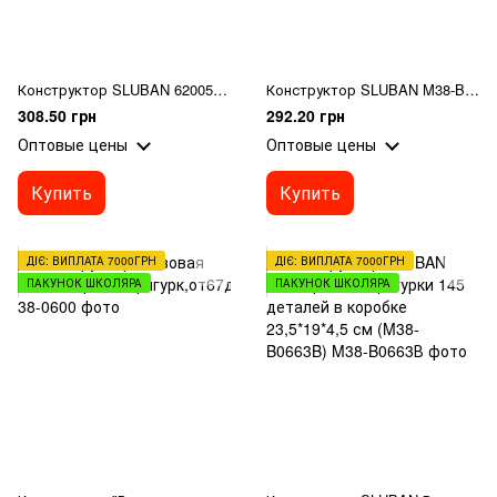
Конструктор SLUBAN 620059/M38-B0250 (48шт) карета,фигурки,лошадки2шт,137дет,в кор-ке, 26-19-4,5см
Конструктор SLUBAN M38-B0889D "Girls Dream": машина-станция, фигурка, 143 дет.
308.50 грн
292.20 грн
Оптовые цены
Оптовые цены
Купить
Купить
ДІЄ: ВИПЛАТА 7000ГРН
ДІЄ: ВИПЛАТА 7000ГРН
ПАКУНОК ШКОЛЯРА
ПАКУНОК ШКОЛЯРА