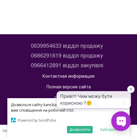
0639954633 відділ продажу
0686291819 відділ продажу
0966412891 відділ закупівлі
Контактная информация
Полная версия сайта
© 2014—2026
×
×
kancbaza
Дозвольте сайту kancbaza.com.ua відправляти
Дозвольте сайту kancbaza.com.ua відправляти
вам сповіщення на робочий стіл.
вам сповіщення на робочий стіл.
Укр
Рус
Powered by SendPulse
Powered by SendPulse
Дозволити
Дозволити
Заборонити
Заборонити
Online store built with Horoshop