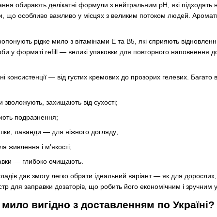
ня обирають делікатні формули з нейтральним pH, які підходять на
и, що особливо важливо у місцях з великим потоком людей. Арома
опонують рідке мило з вітамінами Е та В5, які сприяють відновленн
оби у форматі refill — великі упаковки для повторного наповнення 
ні консистенції — від густих кремових до прозорих гелевих. Багат
и зволожують, захищають від сухості;
ють подразнення;
шки, лаванди — для ніжного догляду;
ля живлення і м’якості;
авки — глибоко очищають.
кладів дає змогу легко обрати ідеальний варіант — як для дорослих, 
стр для заправки дозаторів, що робить його економічним і зручним у
 мило вигідно з доставленням по Україні?