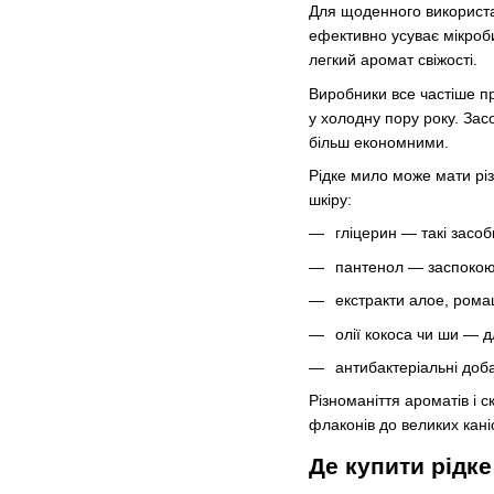
Для щоденного використан
ефективно усуває мікроб
легкий аромат свіжості.
Виробники все частіше пр
у холодну пору року. Зас
більш економними.
Рідке мило може мати різ
шкіру:
гліцерин — такі засоб
пантенол — заспокою
екстракти алое, рома
олії кокоса чи ши — д
антибактеріальні доб
Різноманіття ароматів і с
флаконів до великих кані
Де купити рідке