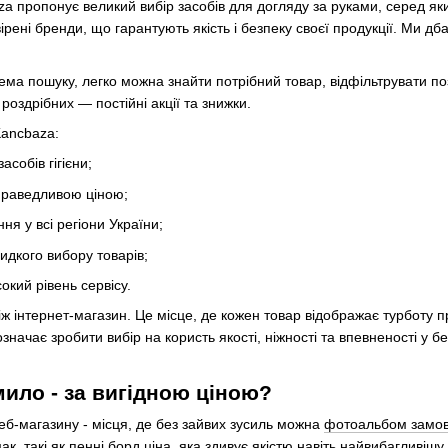
a пропонує великий вибір засобів для догляду за руками, серед як
рені бренди, що гарантують якість і безпеку своєї продукції. Ми дб
тема пошуку, легко можна знайти потрібний товар, відфільтрувати по
а роздрібних — постійні акції та знижки.
Kancbaza:
собів гігієни;
справедливою ціною;
я у всі регіони України;
идкого вибору товарів;
сокий рівень сервісу.
ж інтернет-магазин. Це місце, де кожен товар відображає турботу п
означає зробити вибір на користь якості, ніжності та впевненості у 
мило - за вигідною ціною?
б-магазину - місця, де без зайвих зусиль можна
фотоальбом замо
ак, такі як
пенні борд ціна
, яка здивує якістю навіть найвибагливіш