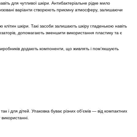
віть для чутливої шкіри. Антибактеріальне рідке мило
тизовані варіанти створюють приємну атмосферу, залишаючи
ю клітин шкіри. Такі засоби залишають шкіру гладенькою навіть
дозаторів, допомагають зменшити використання пластику та є
о виробників додають компоненти, що живлять і пом’якшують
так і для дітей. Упаковка буває різних об’ємів — від компактних
 використанні.