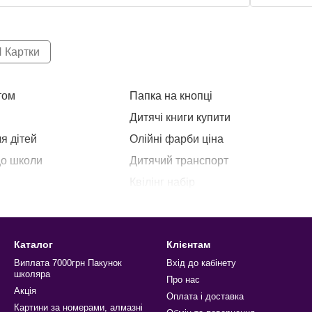
 Картки
том
Папка на кнопці
Дитячі книги купити
я дітей
Олійні фарби ціна
до школи
Дитячий транспорт
Квілінг набір
Іграшки для творчості
Інформаційна табличка
Каталог
Клієнтам
я купити
Ємність для зберігання сипучих пр
Виплата 7000грн Пакунок
Вхід до кабінету
школяра
Про нас
Акція
Оплата і доставка
Картини за номерами, алмазні