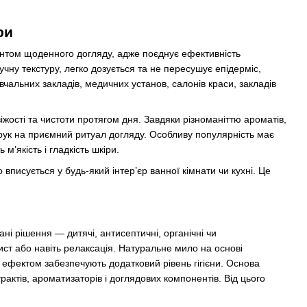
ри
ментом щоденного догляду, адже поєднує ефективність
учну текстуру, легко дозується та не пересушує епідерміс,
вчальних закладів, медичних установ, салонів краси, закладів
іжості та чистоти протягом дня. Завдяки різноманіттю ароматів,
я рук на приємний ритуал догляду. Особливу популярність має
м’якість і гладкість шкіри.
 вписується у будь-який інтер’єр ванної кімнати чи кухні. Це
вані рішення — дитячі, антисептичні, органічні чи
ст або навіть релаксація. Натуральне мило на основі
 ефектом забезпечують додатковий рівень гігієни. Основа
актів, ароматизаторів і доглядових компонентів. Від цього