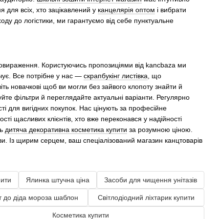
 для всіх, хто зацікавлений у
канцелярія оптом
і вибрати
ходу до логістики, ми гарантуємо від себе пунктуальне
самовираження. Користуючись пропозиціями від kancbaza ми
очує. Все потрібне у нас —
скрапбукінг листівка
, що
іть новачкові щоб ви могли без зайвого клопоту знайти й
йте фільтри й переглядайте актуальні варіанти. Регулярно
і для вигідних покупок. Нас цінують за професійне
ості щасливих клієнтів, хто вже переконався у надійності
ть
дитяча декоративна косметика купити
за розумною ціною.
ви. Із щирим серцем, ваш спеціалізований магазин канцтоварів
пити
Ялинка штучна ціна
Засоби для чищення унітазів
т до діда мороза шаблон
Світлодіодний ліхтарик купити
Косметика купити