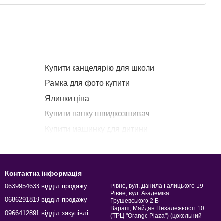
Купити канцелярію для школи
Рамка для фото купити
Ялинки ціна
Купити папку швидкозшивач
Купити машинку для дитини
Купити блокнот а5
Блок
Ткань фетра
Чин
Контактна інформація
одуктів
Свічка ароматична
Тар
0639954633 відділ продажу
Рівне, вул. Данила Галицького 19
Рівне, вул. Академіка
0686291819 відділ продажу
Грушевського 2 Б
Вараш, Майдан Незалежності 10
0966412891 відділ закупівлі
(ТРЦ "Orange Plaza") (цокольний