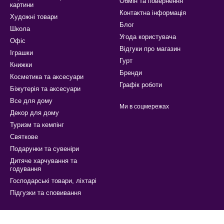
Обмін та повернення
картини
Контактна інформація
Художні товари
Блог
Школа
Угода користувача
Офіс
Відгуки про магазин
Іграшки
Гурт
Книжки
Бренди
Косметика та аксесуари
Графік роботи
Біжутерія та аксесуари
Все для дому
Ми в соцмережах
Декор для дому
Туризм та кемпінг
Святкове
Подарунки та сувеніри
Дитяче харчування та
годування
Господарські товари, ліхтарі
Підгузки та сповивання