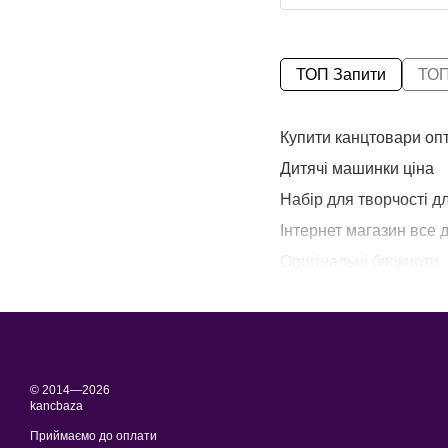
ТОП Запити
ТОП
Купити канцтовари оп
Дитячі машинки ціна
Набір для творчості дл
Інтернет магазин все 
Оригінальні блокноти
Фарби для кераміки
Фарба штемпельна
Альбом для малюванн
© 2014—2026
kancbaza
Приймаємо до оплати