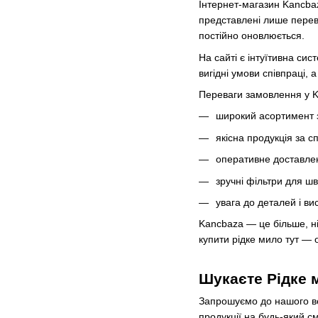
Інтернет-магазин Kancbaz
представлені лише переві
постійно оновлюється.
На сайті є інтуїтивна сис
вигідні умови співпраці, 
Переваги замовлення у 
широкий асортимент за
якісна продукція за 
оперативне доставленн
зручні фільтри для шв
увага до деталей і ви
Kancbaza — це більше, ні
купити рідке мило тут — 
Шукаєте Рідке 
Запрошуємо до нашого ве
продукції на будь-який см