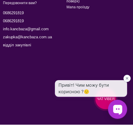
поверх)
Передзвонити вам?
Мапа проїзду
0686291819
0686291819
info.kancbaza@gmail.com
zakupka@kancbaza.com.ua
відділ закупівлі
ЧАТ VIBER