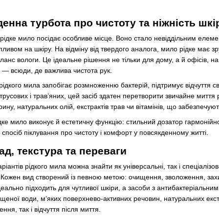
енна турбота про чистоту та ніжність шкі
ни рідке мило посідає особливе місце. Воно стало невіддільним еле
ливом на шкіру. На відміну від твердого аналога, мило рідке має зр
анс вологи. Це ідеальне рішення не тільки для дому, а й офісів, на
 — всюди, де важлива чистота рук.
ідкого мила запобігає розмноженню бактерій, підтримує відчуття св
цитрусових і трав’яних, цей засіб здатен перетворити звичайне митт
ну, натуральних олій, екстрактів трав чи вітамінів, що забезпечують 
 рідке мило виконує й естетичну функцію: стильний дозатор гармонійно
спосіб піклування про чистоту і комфорт у повсякденному житті.
ад, текстура та переваги
аріантів рідкого мила можна знайти як універсальні, так і спеціалізо
 Кожен вид створений із певною метою: очищення, зволоження, захи
еально підходить для чутливої шкіри, а засоби з антибактеріальним
ищеної води, м’яких поверхнево-активних речовин, натуральних екстр
ння, так і відчуття після миття.