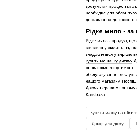
зрозумілий процес замов
необхідне для облаштува
доставлення до кожного ку
Рідке мило - за
Рідке мило - продукт, що
впевнені у якості та відп
знадобляться у вирішальн
купити машинку дитячу
Дл
оновлюємо асортимент і 
обслуговування, доступнос
нашого магазину. Поспіш
Даючи перевагу нашому се
Kancbaza.
Купити маску на облич
Декор для дому