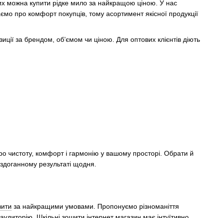
их можна купити рідке мило за найкращою ціною. У нас
аємо про комфорт покупців, тому асортимент якісної продукції
зиції за брендом, об’ємом чи ціною. Для оптових клієнтів діють
ро чистоту, комфорт і гармонію у вашому просторі. Обрати й
бездоганному результаті щодня.
вити
за найкращими умовами. Пропонуємо різноманіття
у аудиторію.
Шкільні зошити інтернет магазин
має інтуїтивно