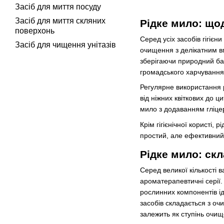
Засіб для миття посуду
Засіб для миття скляних
Рідке мило: щод
поверхонь
Серед усіх засобів гігіє
Засіб для чищення унітазів
очищення з делікатним вп
зберігаючи природний бал
громадського харчування
Регулярне використання р
від ніжних квіткових до 
мило з додаванням гліцери
Крім гігієнічної користі,
простий, але ефективний 
Рідке мило: скл
Серед великої кількості в
ароматерапевтичні серії.
рослинних компонентів ід
засобів складається з оч
залежить як ступінь очище