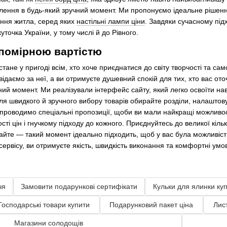
лення в будь-який зручний момент. Ми пропонуємо ідеальне рішення
ння житла, серед яких
настільні лампи ціни
. Завдяки сучасному під
точка України, у тому числі й до Рівного.
 помірною вартістю
 стане у пригоді всім, хто хоче приєднатися до світу творчості та 
овідаємо за неї, а ви отримуєте душевний спокій для тих, хто вас от
ий момент. Ми реалізували інтерфейс сайту, який легко освоїти нав
я швидкого й зручного вибору товарів обирайте розділи, налаштову
проводимо спеціальні пропозиції, щоби ви мали найкращі можливост
ті цін і гнучкому підходу до кожного. Приєднуйтесь до великої кільк
айте — такий момент ідеально підходить, щоб у вас була можливіс
рвісу, ви отримуєте якість, швидкість виконання та комфортні умо
чя
Замовити подарункові сертифікати
Кульки для ялинки ку
Господарські товари купити
Подарунковий пакет ціна
Лис
Магазини солодощів