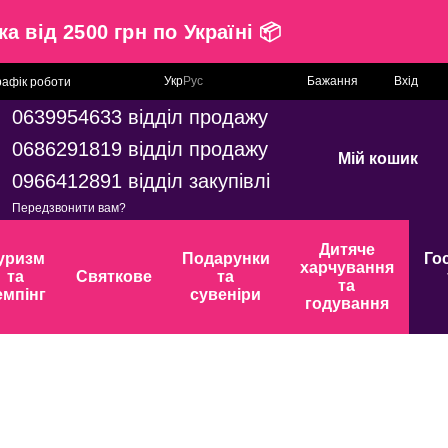
авка від 2500 грн по Україні 📦
Укр
Рус
Бажання
Вхід
рафік роботи
0639954633 відділ продажу
0686291819 відділ продажу
Мій кошик
0966412891 відділ закупівлі
Передзвонити вам?
Дитяче
уризм
Подарунки
Го
харчування
та
Святкове
та
та
емпінг
сувеніри
годування