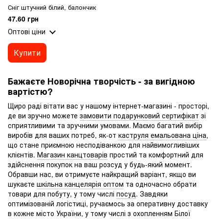
Сніг штучний білий, балончик
47.60 грн
Оптові ціни
Купити
Бажаєте Новорічна творчість - за вигідною
вартістю?
Щиро раді вітати вас у нашому інтернет-магазині - просторі,
де ви зручно можете
замовити подарунковий сертифікат
зі
сприятливими та зручними умовами. Маємо багатий вибір
виробів для ваших потреб, як-от
каструля емальована ціна
,
що стане приємною несподіванкою для найвимогливіших
клієнтів.
Магазин канцтоварів
простий та комфортний для
здійснення покупок на ваш розсуд у будь-який момент.
Обравши нас, ви отримуєте найкращий варіант, якщо ви
шукаєте
шкільна канцелярія оптом
та одночасно обрати
товари для побуту, у тому числі
посуд
. Завдяки
оптимізованій логістиці, ручaємось за оперативну доставку
в кожне місто України, у тому числі з охопленням Білої