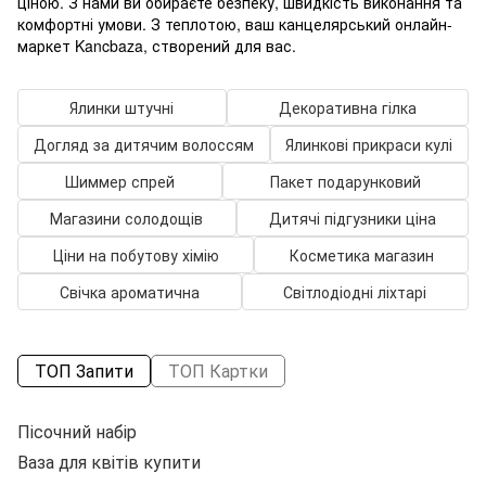
ціною. З нами ви обираєте безпеку, швидкість виконання та
комфортні умови. З теплотою, ваш канцелярський онлайн-
маркет Kancbaza, створений для вас.
Ялинки штучні
Декоративна гілка
Догляд за дитячим волоссям
Ялинкові прикраси кулі
Шиммер спрей
Пакет подарунковий
Магазини солодощів
Дитячі підгузники ціна
Ціни на побутову хімію
Косметика магазин
Свічка ароматична
Світлодіодні ліхтарі
ТОП Запити
ТОП Картки
Пісочний набір
Ваза для квітів купити
К