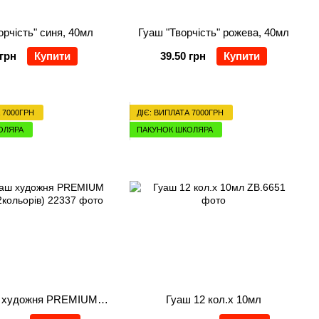
орчість" синя, 40мл
Гуаш "Творчість" рожева, 40мл
 грн
Купити
39.50 грн
Купити
 7000ГРН
ДІЄ: ВИПЛАТА 7000ГРН
ОЛЯРА
ПАКУНОК ШКОЛЯРА
Набір: Гуаш художня PREMIUM 12*20мл (12кольорів)
Гуаш 12 кол.х 10мл