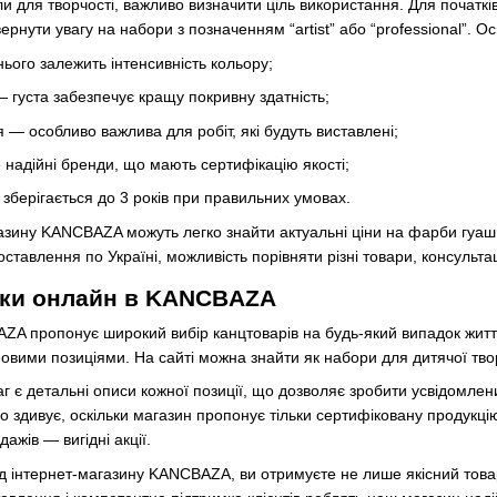
 для творчості, важливо визначити ціль використання. Для початківці
рнути увагу на набори з позначенням “artist” або “professional”. Ос
 нього залежить інтенсивність кольору;
 густа забезпечує кращу покривну здатність;
ня — особливо важлива для робіт, які будуть виставлені;
надійні бренди, що мають сертифікацію якості;
 зберігається до 3 років при правильних умовах.
газину KANCBAZA можуть легко знайти актуальні ціни на фарби гуаш
оставлення по Україні, можливість порівняти різні товари, консульт
пки онлайн в KANCBAZA
ZA пропонує широкий вибір канцтоварів на будь-який випадок житт
вими позиціями. На сайті можна знайти як набори для дитячої творч
г є детальні описи кожної позиції, що дозволяє зробити усвідомлен
здивує, оскільки магазин пропонує тільки сертифіковану продукцію
ажів — вигідні акції.
 інтернет-магазину KANCBAZA, ви отримуєте не лише якісний товар