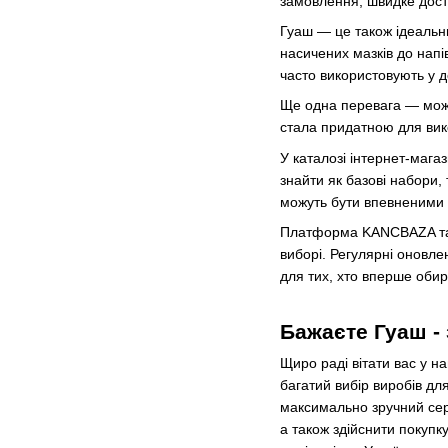
замовлення, швидке доста
Гуаш — це також ідеальни
насичених мазків до напі
часто використовують у де
Ще одна перевага — можл
стала придатною для вик
У каталозі інтернет-мага
знайти як базові набори,
можуть бути впевненими у
Платформа KANCBAZA тако
виборі. Регулярні оновл
для тих, хто вперше обир
Бажаєте Гуаш -
Щиро раді вітати вас у н
багатий вибір виробів д
максимально зручний сер
а також здійснити покупк