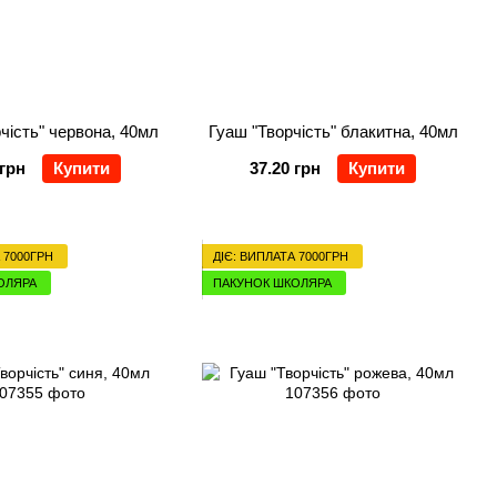
чість" червона, 40мл
Гуаш "Творчість" блакитна, 40мл
 грн
Купити
37.20 грн
Купити
 7000ГРН
ДІЄ: ВИПЛАТА 7000ГРН
ОЛЯРА
ПАКУНОК ШКОЛЯРА