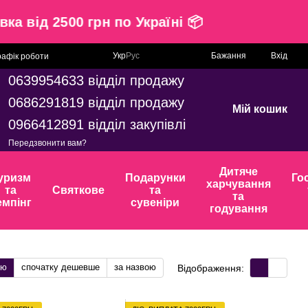
оставка від 2500 грн по Україні 📦
Укр
Рус
Бажання
Вхід
рафік роботи
0639954633 відділ продажу
0686291819 відділ продажу
Мій кошик
0966412891 відділ закупівлі
Передзвонити вам?
Дитяче
уризм
Подарунки
Го
харчування
та
Святкове
та
та
емпінг
сувеніри
годування
тю
спочатку дешевше
за назвою
Відображення: