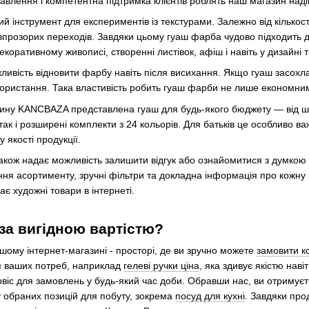
влення і компетентна підтримка клієнтів роблять наш магазин наді
й інструмент для експериментів із текстурами. Залежно від кількості
впрозорих переходів. Завдяки цьому гуаш фарба чудово підходить для
коративному живописі, створенні листівок, афіш і навіть у дизайні 
ивість відновити фарбу навіть після висихання. Якщо гуаш засохла
ористання. Така властивість робить гуаш фарби не лише економними
зину KANCBAZA представлена гуаш для будь-якого бюджету — від шкі
 так і розширені комплекти з 24 кольорів. Для батьків це особливо
 якості продукції.
ж надає можливість залишити відгук або ознайомитися з думкою 
ення асортименту, зручні фільтри та докладна інформація про кожн
ає художні товари в інтернеті.
 за вигідною вартістю?
ашому інтернет-магазині - просторі, де ви зручно можете
замовити к
ля ваших потреб, наприклад
гелеві ручки ціна
, яка здивує якістю нав
віс для замовлень у будь-який час доби. Обравши нас, ви отримує
у обраних позицій для побуту, зокрема
посуд для кухні
. Завдяки про