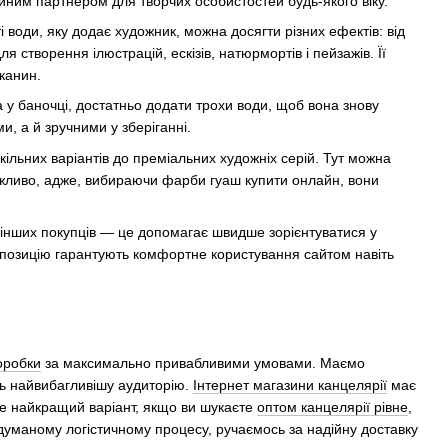
йним партнером для творчих особистостей будь-якого віку.
 води, яку додає художник, можна досягти різних ефектів: від
 створення ілюстрацій, ескізів, натюрмортів і пейзажів. Її
тканин.
 у баночці, достатньо додати трохи води, щоб вона знову
, а й зручними у зберіганні.
льних варіантів до преміальних художніх серій. Тут можна
 важливо, адже, вибираючи фарби гуаш купити онлайн, вони
інших покупців — це допомагає швидше зорієнтуватися у
у позицію гарантують комфортне користування сайтом навіть
оробки
за максимально привабливими умовами. Маємо
іть найвибагливішу аудиторію.
Інтернет магазини канцелярії
має
те найкращий варіант, якщо ви шукаєте
оптом канцелярії рівне
,
думаному логістичному процесу, ручaємось за надійну доставку