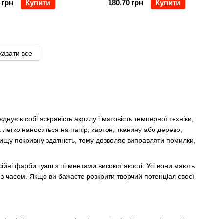
 грн
Купити
180.70 грн
Купити
казати все
нує в собі яскравість акрилу і матовість темперної техніки,
а легко наноситься на папір, картон, тканину або дерево,
ищу покривну здатність, тому дозволяє виправляти помилки,
ійні фарби гуаш з пігментами високої якості. Усі вони мають
з часом. Якщо ви бажаєте розкрити творчий потенціал своєї