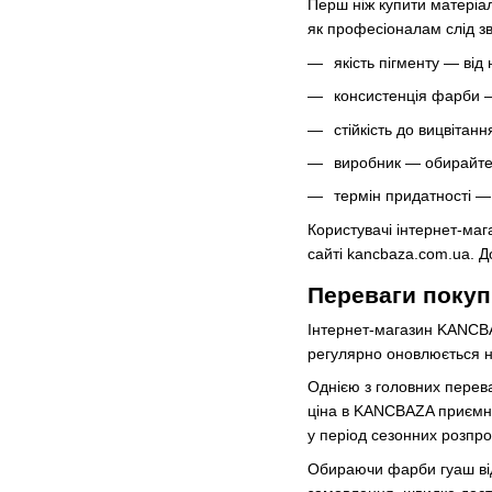
Перш ніж купити матеріали
як професіоналам слід зве
якість пігменту — від
консистенція фарби —
стійкість до вицвітан
виробник — обирайте 
термін придатності —
Користувачі інтернет-ма
сайті kancbaza.com.ua. Д
Переваги поку
Інтернет-магазин KANCBA
регулярно оновлюється но
Однією з головних перева
ціна в KANCBAZA приємно 
у період сезонних розпрод
Обираючи фарби гуаш від