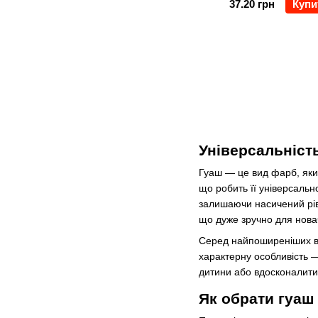
37.20 грн
Купи
Універсальність
Гуаш — це вид фарб, який
що робить її універсальн
залишаючи насичений рів
що дуже зручно для новач
Серед найпоширеніших вар
характерну особливість —
дитини або вдосконалити 
Як обрати гуаш 