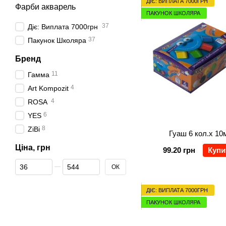
ДІЄ: ВИПЛАТА 7000ГРН
Фарби акварель
ПАКУНОК ШКОЛЯРА
37
Діє: Виплата 7000грн
37
Пакунок Школяра
Бренд
11
Гамма
4
Art Kompozit
4
ROSA
6
YES
8
ZiBi
Гуаш 6 кол.х 10
Ціна, грн
99.20 грн
Купи
Від Ціна, грн
До Ціна, грн
ОК
ДІЄ: ВИПЛАТА 7000ГРН
ПАКУНОК ШКОЛЯРА