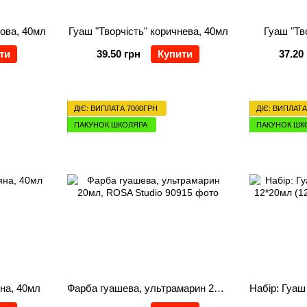
това, 40мл
Гуаш "Творчість" коричнева, 40мл
Гуаш "Тв
ти
39.50 грн
Купити
37.20
ДІЄ: ВИПЛАТА 7000ГРН
ДІЄ: ВИПЛАТА
ПАКУНОК ШКОЛЯРА
ПАКУНОК ШК
яна, 40мл
Фарба гуашева, ультрамарин 20мл, ROSA Studio