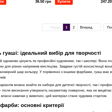
ти
36.50 грн
Купити
247.20
Назад
1
2
Вперед
По
 гуаші: ідеальний вибір для творчості
 однаково цінують як професійні художники, так і школярі. Вона поєд
ою для різних напрямків мистецтва. Завдяки густій консистенції вон
номірний шар кольору. У порівнянні з іншими фарбами, гуаш має в
ків.
іантів можна знайти як набори для дитячої творчості, так і профес
 після висихання утворюють оксамитову поверхню, яка не вицвітає 
власні навички у живописі, цей матеріал стане чудовим стартом.
фарби: основні критерії