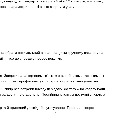
в підійдуть стандартні набори з 6 або 12 кольорів, у той час,
новні параметри, на які варто звернути увагу:
 та обрати оптимальний варіант завдяки зручному каталогу на
ації — усе це спрощує процес покупки.
я. Завдяки налагодженим зв’язкам з виробниками, асортимент
ості, так і професійні гуаш фарби в оригінальній упаковці.
ий вибір без потреби виходити з дому. До того ж на фарбу гуаш
 за доступною вартістю. Постійним клієнтам доступні знижки, а
, а й приємний досвід обслуговування. Простий процес