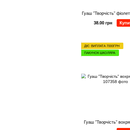
Гуаш "Творчість" фіоле
38.00 грн
Купи
ДІЄ: ВИПЛАТА 7000ГРН
ПАКУНОК ШКОЛЯРА
Гуаш "Творчість" вохр