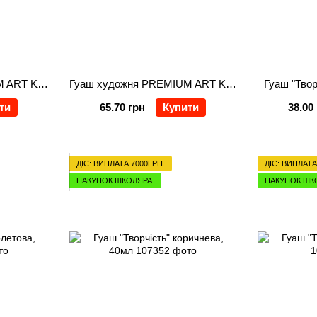
Гуаш художня PREMIUM ART Kompozit 60 мл, Вохра жовта
Гуаш художня PREMIUM ART Kompozit 60 мл, Чорний
Гуаш "Твор
ти
65.70 грн
Купити
38.00
ДІЄ: ВИПЛАТА 7000ГРН
ДІЄ: ВИПЛАТА
ПАКУНОК ШКОЛЯРА
ПАКУНОК ШК