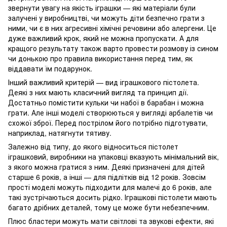
звернути увагу на якість іграшки — які матеріали були
залучені у виробництві, чи можуть діти безпечно грати з
ними, чи є в них агресивні хімічні речовини або алергени. Це
дуже важливий крок, який не можна пропускати. А для
кращого результату також варто провести розмову із сином
чи донькою про правила використання перед тим, як
віддавати їм подарунок.
Інший важливий критерій — вид іграшкового пістолета.
Деякі з них мають класичний вигляд та принцип дії.
Достатньо помістити кульки чи набої в барабан і можна
грати. Але інші моделі створюються у вигляді арбалетів чи
схожої зброї. Перед пострілом його потрібно підготувати,
наприклад, натягнути тятиву.
Залежно від типу, до якого відноситься пістолет
іграшковий, виробники на упаковці вказують мінімальний вік,
з якого можна гратися з ним. Деякі призначені для дітей
старше 6 років, а інші — для підлітків від 12 років. Зовсім
прості моделі можуть підходити для малечі до 6 років, але
такі зустрічаються досить рідко. Іграшкові пістолети мають
багато дрібних деталей, тому це може бути небезпечним.
Плюс бластери можуть мати світлові та звукові ефекти, які