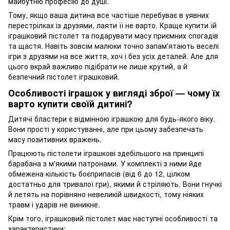
майбутню професію до душі.
Тому, якщо ваша дитина все частіше перебуває в уявних
перестрілках із друзями, лаяти її не варто. Краще купити їй
іграшковий пістолет та подарувати масу приємних спогадів
та щастя. Навіть зовсім малюки точно запам'ятають веселі
ігри з друзями на все життя, хоч і без усіх деталей. Але для
цього вкрай важливо підібрати не лише крутий, а й
безпечний пістолет іграшковий.
Особливості іграшок у вигляді зброї — чому їх
варто купити своїй дитині?
Дитячі бластери є відмінною іграшкою для будь-якого віку.
Вони прості у користуванні, але при цьому забезпечать
масу позитивних вражень.
Працюють пістолети іграшкові здебільшого на принципі
барабана з м'якими патронами. У комплекті з ними йде
обмежена кількість боєприпасів (від 6 до 12, цілком
достатньо для тривалої гри), якими й стріляють. Вони гнучкі
й летять на порівняно невеликій швидкості, тому ніяких
травм і ударів не виникне.
Крім того, іграшковий пістолет має наступні особливості та
характеристики: