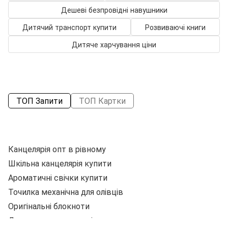
Дешеві безпровідні навушники
Дитячий транспорт купити
Розвиваючі книги
Дитяче харчування ціни
ТОП Запити
ТОП Картки
Канцелярія опт в рівному
З
Шкільна канцелярія купити
Т
Ароматичні свічки купити
П
Точилка механічна для олівців
Оригінальні блокноти
Дощечка для пластиліну