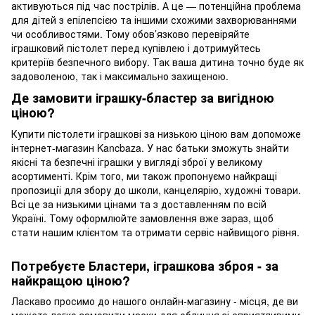
активуються під час пострілів. А це — потенційна проблема
для дітей з епілепсією та іншими схожими захворюваннями
чи особливостями. Тому обов’язково перевіряйте
іграшковий пістолет перед купівлею і дотримуйтесь
критеріїв безпечного вибору. Так ваша дитина точно буде як
задоволеною, так і максимально захищеною.
Де замовити іграшку-бластер за вигідною
ціною?
Купити пістолети іграшкові за низькою ціною вам допоможе
інтернет-магазин Kancbaza. У нас батьки зможуть знайти
якісні та безпечні іграшки у вигляді зброї у великому
асортименті. Крім того, ми також пропонуємо найкращі
пропозиції для збору до школи, канцелярію, художні товари.
Всі це за низькими цінами та з доставленням по всій
Україні. Тому оформлюйте замовлення вже зараз, щоб
стати нашим клієнтом та отримати сервіс найвищого рівня.
Потребуєте Бластери, іграшкова зброя - за
найкращою ціною?
Ласкаво просимо до нашого онлайн-магазину - місця, де ви