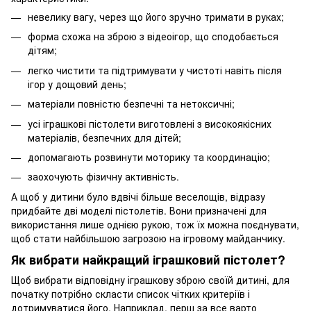
невелику вагу, через що його зручно тримати в руках;
форма схожа на зброю з відеоігор, що сподобається
дітям;
легко чистити та підтримувати у чистоті навіть після
ігор у дощовий день;
матеріали повністю безпечні та нетоксичні;
усі іграшкові пістолети виготовлені з високоякісних
матеріалів, безпечних для дітей;
допомагають розвинути моторику та координацію;
заохочують фізичну активність.
А щоб у дитини було вдвічі більше веселощів, відразу
придбайте дві моделі пістолетів. Вони призначені для
використання лише однією рукою, тож їх можна поєднувати,
щоб стати найбільшою загрозою на ігровому майданчику.
Як вибрати найкращий іграшковий пістолет?
Щоб вибрати відповідну іграшкову зброю своїй дитині, для
початку потрібно скласти список чітких критеріїв і
дотримуватися його. Наприклад, перш за все варто