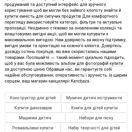
продуманий та доступний інтерфейс для зручного
користування щоб ви могли без зайвого клопоту знайти й
купити ємність для сипучих продуктів
Для комфортного
перегляду використовуйте категорії, фільтри та актуальні
пропозиції. Неодмінно стежимо за оновленням колекції та
влаштовуємо вигідні акції, щоб ви могли купувати з
максимальною вигодою. Нам довіряють за якісну підтримку,
вигідні умови та орієнтацію на кожного клієнта. Довіртесь
досвіду сотень покупців, які вже скористались нашими
товарами. Поспішайте — такий момент ідеально підходить,
щоб у вас була можливість
альбом для фотографій купити
за доступною ціною Обравши нас, ви гарантуєте собі
надійне обслуговування, оперативність і зручність. Із щирим
серцем, ваш магазин канцелярії Kancbaza.
Конструктор для дітей
Музичні дитячі інструменти
Купити динозаврів
Книги для дітей купити
Машинки дитячі
Набори для піску
Розмальовки купити
Набір творчості для дітей