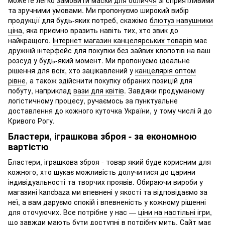
можете легко
замовити маски для обличчя
зі сприятливими
та зручними умовами. Ми пропонуємо широкий вибір
продукції для будь-яких потреб, скажімо
блютуз навушники
ціна
, яка приємно вразить навіть тих, хто звик до
найкращого.
Інтернет магазин канцелярських товарів
має
дружній інтерфейс для покупки без зайвих клопотів на ваш
розсуд у будь-який момент. Ми пропонуємо ідеальне
рішення для всіх, хто зацікавлений у
канцелярія оптом
рівне
, а також здійснити покупку обраних позицій для
побуту, наприклад
вази для квітів
. Завдяки продуманому
логістичному процесу, ручaємось за пунктуальне
доставлення до кожного куточка України, у тому числі й до
Кривого Рогу.
Бластери, іграшкова зброя - за економною
вартістю
Бластери, іграшкова зброя - товар який буде корисним для
кожного, хто шукає можливість долучитися до царини
індивідуальності та творчих проявів. Обираючи вироби у
магазині kancbaza ми впевнені у якості та відповідаємо за
неї, а вам даруємо спокій і впевненість у кожному рішенні
для оточуючих. Все потрібне у нас —
ціни на настільні ігри
,
що завжди мають бути доступні в потрібну мить. Сайт має