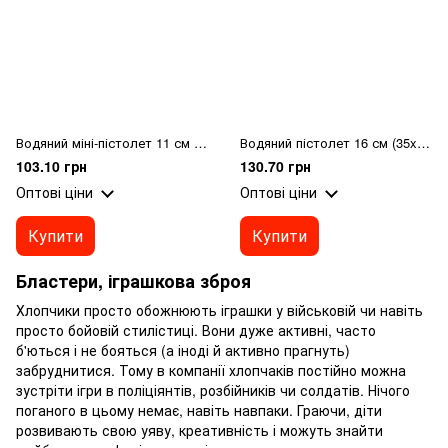
Водяний міні-пістолет 11 см помаранчевий/білий
Водяний пістолет 16 см (35x30x37 см)/Aqua Quest
103.10 грн
130.70 грн
Оптові ціни
Оптові ціни
Купити
Купити
Бластери, іграшкова зброя
Хлопчики просто обожнюють іграшки у військовій чи навіть
просто бойовій стилістиці. Вони дуже активні, часто
б'ються і не бояться (а іноді й активно прагнуть)
забруднитися. Тому в компанії хлопчаків постійно можна
зустріти ігри в поліціянтів, розбійників чи солдатів. Нічого
поганого в цьому немає, навіть навпаки. Граючи, діти
розвивають свою уяву, креативність і можуть знайти