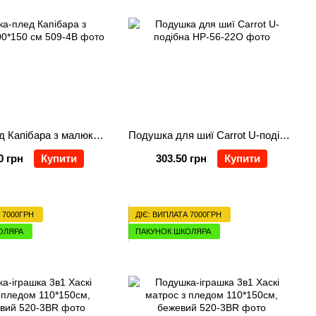
Іграшка-плед Капібара з малюком 100*150 см
Подушка для шиї Carrot U-подібна
0 грн
Купити
303.50 грн
Купити
 7000ГРН
ДІЄ: ВИПЛАТА 7000ГРН
ОЛЯРА
ПАКУНОК ШКОЛЯРА