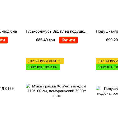
U-подібна
Гусь-обнімусь 3в1 плед подушка-іграшка, сірий
ити
685.40 грн
Купити
699.20
ДІЄ: ВИПЛАТА 7000ГРН
ДІЄ: ВИПЛАТА
ПАКУНОК ШКОЛЯРА
ПАКУНОК ШК