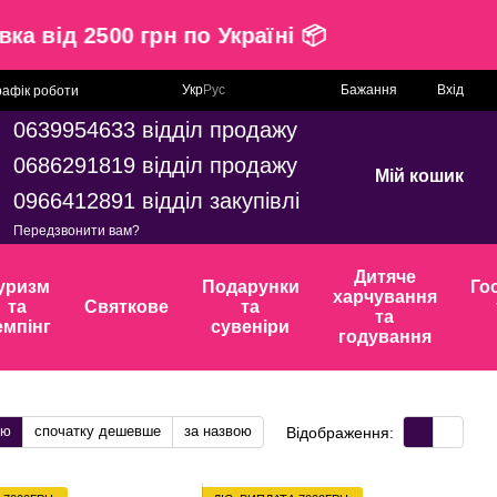
оставка від 2500 грн по Україні 📦
Укр
Рус
Бажання
Вхід
рафік роботи
0639954633 відділ продажу
0686291819 відділ продажу
Мій кошик
0966412891 відділ закупівлі
Передзвонити вам?
Дитяче
уризм
Подарунки
Го
харчування
та
Святкове
та
та
емпінг
сувеніри
годування
тю
спочатку дешевше
за назвою
Відображення: