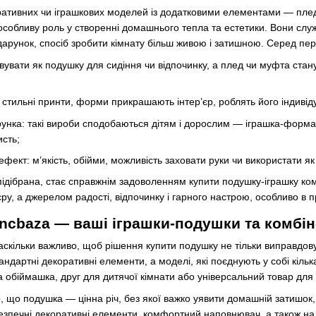
ативних чи іграшкових моделей із додатковими елементами — пледо
собливу роль у створенні домашнього тепла та естетики. Вони служать
арунок, спосіб зробити кімнату більш живою і затишною. Серед пер
вувати як подушку для сидіння чи відпочинку, а плед чи муфта стан
 стильні принти, форми прикрашають інтер’єр, роблять його індиві
рунка: такі вироби сподобаються дітям і дорослим — іграшка‑форма 
сть;
фект: м’якість, обійми, можливість заховати руки чи використати я
дібрана, стає справжнім задоволенням купити подушку‑іграшку комб
ру, а джерелом радості, відпочинку і гарного настрою, особливо в 
ncbaza — ваші іграшки‑подушки та комбі
скільки важливо, щоб рішення купити подушку не тільки виправдову
ндартні декоративні елементи, а моделі, які поєднують у собі кіль
а обіймашка, друг для дитячої кімнати або універсальний товар для
 що подушка — цінна річ, без якої важко уявити домашній затишок,
 безпечні декоративні елементи, комфортний наповнювач, а також на 