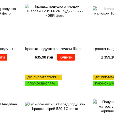
Гусь-обнімусь 3в1 плед подушка-іграшка, білий
Іграшка-подушка з пледом Шарпей 120*160 см, рудий
ити
635.90 грн
Купити
1 359.1
ДІЄ: ВИПЛАТА 7000ГРН
ДІЄ: ВИПЛАТА
ПАКУНОК ШКОЛЯРА
ПАКУНОК ШК