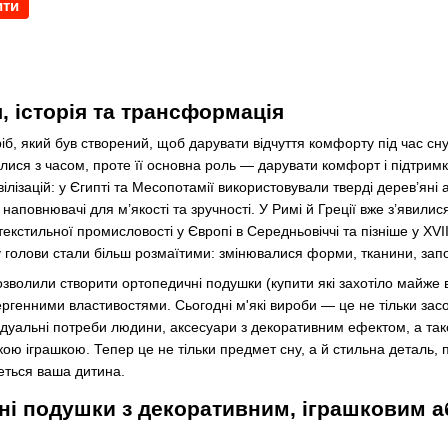
ити
, історія та трансформація
б, який був створений, щоб дарувати відчуття комфорту під час сну
лися з часом, проте її основна роль — дарувати комфорт і підтри
ілізацій: у Єгипті та Месопотамії використовували тверді дерев’яні
наповнювачі для м’якості та зручності. У Римі й Греції вже з’явили
текстильної промисловості у Європі в Середньовіччі та пізніше у XVI
 голови стали більш розмаїтими: змінювалися форми, тканини, запо
дозволили створити ортопедичні подушки (купити які захотіло майже в
ергенними властивостями. Сьогодні м'які вироби — це не тільки зас
відуальні потреби людини, аксесуари з декоративним ефектом, а та
ю іграшкою. Тепер це не тільки предмет сну, а й стильна деталь, 
деться ваша дитина.
бні подушки з декоративним, іграшковим 