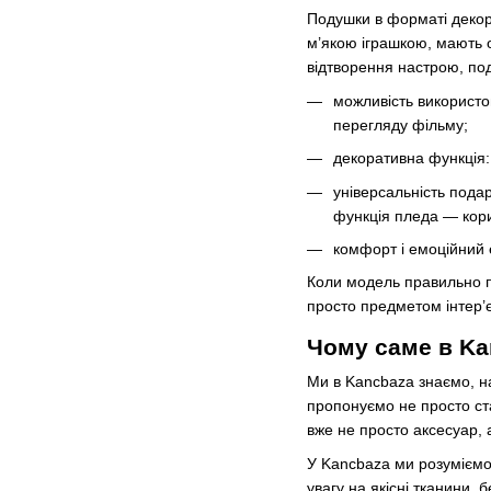
Подушки в форматі декор
м’якою іграшкою, мають о
відтворення настрою, под
можливість використо
перегляду фільму;
декоративна функція:
універсальність пода
функція пледа — кори
комфорт і емоційний е
Коли модель правильно пі
просто предметом інтер’є
Чому саме в Ka
Ми в Kancbaza знаємо, на
пропонуємо не просто ста
вже не просто аксесуар, 
У Kancbaza ми розуміємо,
увагу на якісні тканини,