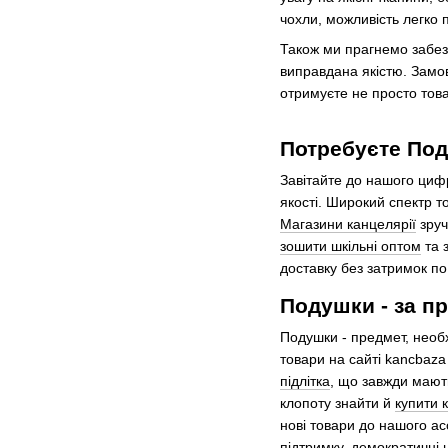
чохли, можливість легко 
Також ми прагнемо забез
виправдана якістю. Замов
отримуєте не просто това
Потребуєте Под
Завітайте до нашого циф
якості. Широкий спектр т
Магазини канцелярії
зруч
зошити шкільні оптом
та з
доставку без затримок по 
Подушки - за п
Подушки - предмет, необ
товари на сайті kancbaza
підлітка
, що завжди мають
клопоту знайти й
купити 
нові товари до нашого ас
підтримку, демократичні 