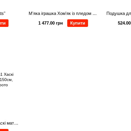
ts"
М'яка іграшка Хом'як із пледом 110*160 см, помаранчевий
ити
1 477.00 грн
Купити
524.00
Подушка-іграшка 3в1 Хаскі матрос з пледом 110*150см, бежевий