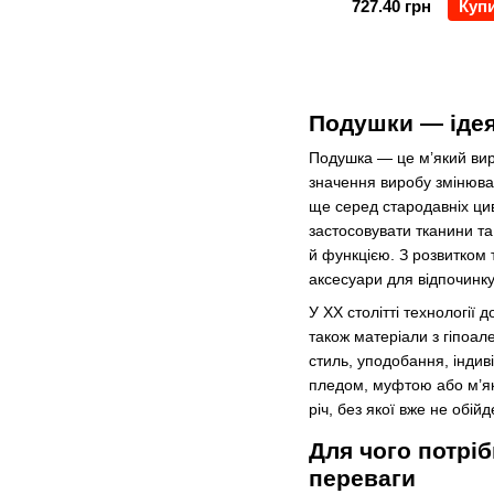
727.40 грн
Куп
Подушки — ідея
Подушка — це м’який вирі
значення виробу змінюва
ще серед стародавніх цив
застосовувати тканини та 
й функцією. З розвитком 
аксесуари для відпочинку
У XX столітті технології 
також матеріали з гіпоал
стиль, уподобання, інди
пледом, муфтою або м’яко
річ, без якої вже не обій
Для чого потрі
переваги