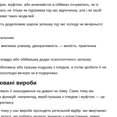
м, муфтою, або можливістю в обіймах почуватись, як із
 не тільки як підтримка під час відпочинку, але і як засіб
еваг таких моделей:
уть додатковим шаром затишку під час холоду чи вечірнього
дуальним;
викликає усмішку, декоративність — милість, практична
к ковдру або обіймашку додає психологічного затишку.
іновану або іграшку-подушку з пледом, а потім зробити її не
прохолодні вечори чи в подорожах.
новані вироби
вало її знаходження на дивані чи ліжку. Саме тому ми
ка функцій: наприклад, виріб‑іграшка з пледом і муфтою — це
 релаксу.
 тому у нас вироби проходять ретельний відбір: ми звертаємо
деталі, які роблять модель зручною у користуванні: знімні