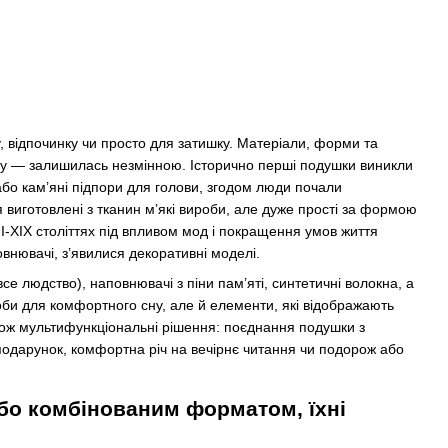
, відпочинку чи просто для затишку. Матеріали, форми та
мку — залишилась незмінною. Історично перші подушки виникли
 або кам’яні підпори для голови, згодом люди почали
ся виготовлені з тканин м’які вироби, але дуже прості за формою
II‑XIX століттях під впливом мод і покращення умов життя
внювачі, з’явилися декоративні моделі.
се людство), наповнювачі з піни пам’яті, синтетичні волокна, а
оби для комфортного сну, але й елементи, які відображають
кож мультифункціональні рішення: поєднання подушки з
подарунок, комфортна річ на вечірнє читання чи подорож або
або комбінованим форматом, їхні