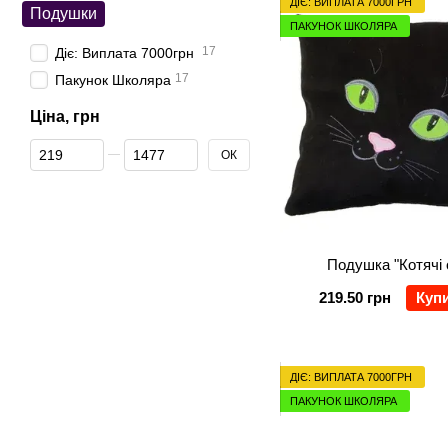
ДІЄ: ВИПЛАТА 7000ГРН
Подушки
ПАКУНОК ШКОЛЯРА
17
Діє: Виплата 7000грн
17
Пакунок Школяра
Ціна, грн
Від Ціна, грн
До Ціна, грн
ОК
Подушка "Котячі 
219.50 грн
Куп
ДІЄ: ВИПЛАТА 7000ГРН
ПАКУНОК ШКОЛЯРА