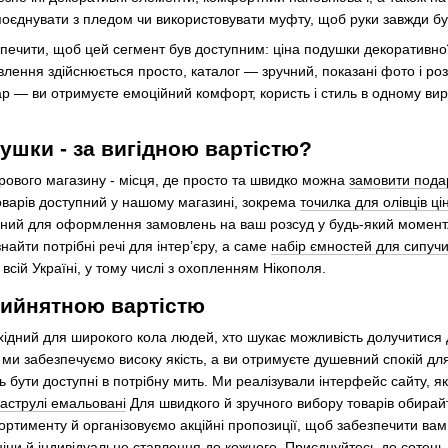
поєднувати з пледом чи використовувати муфту, щоб руки завжди бул
печити, щоб цей сегмент був доступним: ціна подушки декоративної
лення здійснюється просто, каталог — зручний, показані фото і ро
р — ви отримуєте емоційний комфорт, користь і стиль в одному вир
ушки - за вигідною вартістю?
рового магазину - місця, де просто та швидко можна
замовити пода
оварів доступний у нашому магазині, зокрема
точилка для олівців ці
ний для оформлення замовлень на ваш розсуд у будь-який момент. 
найти потрібні речі для інтер’єру, а саме
набір ємностей для сипуч
всій Україні, у тому числі з охопленням Нікополя.
рийнятною вартістю
хідний для широкого кола людей, хто шукає можливість долучитися 
 ми забезпечуємо високу якість, а ви отримуєте душевний спокій дл
 бути доступні в потрібну мить. Ми реалізували інтерфейс сайту, як
каструлі емальовані
Для швидкого й зручного вибору товарів обирайт
ортименту й організовуємо акційні пропозиції, щоб забезпечити вам
ціни й індивідуальне ставлення до кожного. Приєднуйтесь до сотень 