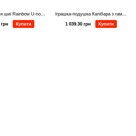
Подушка для шиї Rainbow U-подібна, рожевий
Іграшка-подушка Капібара з гамбургером та пледом 110*140 см, коричневий
 грн
Купити
1 039.30 грн
Купити