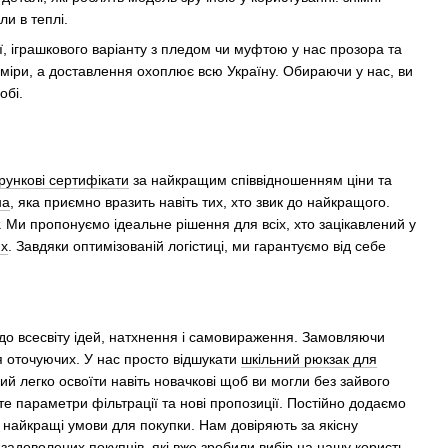
и в теплі.
, іграшкового варіанту з пледом чи муфтою у нас прозора та
зміри, а доставлення охоплює всю Україну. Обираючи у нас, ви
обі.
рункові сертифікати
за найкращим співвідношенням ціни та
на
, яка приємно вразить навіть тих, хто звик до найкращого.
Ми пропонуємо ідеальне рішення для всіх, хто зацікавлений у
их
. Завдяки оптимізованій логістиці, ми гарантуємо від себе
до всесвіту ідей, натхнення і самовираження. Замовляючи
я оточуючих. У нас просто відшукати
шкільний рюкзак для
ий легко освоїти навіть новачкові щоб ви могли без зайвого
е параметри фільтрації та нові пропозиції. Постійно додаємо
 найкращі умови для покупки. Нам довіряють за якісну
задоволених покупців, які вже зробили вибір на нашу користь.