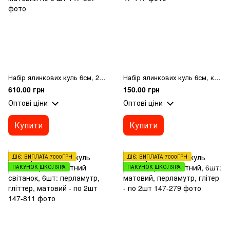
Набір ялинкових куль 6см, 24шт; колір - шампань, перламутр, гліттер, матовий по 8 шт
Набір ялинкових куль 6см, колір - асорті, 6шт: 3шт- глянець, 3шт- фрост
610.00 грн
150.00 грн
Оптові ціни
Оптові ціни
Купити
Купити
ДІЄ: ВИПЛАТА 7000ГРН
ДІЄ: ВИПЛАТА 7000ГРН
ПАКУНОК ШКОЛЯРА
ПАКУНОК ШКОЛЯРА