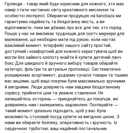
Гірлянди - товар який буде корисним для кожного, хто має
намір стати частиною світу креативного мислення та
особистої експресії. Обираючи продукцію на kancbaza ми
гарантуємо надійність та бездоганну якість, а ви
відпочиваєте, поки ми дбаємо про все для тих, хто поряд.
Пошук у нас не викликає труднощів для
скетч маркери для
малювання
, що необхідно мати під рукою, коли настає
важливий момент. Інтерфейс нашого сайту простий,
доступний і комфортний для кожного користувача щоб ви
могли без зайвого клопоту знайти й
купити дитячий ланч
бокс
Для швидкого й зручного вибору товарів обирайте
категорії, фільтри та актуальні пропозиції. Систематично
розширюємо асортимент, додаємо сучасні товари та тішимо
вас акціями, щоб ваші покупки були максимально зручними
й вигідними. Люди довіряють нам завдяки бездоганному
сервісу, прийнятні ціни та уважне ставлення. Не
залишайтесь осторонь — приєднуйтесь до покупців, які
довірились нам і залишились задоволені. Поспішайте —
такий момент ідеально підходить, щоб у вас була
можливість
столовий посуд купити
за вигідною ціною. З
нами ви обираєте безпеку, оперативність і зручність. Із
сердечною турботою, ваш надійний постачальник