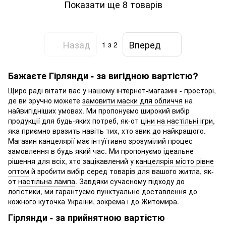
Показати ще 8 товарів
Назад
Вперед
1
з 2
Бажаєте Гірлянди - за вигідною вартістю?
Щиро раді вітати вас у нашому інтернет-магазині - просторі,
де ви зручно можете
замовити маски для обличчя
на
найвигідніших умовах. Ми пропонуємо широкий вибір
продукції для будь-яких потреб, як-от
ціни на настільні ігри
,
яка приємно вразить навіть тих, хто звик до найкращого.
Магазин канцелярії
має інтуїтивно зрозумілий процес
замовлення в будь який час. Ми пропонуємо ідеальне
рішення для всіх, хто зацікавлений у
канцелярія місто рівне
оптом
й зробити вибір серед товарів для вашого житла, як-
от
настільна лампа
. Завдяки сучасному підходу до
логістики, ми гарантуємо пунктуальне доставлення до
кожного куточка України, зокрема і до Житомира.
Гірлянди - за прийнятною вартістю