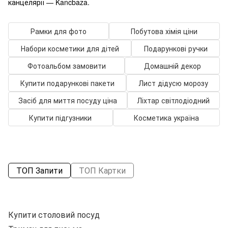
канцелярії — Kancbaza.
Рамки для фото
Побутова хімія ціни
Набори косметики для дітей
Подарункові ручки
Фотоальбом замовити
Домашній декор
Купити подарункові пакети
Лист дідусю морозу
Засіб для миття посуду ціна
Ліхтар світлодіодний
Купити підгузники
Косметика україна
ТОП Запити
ТОП Картки
Купити столовий посуд
Х