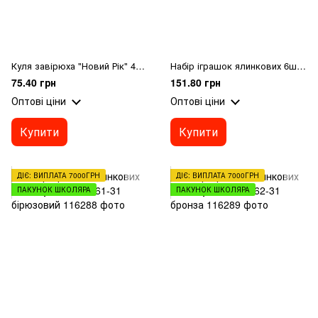
Куля завірюха "Новий Рік" 45мм світиться 7767-1
Набір іграшок ялинкових 6шт "Кулі" 7см 7661-31 Рожевий
75.40 грн
151.80 грн
Оптові ціни
Оптові ціни
Купити
Купити
ДІЄ: ВИПЛАТА 7000ГРН
ДІЄ: ВИПЛАТА 7000ГРН
ПАКУНОК ШКОЛЯРА
ПАКУНОК ШКОЛЯРА