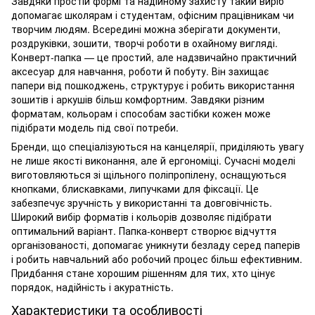
Завдяки простій формі та надійному захисту такий виріб
допомагає школярам і студентам, офісним працівникам чи
творчим людям. Всередині можна зберігати документи,
роздруківки, зошити, творчі роботи в охайному вигляді.
Конверт-папка
— це простий, але надзвичайно практичний
аксесуар для навчання, роботи й побуту. Він захищає
папери від пошкоджень, структурує і робить використання
зошитів і аркушів більш комфортним. Завдяки різним
форматам, кольорам і способам застібки кожен може
підібрати модель під свої потреби.
Бренди, що спеціалізуються на канцелярії, приділяють увагу
не лише якості виконання, але й ергономіці. Сучасні моделі
виготовляються зі щільного поліпропілену, оснащуються
кнопками, блискавками, липучками для фіксації. Це
забезпечує зручність у використанні та довговічність.
Широкий вибір форматів і кольорів дозволяє підібрати
оптимальний варіант.
Папка-конверт
створює відчуття
організованості, допомагає уникнути безладу серед паперів
і робить навчальний або робочий процес більш ефективним.
Придбання стане хорошим рішенням для тих, хто цінує
порядок, надійність і акуратність.
Характеристики та особливості