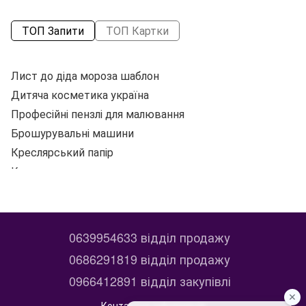
ТОП Запити
ТОП Картки
Лист до діда мороза шаблон
Ко
Дитяча косметика україна
Л
Професійні пензлі для малювання
Брошурувальні машини
Креслярський папір
Книжка дитяча
Купити іграшкову машину
Л
Папір офісний
Ні
Самокат дитячий україна
0639954633 відділ продажу
Господарські товари купити
К
0686291819 відділ продажу
Набори для ліплення дитячі
Бл
0966412891 відділ закупівлі
Дитячі іграшки україна
Па
Дитячі машинки купити
Контактна інформація