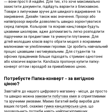
— вони прості й надійні. Для тих, хто хоче максимально
захистити документи, підійдуть варіанти з блискавкою.
Товари з липучками зручні для швидкого відкривання та
закривання. Дизайн також має значення. Прозорі або
напівпрозорі вироби дозволяють швидко зорієнтуватися
серед паперів. Кольорові та яскраві канцтовари будуть
цікавими школярам, адже допомагають легко розподілити
підручники за предметами та уникнути плутанини. Для
дітей молодших класів варто обрати моделі з яскравими
малюнками чи улюбленими героями. Це зробить навчальний
процес цікавішим і мотивувальним. Для студентів та
офісних працівників більше підходять стримані однотонні
або класичні варіанти. Kancbaza пропонує купити
папку-
конверт оптом
і вроздріб за привабливою ціною.
Потребуєте Папка-конверт - за вигідною
ціною?
Завітайте до нашого цифрового магазину - місця, де просто
та швидко можна
замовити побутова хімія
зі сприятливими
та зручними умовами. Маємо багатий вибір виробів для
ваших потреб, скажімо
гумка канцелярська ціна
, що
задовольнить потреби навіть найприскіпливіших