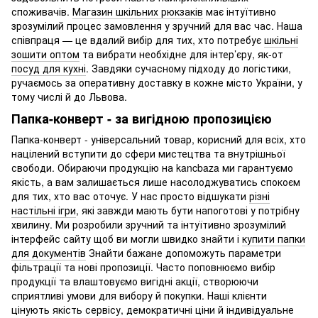
споживачів.
Магазин шкільних рюкзаків
має інтуїтивно
зрозумілий процес замовлення у зручний для вас час. Наша
співпраця — це вдалий вибір для тих, хто потребує
шкільні
зошити оптом
та вибрати необхідне для інтер’єру, як-от
посуд для кухні
. Завдяки сучасному підходу до логістики,
ручaємось за оперативну доставку в кожне місто України, у
тому числі й до Львова.
Папка-конверт - за вигідною пропозицією
Папка-конверт - універсальний товар, корисний для всіх, хто
націлений вступити до сфери мистецтва та внутрішньої
свободи. Обираючи продукцію на kancbaza ми гарантуємо
якість, а вам залишається лише насолоджуватись спокоєм
для тих, хто вас оточує. У нас просто відшукати
різні
настільні ігри
, які завжди мають бути напоготові у потрібну
хвилину. Ми розробили зручний та інтуїтивно зрозумілий
інтерфейс сайту щоб ви могли швидко знайти і
купити папки
для документів
Знайти бажане допоможуть параметри
фільтрації та нові пропозиції. Часто поповнюємо вибір
продукції та влаштовуємо вигідні акції, створюючи
сприятливі умови для вибору й покупки. Наші клієнти
цінують якість сервісу, демократичні ціни й індивідуальне