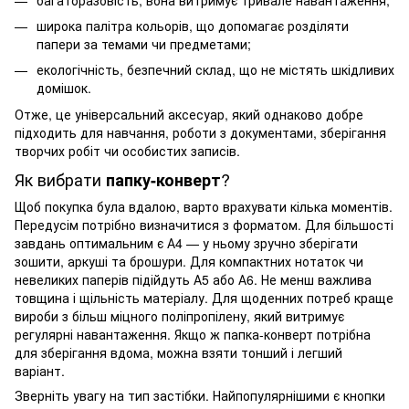
широка палітра кольорів, що допомагає розділяти
папери за темами чи предметами;
екологічність, безпечний склад, що не містять шкідливих
домішок.
Отже, це універсальний аксесуар, який однаково добре
підходить для навчання, роботи з документами, зберігання
творчих робіт чи особистих записів.
Як вибрати
?
папку-конверт
Щоб покупка була вдалою, варто врахувати кілька моментів.
Передусім потрібно визначитися з форматом. Для більшості
завдань оптимальним є А4 — у ньому зручно зберігати
зошити, аркуші та брошури. Для компактних нотаток чи
невеликих паперів підійдуть А5 або А6. Не менш важлива
товщина і щільність матеріалу. Для щоденних потреб краще
вироби з більш міцного поліпропілену, який витримує
регулярні навантаження. Якщо ж
папка-конверт
потрібна
для зберігання вдома, можна взяти тонший і легший
варіант.
Зверніть увагу на тип застібки. Найпопулярнішими є кнопки