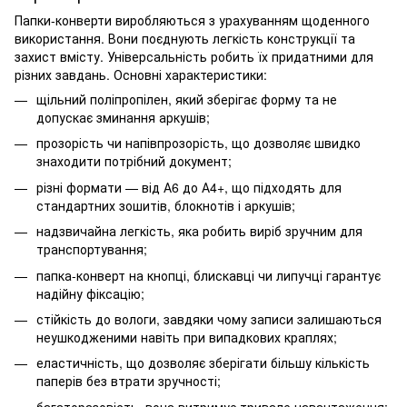
Папки-конверти
виробляються з урахуванням щоденного
використання. Вони поєднують легкість конструкції та
захист вмісту. Універсальність робить їх придатними для
різних завдань. Основні характеристики:
щільний поліпропілен, який зберігає форму та не
допускає зминання аркушів;
прозорість чи напівпрозорість, що дозволяє швидко
знаходити потрібний документ;
різні формати — від А6 до А4+, що підходять для
стандартних зошитів, блокнотів і аркушів;
надзвичайна легкість, яка робить виріб зручним для
транспортування;
папка-конверт на кнопці
, блискавці чи липучці гарантує
надійну фіксацію;
стійкість до вологи, завдяки чому записи залишаються
неушкодженими навіть при випадкових краплях;
еластичність, що дозволяє зберігати більшу кількість
паперів без втрати зручності;
багаторазовість, вона витримує тривале навантаження;