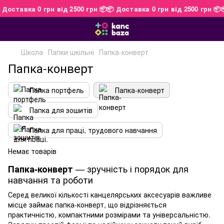
📦 Доставка 0 грн від 2500 грн 📦
📦 Доставка 0 грн від 2500 грн 
Школа
Папки шкільні
Папка-конверт
Папка-конверт
Папка портфель
Папка-конверт
Папка для зошитів
Папка для праці, трудового навчання
Немає товарів
— зручність і порядок для
Папка-конверт
навчання та роботи
Серед великої кількості канцелярських аксесуарів важливе
місце займає
папка-конверт,
що відрізняється
практичністю, компактними розмірами та універсальністю.