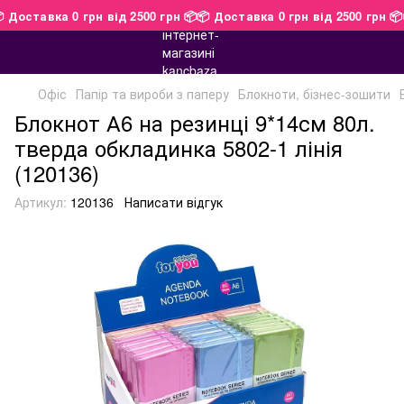
📦 Доставка 0 грн від 2500 грн 📦
📦 Доставка 0 грн від 2500 грн 
Офіс
Папір та вироби з паперу
Блокноти, бізнес-зошити
Блокнот А6 на резинці 9*14см 80л.
тверда обкладинка 5802-1 лінія
(120136)
Артикул:
120136
Написати відгук