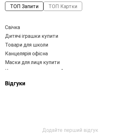
ТОП Запити
ТОП Картки
Свічка
Р
Дитячі іграшки купити
Р
Товари для школи
К
Канцелярія офісна
Маски для лиця купити
Ті
Купити принтер дитячий
Рю
Набір фарб купити
Відгуки
Пазли україна
Я
Стрижень для ручки
Ц
Кульки на ялинку
Ціна пені борда
Ці
Солодощі магазин
Бі
Додайте перший відгук
Папка на кнопку