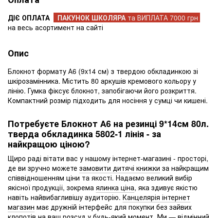
ДІЄ ОПЛАТА
ПАКУНОК ШКОЛЯРА
та ВИПЛАТА 7000 грн
на весь асортимент на сайті
Опис
Блокнот формату А6 (9x14 см) з твердою обкладинкою зі
шкірозамінника. Містить 80 аркушів кремового кольору у
лінію. Гумка фіксує блокнот, запобігаючи його розкриття.
Компактний розмір підходить для носіння у сумці чи кишені.
Потребуєте Блокнот А6 на резинці 9*14см 80л.
тверда обкладинка 5802-1 лінія - за
найкращою ціною?
Щиро раді вітати вас у нашому інтернет-магазині - просторі,
де ви зручно можете
замовити дитячі книжки
за найкращим
співвідношенням ціни та якості. Надаємо великий вибір
якісної продукції, зокрема
ялинка ціна
, яка здивує якістю
навіть найвибагливішу аудиторію.
Канцелярія інтернет
магазин
має дружній інтерфейс для покупки без зайвих
клопотів на ваш розсуд у будь-який момент. Ми — відмінний