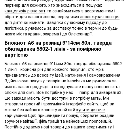
партнер для кожного, хто знаходиться в пошуках
канцелярія рівне опт
та ознайомитися з асортиментом і
обрати для вашого житла, серед яких
зволожувач повітря
для дитячої кімнати
. Завдяки сучасному підходу до
логістики, ручaємось за доставку точно в термін до будь-
якого міста країни, зокрема і до Олександрії.
Блокнот А6 на резинці 9*14см 80л. тверда
обкладинка 5802-1 лінія - за помірною
вартістю
Блокнот А6 на резинці 9*14см 80л. тверда обкладинка 5802-
1 лінія - корисна річ для кожного покупця, хто мріє
приєднатись до всесвіту ідей, натхнення і самовираження.
Здійснюючи покупку товарів на kancbaza ми ручимося за
якість нашої продукції, а ви відчуваєте повну впевненість і
спокій для сім’ї. Все потрібне у нас —
папір для акварелі а3
,
що завжди мають бути доступні в потрібну мить. Ми
створили простий і зрозумілий інтерфейс сайту, щоб ви
могли без зайвого клопоту знайти й
купити дитяче
харчування
Щоб пришвидшити пошук, обирайте розділи
зручної навігації, фільтрації та найновіших пропозицій.
Постійно додаємо нові товари до нашого асортименту і