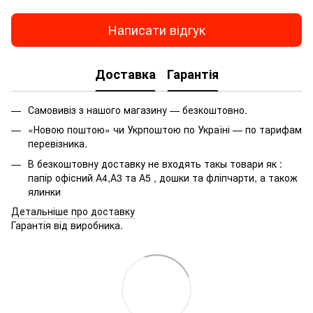
Купити пенні борд в україні
Бл
Каталог коробок
Р
Написати відгук
Структурна паста
З
Нічник купити
М
Доставка
Гарантія
Купити ялинку штучну в україні
П
Папка швидкозшивач ціна
Самовивіз з нашого магазину — безкоштовно.
Атлас і контурна карта
Ка
«Новою поштою» чи Укрпоштою по Україні — по тарифам
Художня пастель
Б
перевізника.
Купити подарункові сертифікати
Па
В безкоштовну доставку не входять такы товари як :
Офісний папір а4
папір офісний А4,А3 та А5 , дошки та фліпчарти, а також
ялинки
Шаблон для листа діду морозу
Бл
Детальніше про доставку
Гарантія від виробника.