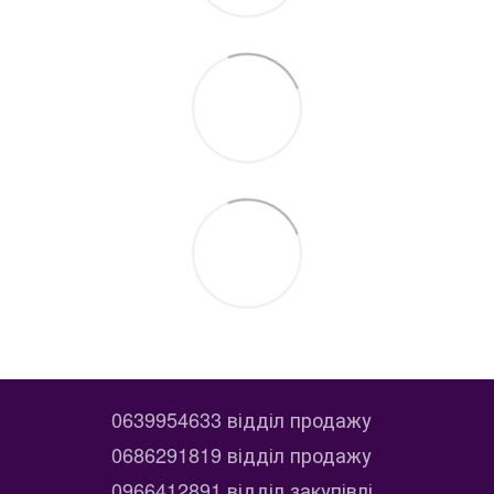
0639954633 відділ продажу
0686291819 відділ продажу
0966412891 відділ закупівлі