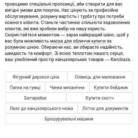
проводимо спеціальні пропозиції, аби створити для вас
вигідні умови для покупок. Нас цінують за професійне
обслуговування, розумну вартість і турботу про потреби
кожного клієнта. Станьте частиною спільноти задоволених
клієнтів, які вже зробили вибір на нашу користь.
Скористайтеся моментом — зараз найкращий шанс, щоб у
вас була можливість
маска для обличчя купити
за
розумною ціною. Обираючи нас, ви обираєте надійність,
швидкість та комфорт. Зі всією теплотою нашого серця,
ваш улюблений простір канцелярських товарів — Kancbaza.
Фігурний дирокол ціна
Олівець для малювання
Папка на гумці
Чинка механічна
Купити бейджик
Батарейок
Купити скотч
Лезо до канцелярського ножа
Лоток для документів
Брошурувальні машини