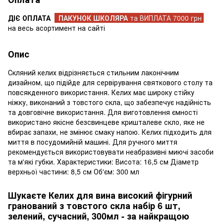
ДІЄ ОПЛАТА
ПАКУНОК ШКОЛЯРА
та ВИПЛАТА 7000 грн
на весь асортимент на сайті
Опис
Скляний келих відрізняється стильним лаконічним
дизайном, що підійде для сервірування святкового столу та
повсякденного використання. Келих має широку стійку
ніжку, виконаний з товстого скла, що забезпечує надійність
та довговічне використання. Для виготовлення ємності
використано якісне безсвинцеве кришталеве скло, яке не
вбирає запахи, не змінює смаку напою. Келих підходить для
миття в посудомийній машині. Для ручного миття
рекомендується використовувати неабразивні миючі засоби
та м'які губки. Характеристики: Висота: 16,5 см Діаметр
верхньої частини: 8,5 см Об'єм: 300 мл
Шукаєте Келих для вина високий фігурний
гранований з товстого скла набір 6 шт,
зелений, сучасний, 300мл - за найкращою