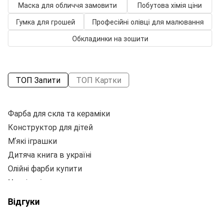
Маска для обличчя замовити
Побутова хімія ціни
Гумка для грошей
Професійні олівці для малювання
Обкладинки на зошити
ТОП Запити
ТОП Картки
Фарба для скла та кераміки
Щ
Конструктор для дітей
Бе
Мʼякі іграшки
П
Дитяча книга в україні
На
Олійні фарби купити
Ф
Настільні лампи купити
П
Набір творчості для дітей
Ві
Відгуки
Шкільний рюкзак україна
Л