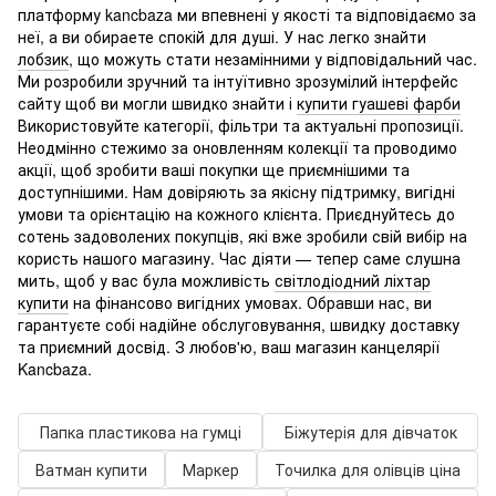
платформу kancbaza ми впевнені у якості та відповідаємо за
неї, а ви обираете спокій для душі. У нас легко знайти
лобзик
, що можуть стати незамінними у відповідальний час.
Ми розробили зручний та інтуїтивно зрозумілий інтерфейс
сайту щоб ви могли швидко знайти і
купити гуашеві фарби
Використовуйте категорії, фільтри та актуальні пропозиції.
Неодмінно стежимо за оновленням колекції та проводимо
акції, щоб зробити ваші покупки ще приємнішими та
доступнішими. Нам довіряють за якісну підтримку, вигідні
умови та орієнтацію на кожного клієнта. Приєднуйтесь до
сотень задоволених покупців, які вже зробили свій вибір на
користь нашого магазину. Час діяти — тепер саме слушна
мить, щоб у вас була можливість
світлодіодний ліхтар
купити
на фінансово вигідних умовах. Обравши нас, ви
гарантуєте собі надійне обслуговування, швидку доставку
та приємний досвід. З любов'ю, ваш магазин канцелярії
Kancbaza.
Папка пластикова на гумці
Біжутерія для дівчаток
Ватман купити
Маркер
Точилка для олівців ціна