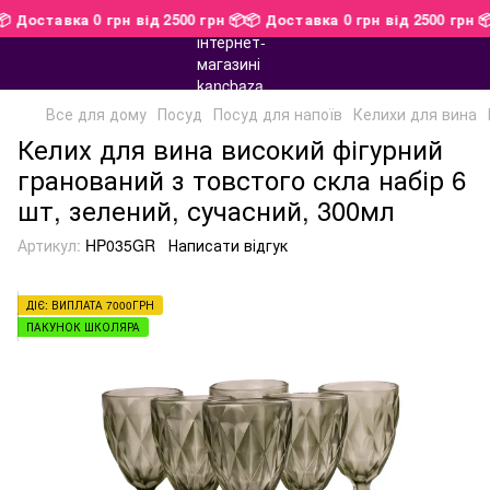

📦 Доставка 0 грн від 2500 грн 📦
📦 Доставка 0 грн від 2500 грн 
Все для дому
Посуд
Посуд для напоїв
Келихи для вина
Келих для вина високий фігурний
гранований з товстого скла набір 6
шт, зелений, сучасний, 300мл
Артикул:
HP035GR
Написати відгук
ДІЄ: ВИПЛАТА 7000ГРН
ПАКУНОК ШКОЛЯРА