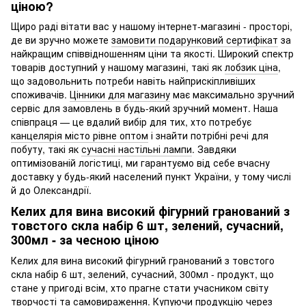
ціною?
Щиро раді вітати вас у нашому інтернет-магазині - просторі,
де ви зручно можете
замовити подарунковий сертифікат
за
найкращим співвідношенням ціни та якості. Широкий спектр
товарів доступний у нашому магазині, такі як
лобзик ціна
,
що задовольнить потреби навіть найприскіпливіших
споживачів.
Цінники для магазину
має максимально зручний
сервіс для замовлень в будь-який зручний момент. Наша
співпраця — це вдалий вибір для тих, хто потребує
канцелярія місто рівне оптом
і знайти потрібні речі для
побуту, такі як
сучасні настільні лампи
. Завдяки
оптимізованій логістиці, ми гарантуємо від себе вчасну
доставку у будь-який населений пункт України, у тому числі
й до Олександрії.
Келих для вина високий фігурний гранований з
товстого скла набір 6 шт, зелений, сучасний,
300мл - за чесною ціною
Келих для вина високий фігурний гранований з товстого
скла набір 6 шт, зелений, сучасний, 300мл - продукт, що
стане у пригоді всім, хто прагне стати учасником світу
творчості та самовираження. Купуючи продукцію через