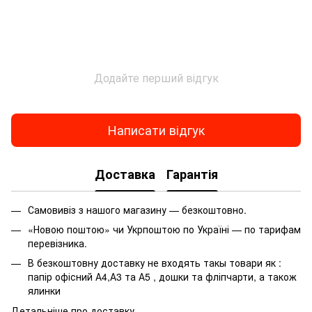
Папір для нотаток кольоровий
Т
Фарби для малювання на склі купити
Купити дитячий набір для творчості
Розвиваючі книги
Додайте перший відгук
Термос для напоїв
Н
Склянка купити
Р
Дитяча розмальовка
Зо
Написати відгук
Набір масляних фарб ціна
Ве
Купити циркуль шкільний
Доставка
Гарантія
Купити посуд для кухні
Набір косметики дитячий
С
Самовивіз з нашого магазину — безкоштовно.
Купити ємності для сипучих
«Новою поштою» чи Укрпоштою по Україні — по тарифам
Іграшка мягка
перевізника.
Папір для креслення а3
Ка
В безкоштовну доставку не входять такы товари як :
Динозавр іграшка купити
Ка
папір офісний А4,А3 та А5 , дошки та фліпчарти, а також
ялинки
Ціна на свічки
Ло
Детальніше про доставку