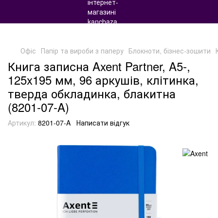
Офіс
Папір та вироби з паперу
Блокноти, бізнес-зошити
Книга записна Axent Partner, A5-,
125x195 мм, 96 аркушів, клітинка,
тверда обкладинка, блакитна
(8201-07-A)
Артикул:
8201-07-A
Написати відгук