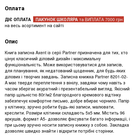
Оплата
ДІЄ ОПЛАТА
ПАКУНОК ШКОЛЯРА
та ВИПЛАТА 7000 грн
на весь асортимент на сайті
Опис
Книга записна Axent із серії Partner призначена для тих, хто
цінує класичний діловий дизайн і максимальну
функціональність. Може використовуватися для записів,
для планування, як недатований щоденник, для будь-яких
ділових і творчих завдань. Записна книжка Partner 8201-02-
A має тверде переплетення з вінілу, завдяки чому навіть з
часом зберігає акуратний і презентабельний вигляд. Якісний
папір щільністю 80г/м2 благородного кремового відтінку
забезпечує комфортне письмо, добре вбирає чорнило. Папір
у клітинку, зручно робити будь-які записи, малювати,
креслити. Розміри клітинки складають 5х5 мм. Містить 96
аркушів, формат А5- дозволяє фіксувати багато інформації, і
при цьому зручно носити записну книжку з собою. Закладка
дозволяє швидко знайти і відкрити потрібні сторінки.