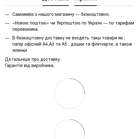
Лак акриловий ціна
Зо
Книжки дитячі
М
Самовивіз з нашого магазину — безкоштовно.
Канцтовари для офісу київ
На
«Новою поштою» чи Укрпоштою по Україні — по тарифам
Кольоровий картон
Пл
перевізника.
Зошит шкільний
Гу
В безкоштовну доставку не входять такы товари як :
Розвиваючі книжки для дітей
С
папір офісний А4,А3 та А5 , дошки та фліпчарти, а також
ялинки
Ціна фетра
Бе
Детальніше про доставку
Гарантія від виробника.