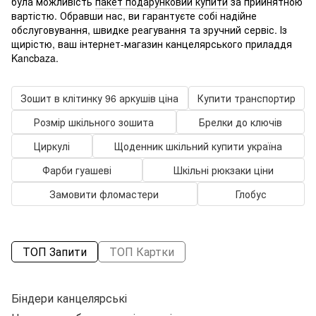
була можливість
пакет подарунковий купити
за прийнятною
вартістю. Обравши нас, ви гарантуєте собі надійне
обслуговування, швидке реагування та зручний сервіс. Із
щирістю, ваш інтернет-магазин канцелярського приладдя
Kancbaza.
Зошит в клітинку 96 аркушів ціна
Купити транспортир
Розмір шкільного зошита
Брелки до ключів
Циркулі
Щоденник шкільний купити україна
Фарби гуашеві
Шкільні рюкзаки ціни
Замовити фломастери
Глобус
ТОП Запити
ТОП Картки
Біндери канцелярські