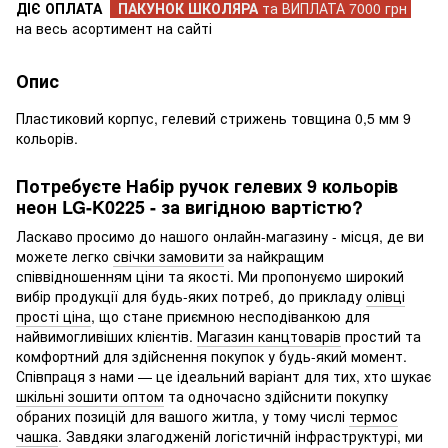
ДІЄ ОПЛАТА
ПАКУНОК ШКОЛЯРА
та ВИПЛАТА 7000 грн
на весь асортимент на сайті
Опис
Пластиковий корпус, гелевий стрижень товщина 0,5 мм 9
кольорів.
Потребуєте Набір ручок гелевих 9 кольорів
неон LG-K0225 - за вигідною вартістю?
Ласкаво просимо до нашого онлайн-магазину - місця, де ви
можете легко
свічки замовити
за найкращим
співвідношенням ціни та якості. Ми пропонуємо широкий
вибір продукції для будь-яких потреб, до прикладу
олівці
прості ціна
, що стане приємною несподіванкою для
найвимогливіших клієнтів.
Магазин канцтоварів
простий та
комфортний для здійснення покупок у будь-який момент.
Співпраця з нами — це ідеальний варіант для тих, хто шукає
шкільні зошити оптом
та одночасно здійснити покупку
обраних позицій для вашого житла, у тому числі
термос
чашка
. Завдяки злагодженій логістичній інфраструктурі, ми