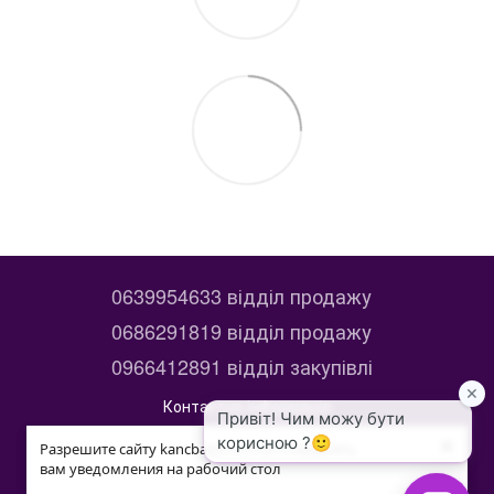
0639954633 відділ продажу
0686291819 відділ продажу
0966412891 відділ закупівлі
Контактна інформація
×
×
Повна версія сайту
Разрешите сайту kancbaza.com.ua отправлять
Разрешите сайту kancbaza.com.ua отправлять
вам уведомления на рабочий стол
вам уведомления на рабочий стол
© 2014—2026
ЧАТ VIBER