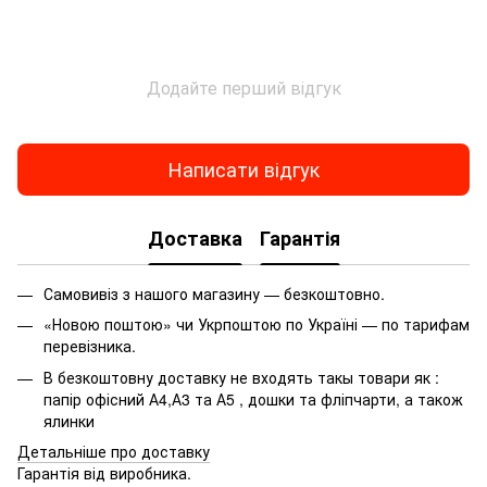
Подарунковий сертификат
А5
Папка куточок а4
Р
Декорації для дому
Додайте перший відгук
Купити машинку для дитини
Тісто для ліпки для дітей
Кл
Настільні набори
К
Написати відгук
Дитячі камери
Ял
Папка реєстратор ціна
Доставка
Гарантія
Мастихіни купити
К
Акварельні фарби професійні купити
Самовивіз з нашого магазину — безкоштовно.
Художня книга для дітей
«Новою поштою» чи Укрпоштою по Україні — по тарифам
Письмове приладдя
К
перевізника.
Акриловий лак ціна
В безкоштовну доставку не входять такы товари як :
Побутова хімія рівне
папір офісний А4,А3 та А5 , дошки та фліпчарти, а також
ялинки
Пастель купити
Детальніше про доставку
Гарантія від виробника.