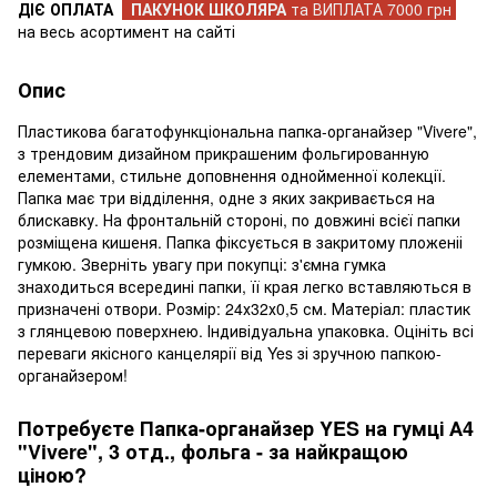
ДІЄ ОПЛАТА
ПАКУНОК ШКОЛЯРА
та ВИПЛАТА 7000 грн
на весь асортимент на сайті
Опис
Пластикова багатофункціональна папка-органайзер "Vivere",
з трендовим дизайном прикрашеним фольгированную
елементами, стильне доповнення однойменної колекції.
Папка має три відділення, одне з яких закривається на
блискавку. На фронтальній стороні, по довжині всієї папки
розміщена кишеня. Папка фіксується в закритому пложеніі
гумкою. Зверніть увагу при покупці: з'ємна гумка
знаходиться всередині папки, її края легко вставляються в
призначені отвори. Розмір: 24х32х0,5 см. Матеріал: пластик
з глянцевою поверхнею. Індивідуальна упаковка. Оцініть всі
переваги якісного канцелярії від Yes зі зручною папкою-
органайзером!
Потребуєте Папка-органайзер YES на гумці А4
"Vivere", 3 отд., фольга - за найкращою
ціною?