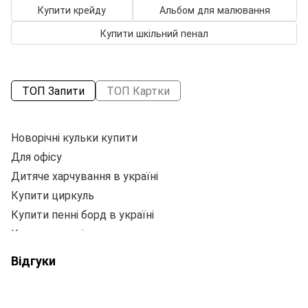
Купити крейду
Альбом для малювання
Купити шкільний пенал
ТОП Запити
ТОП Картки
Новорічні кульки купити
Гу
Для офісу
З
Дитяче харчування в україні
Ой
Купити циркуль
Купити пенні борд в україні
Купити дитячі прикраси
Іграшкова машина
Відгуки
Силікатний клей
Фарба для кераміки