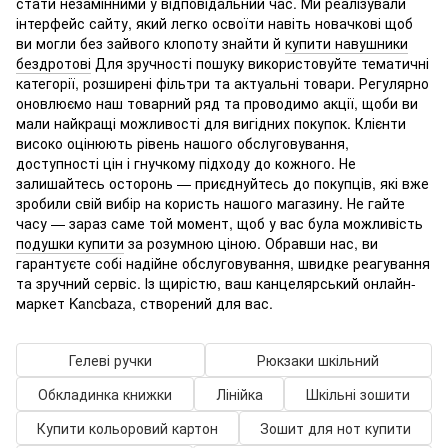
стати незамінними у відповідальний час. Ми реалізували
інтерфейс сайту, який легко освоїти навіть новачкові щоб
ви могли без зайвого клопоту знайти й
купити навушники
бездротові
Для зручності пошуку використовуйте тематичні
категорії, розширені фільтри та актуальні товари. Регулярно
оновлюємо наш товарний ряд та проводимо акції, щоби ви
мали найкращі можливості для вигідних покупок. Клієнти
високо оцінюють рівень нашого обслуговування,
доступності цін і гнучкому підходу до кожного. Не
залишайтесь осторонь — приєднуйтесь до покупців, які вже
зробили свій вибір на користь нашого магазину. Не гайте
часу — зараз саме той момент, щоб у вас була можливість
подушки купити
за розумною ціною. Обравши нас, ви
гарантуєте собі надійне обслуговування, швидке реагування
та зручний сервіс. Із щирістю, ваш канцелярський онлайн-
маркет Kancbaza, створений для вас.
Гелеві ручки
Рюкзаки шкільний
Обкладинка книжки
Лінійка
Шкільні зошити
Купити кольоровий картон
Зошит для нот купити