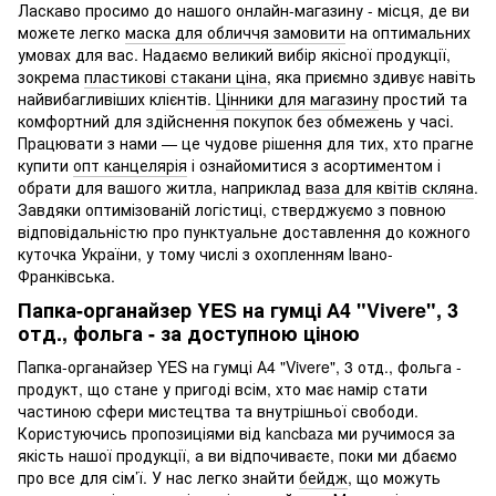
Ласкаво просимо до нашого онлайн-магазину - місця, де ви
можете легко
маска для обличчя замовити
на оптимальних
умовах для вас. Надаємо великий вибір якісної продукції,
зокрема
пластикові стакани ціна
, яка приємно здивує навіть
найвибагливіших клієнтів.
Цінники для магазину
простий та
комфортний для здійснення покупок без обмежень у часі.
Працювати з нами — це чудове рішення для тих, хто прагне
купити
опт канцелярія
і ознайомитися з асортиментом і
обрати для вашого житла, наприклад
ваза для квітів скляна
.
Завдяки оптимізованій логістиці, стверджуємо з повною
відповідальністю про пунктуальне доставлення до кожного
куточка України, у тому числі з охопленням Івано-
Франківська.
Папка-органайзер YES на гумці А4 "Vivere", 3
отд., фольга - за доступною ціною
Папка-органайзер YES на гумці А4 "Vivere", 3 отд., фольга -
продукт, що стане у пригоді всім, хто має намір стати
частиною сфери мистецтва та внутрішньої свободи.
Користуючись пропозиціями від kancbaza ми ручимося за
якість нашої продукції, а ви відпочиваєте, поки ми дбаємо
про все для сім’ї. У нас легко знайти
бейдж
, що можуть