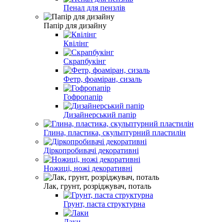
Пенал для пензлів
Папір для дизайну
Квілінг
Скрапбукінг
Фетр, фоаміран, сизаль
Гофропапір
Дизайнерський папір
Глина, пластика, скульптурний пластилін
Діркопробивачі декоративні
Ножиці, ножі декоративні
Лак, грунт, розріджувач, поталь
Грунт, паста структурна
Лаки