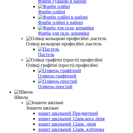
Фарби гуашові в наборі
Фарби олійні
Фарби олійні в наборі
Фарба для скла, кераміки
Олівці кольорові професійні ,пастель
Пастель
Олівці графітні (прості) професійні
Олівець графітний
Олівець простий
Школа
Зошити шкільні
зошит шкільний Предметний
зошит шкільний 12арк.коса лінія
зошит шкільний 12арк. лінія
зошит шкільний 12арк. клітинка