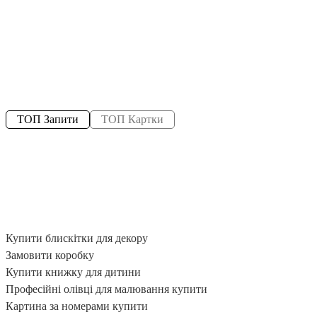
ТОП Запити
ТОП Картки
Купити блискітки для декору
Ф
Замовити коробку
П
Купити книжку для дитини
Ф
Професійні олівці для малювання купити
Б
Картина за номерами купити
К