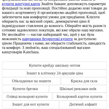
купити контурні карти
Знайти бажане допоможуть параметри
фільтрації та нові пропозиції. Постійно додаємо нові товари до
нашого асортименту й організовуємо акційні пропозиції, щоб
забезпечити вам комфортні умови для придбання. Клієнти
обирають нас за якісний сервіс, демократичні ціни й
індивідуальне ставлення до кожного. Обирайте якість разом із
сотнями задоволених покупців, які вже обрали наш магазин.
Не зволікайте — настав найкращий час, щоб у вас була
можливість
навушники бездротові купити
за доступною
ціною Працюючи з нами, ви обираєте стабільність, швидкість
та комфорт. З любов'ю, ваш спеціалізований магазин
канцтоварів Kancbaza.
Купити крейду шкільну оптом
Зошит в клітинку 24 аркушів ціна
Обкладинки на зошити
Краска для скла
Купити брелки
Шкільні рюкзаки київ
Олівці кольорові купити
Кольоровий картон купити
Зошит для нот купити
Дитячий алфавіт