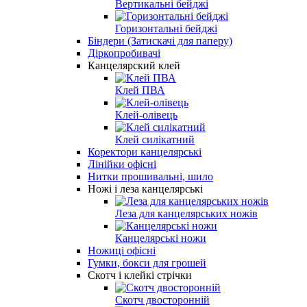
Вертикальні бейджі
Горизонтальні бейджі
Біндери (Затискачі для паперу)
Діркопробивачі
Канцелярский клей
Клей ПВА
Клей-олівець
Клей силікатний
Коректори канцелярські
Лінійки офісні
Нитки прошивальні, шило
Ножі і леза канцелярські
Леза для канцелярських ножів
Канцелярські ножи
Ножиці офісні
Гумки, бокси для грошей
Скотч і клейкі стрічки
Скотч двосторонній