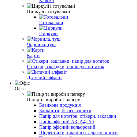
Калька
Циркулі і готувальні
Готовальни
Циркули
Чорнила, туш
Карти
Стікери, закладки, папір для нотаток
Дитячий алфавіт
Офіс
Папір та вироби з паперу
Бланкова продукція
Блокноти, бізнес-зошити
Папір для нотаток, стікери, закладки
Папір офісний А3, А4, А5
Папір офісний кольоровий
Щоденники, планінги, адресні книги