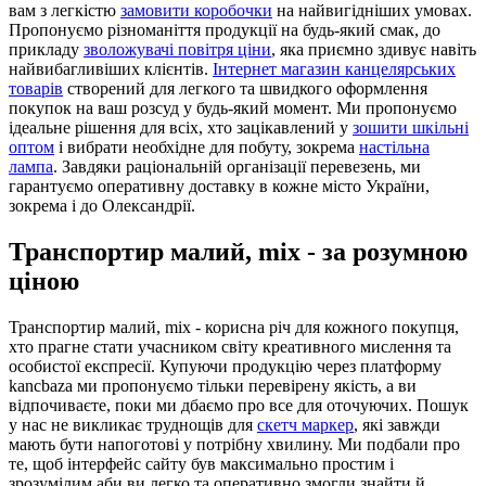
вам з легкістю
замовити коробочки
на найвигідніших умовах.
Пропонуємо різноманіття продукції на будь-який смак, до
прикладу
зволожувачі повітря ціни
, яка приємно здивує навіть
найвибагливіших клієнтів.
Інтернет магазин канцелярських
товарів
створений для легкого та швидкого оформлення
покупок на ваш розсуд у будь-який момент. Ми пропонуємо
ідеальне рішення для всіх, хто зацікавлений у
зошити шкільні
оптом
і вибрати необхідне для побуту, зокрема
настільна
лампа
. Завдяки раціональній організації перевезень, ми
гарантуємо оперативну доставку в кожне місто України,
зокрема і до Олександрії.
Транспортир малий, mix - за розумною
ціною
Транспортир малий, mix - корисна річ для кожного покупця,
хто прагне стати учасником світу креативного мислення та
особистої експресії. Купуючи продукцію через платформу
kancbaza ми пропонуємо тільки перевірену якість, а ви
відпочиваєте, поки ми дбаємо про все для оточуючих. Пошук
у нас не викликає труднощів для
скетч маркер
, які завжди
мають бути напоготові у потрібну хвилину. Ми подбали про
те, щоб інтерфейс сайту був максимально простим і
зрозумілим аби ви легко та оперативно змогли знайти й