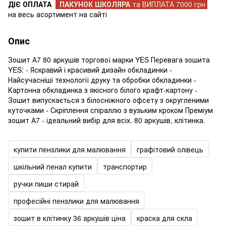
ДІЄ ОПЛАТА
ПАКУНОК ШКОЛЯРА
та ВИПЛАТА 7000 грн
на весь асортимент на сайті
Опис
Зошит А7 80 аркушів торгової марки YES Перевага зошита
YES: - Яскравий і красивий дизайн обкладинки -
Найсучасніші технології друку та обробки обкладинки -
Картонна обкладинка з якісного білого крафт-картону -
Зошит випускається з білосніжного офсету з округленими
куточками - Скріплення спіраллю з вузьким кроком Преміум
зошит А7 - ідеальний вибір для всіх. 80 аркушів, клітинка.
купити пензлики для малювання
графітовий олівець
шкільний пенал купити
транспортир
ручки пиши стирай
професійні пензлики для малювання
зошит в клітинку 36 аркушів ціна
краска для скла