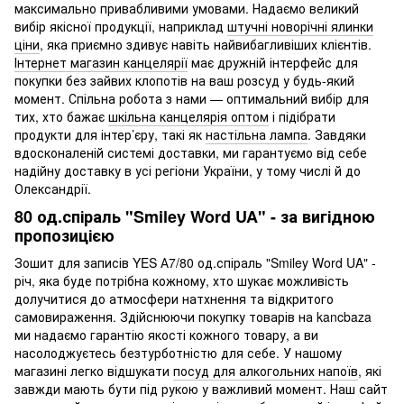
максимально привабливими умовами. Надаємо великий
Інтернет магазин все до школи
вибір якісної продукції, наприклад
штучні новорічні ялинки
ціни
, яка приємно здивує навіть найвибагливіших клієнтів.
Касова стрічка ціна
Інтернет магазин канцелярії
має дружній інтерфейс для
Куплю бездротові навушники
покупки без зайвих клопотів на ваш розсуд у будь-який
Дитяче тісто для ліплення
момент. Спільна робота з нами — оптимальний вибір для
тих, хто бажає
шкільна канцелярія оптом
і підібрати
Купити все для школи
продукти для інтер’єру, такі як
настільна лампа
. Завдяки
Купити маску на обличчя
вдосконаленій системі доставки, ми гарантуємо від себе
надійну доставку в усі регіони України, у тому числі й до
Купити розмальовки
Олександрії.
Кульки на ялинку
80 од.спіраль "Smiley Word UA" - за вигідною
Іграшка мягка
пропозицією
Дитячі книги розвиваючі
Зошит для записів YES А7/80 од.спіраль "Smiley Word UA" -
Картон кольоровий ціна
річ, яка буде потрібна кожному, хто шукає можливість
долучитися до атмосфери натхнення та відкритого
Професійні кольорові олівці
самовираження. Здійснюючи покупку товарів на kancbaza
Шнурки для бейджа
ми надаємо гарантію якості кожного товару, а ви
Дитячі розмальовки купити
насолоджуєтесь безтурботністю для себе. У нашому
магазині легко відшукати
посуд для алкогольних напоїв
, які
завжди мають бути під рукою у важливий момент. Наш сайт