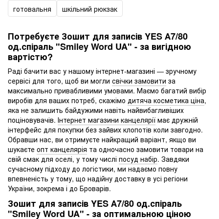
готовальня
шкільний рюкзак
Потребуєте Зошит для записів YES А7/80
од.спіраль "Smiley Word UA" - за вигідною
вартістю?
Раді бачити вас у нашому інтернет-магазині — зручному
сервісі для того, щоб ви могли
свічки замовити
за
максимально привабливими умовами. Маємо багатий вибір
виробів для ваших потреб, скажімо
дитяча косметика ціна
,
яка не залишить байдужими навіть найвибагливіших
поціновувачів.
Інтернет магазини канцелярії
має дружній
інтерфейс для покупки без зайвих клопотів коли завгодно.
Обравши нас, ви отримуєте найкращий варіант, якщо ви
шукаєте
опт канцелярія
та одночасно замовити товари на
свій смак для оселі, у тому числі
посуд набір
. Завдяки
сучасному підходу до логістики, ми надаємо повну
впевненість у тому, що надійну доставку в усі регіони
України, зокрема і до Броварів.
Зошит для записів YES А7/80 од.спіраль
"Smiley Word UA" - за оптимальною ціною