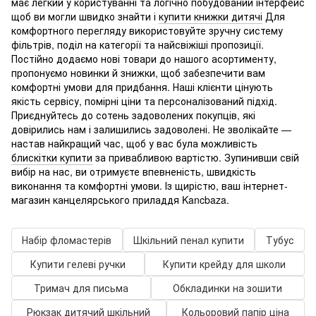
має легкий у користуванні та логічно побудований інтерфейс
щоб ви могли швидко знайти і
купити книжки дитячі
Для
комфортного перегляду використовуйте зручну систему
фільтрів, поділ на категорії та найсвіжіші пропозиції.
Постійно додаємо нові товари до нашого асортименту,
пропонуємо новинки й знижки, щоб забезпечити вам
комфортні умови для придбання. Наші клієнти цінують
якість сервісу, помірні ціни та персоналізований підхід.
Приєднуйтесь до сотень задоволених покупців, які
довірились нам і залишились задоволені. Не зволікайте —
настав найкращий час, щоб у вас була можливість
блискітки купити
за привабливою вартістю. Зупинивши свій
вибір на нас, ви отримуєте впевненість, швидкість
виконання та комфортні умови. Із щирістю, ваш інтернет-
магазин канцелярського приладдя Kancbaza.
Набір фломастерів
Шкільний пенал купити
Тубус
Купити гелеві ручки
Купити крейду для школи
Тримач для письма
Обкладинки на зошити
Рюкзак дитячий шкільний
Кольоровий папір ціна