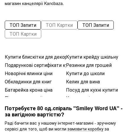
магазин канцелярії Kancbaza.
ТОП Запити
ТОП Картки
ТОП Запити
ТОП Картки
Купити блискітки для декору
Купити крейду шкільну
Подарункові сертифікати купити
Резинки для грошей
Новорічні ялинки ціни
Купити до школи
Обкладинки для книг
Келих для вина
Батарейка крона ціна
Посуд для кухні купити
Підгузники україна
Купити свічку ароматичну
Набір посуду столовий
Лампа настільна
Потребуєте 80 од.спіраль "Smiley Word UA" -
за вигідною вартістю?
Набір дитячої косметики купити
Рамка для фотосесії
Ланч бокс дитячий в школу
Раді бачити вас у нашому інтернет-магазині - зручному
сервісі для того, щоб ви могли
замовити коробку
за
Дитячі розвиваючі книжки