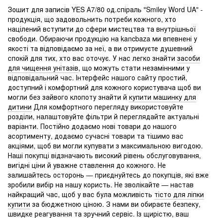
Зошит для записів YES А7/80 од.спіраль "Smiley Word UA" -
продукція, що задовольнить потреби кожного, хто
націлений вступити до сфери мистецтва та внутрішньої
свободи. Обираючи продукцію на kancbaza ми впевнені у
якості та відповідаємо за неї, а ви отримуєте душевний
спокій для тих, хто вас оточує. У нас легко знайти
засоби
для чищення унітазів
, що можуть стати незамінними у
відповідальний час. Інтерфейс нашого сайту простий,
доступний і комфортний для кожного користувача щоб ви
могли без зайвого клопоту знайти й
купити машинку для
дитини
Для комфортного перегляду використовуйте
розділи, налаштовуйте фільтри й переглядайте актуальні
варіанти. Постійно додаємо нові товари до нашого
асортименту, додаємо сучасні товари та тішимо вас
акціями, щоб ви могли купувати з максимальною вигодою.
Наші покупці відзначають високий рівень обслуговування,
вигідні ціни й уважне ставлення до кожного. Не
залишайтесь осторонь — приєднуйтесь до покупців, які вже
зробили вибір на нашу користь. Не зволікайте — настав
найкращий час, щоб у вас була можливість
тісто для ліпки
купити
за бюджетною ціною. З нами ви обираєте безпеку,
швидке реагування та зручний сервіс. Із щирістю, ваш