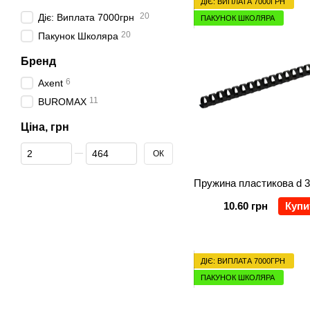
ДІЄ: ВИПЛАТА 7000ГРН
20
Діє: Виплата 7000грн
ПАКУНОК ШКОЛЯРА
20
Пакунок Школяра
Бренд
6
Axent
11
BUROMAX
Ціна, грн
Від Ціна, грн
До Ціна, грн
ОК
10.60 грн
Купи
ДІЄ: ВИПЛАТА 7000ГРН
ПАКУНОК ШКОЛЯРА