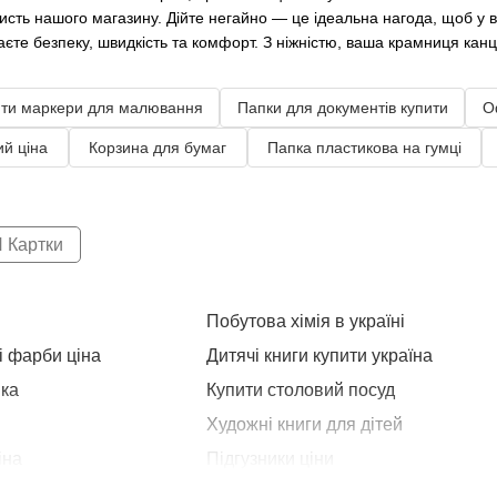
ристь нашого магазину. Дійте негайно — це ідеальна нагода, щоб у 
аєте безпеку, швидкість та комфорт. З ніжністю, ваша крамниця кан
ти маркери для малювання
Папки для документів купити
О
ий ціна
Корзина для бумаг
Папка пластикова на гумці
 Картки
Побутова хімія в україні
і фарби ціна
Дитячі книги купити україна
нка
Купити столовий посуд
Художні книги для дітей
іна
Підгузники ціни
Купити маску для обличчя