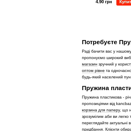
4.90 грн
Купи
Потребуєте Пру
Раді бачити вас у нашому
пропонуємо широкий вибі
магазин
зручний у корист
оптом рівне
та одночасно
будь-який населений пунк
Пружина пласти
Пружина пластикова - рі
пропозиціями від kancbaz
корзина для паперу
, що 
зрозумілим аби ви легко
переглядайте актуальні 
придбання. Клієнти обира