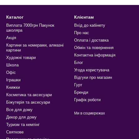
Опт канцелярія
Каталог
Клієнтам
Дитячі машинки купити
Виплата 7000грн Пакунок
Вхід до кабінету
школяра
Про нас
Акція
Оплата і доставка
Картини за номерами, алмазні
Обмін та повернення
картини
Контактна інформація
Художні товари
Блог
Школа
Угода користувача
Офіс
Відгуки про магазин
Іграшки
Гурт
Книжки
Бренди
Косметика та аксесуари
Графік роботи
Біжутерія та аксесуари
Все для дому
Ми в соцмережах
Декор для дому
Туризм та кемпінг
Святкове