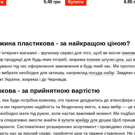
ти
5.40 грн
Купити
6.80 
жина пластикова - за найкращою ціною?
 інтернет-магазині - зручному сервісі для того, щоб ви могли
замови
р продукції для будь-яких потреб, зокрема
ялинки штучні ціна
, що 
уванні під час оформлення замовлення в будь який час. Ми пропону
 вибрати необхідне для затишку, наприклад
посуда набір
. Завдяки 
т України, зокрема і до Чернівців.
кова - за прийнятною вартістю
ч, яка буде потрібна кожному, хто прагне доєднатись до атмосфери
a ми гарантуємо надійність та бездоганну якість, а ваш вибір — це в
необхідно мати під рукою, коли настає важливий момент. Ми подбал
 та оперативно змогли знайти й
купити крейду для дошки
Щоб пришви
варіанти. Систематично розширюємо асортимент і проводимо спеціа
ють нас за якісний сервіс, прийнятні ціни та уважне ставлення. Не