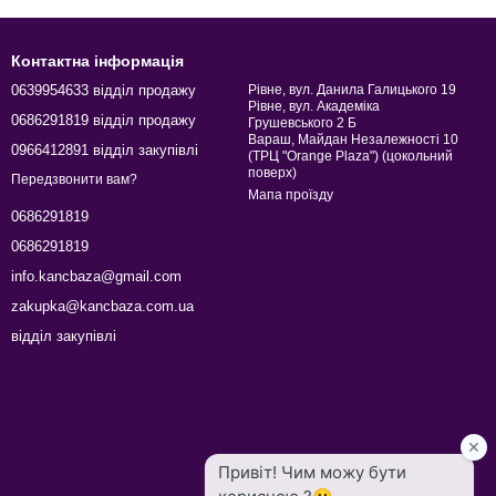
Хімія побутова
Контактна інформація
Термос купити україна
0639954633 відділ продажу
Рівне, вул. Данила Галицького 19
Рівне, вул. Академіка
0686291819 відділ продажу
Грушевського 2 Б
Вараш, Майдан Незалежності 10
0966412891 відділ закупівлі
(ТРЦ "Orange Plaza") (цокольний
поверх)
Передзвонити вам?
Мапа проїзду
0686291819
0686291819
info.kancbaza@gmail.com
zakupka@kancbaza.com.ua
відділ закупівлі