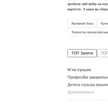
зробили свій вибір на ко
вартістю. З нами ви обир
Архівний бокс
Купи
Коректор канцелярськ
ТОП Запити
ТОП
Мʼякі іграшки
Професійні акварельн
Дитяча іграшка маши
Діркопробивач
Каструлі емальовані ц
Свічка ціна