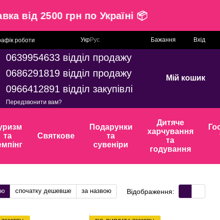
ставка від 2500 грн по Україні 📦
Укр
Рус
Бажання
Вхід
рафік роботи
0639954633 відділ продажу
0686291819 відділ продажу
Мій кошик
0966412891 відділ закупівлі
Передзвонити вам?
Дитяче
уризм
Подарунки
Го
харчування
та
Святкове
та
та
емпінг
сувеніри
годування
тю
спочатку дешевше
за назвою
Відображення: