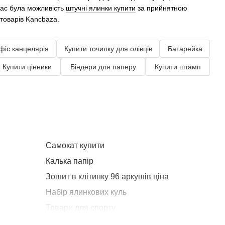
вас була можливість
штучні ялинки купити
за прийнятною
цтоварів Kancbaza.
фіс канцелярія
Купити точилку для олівців
Батарейка
Купити цінники
Біндери для паперу
Купити штамп
Самокат купити
Пор
Калька папір
Зошит в клітинку 96 аркушів ціна
Авт
Набір ялинкових куль
Товари для спорту
Пензлики для малювання ціна