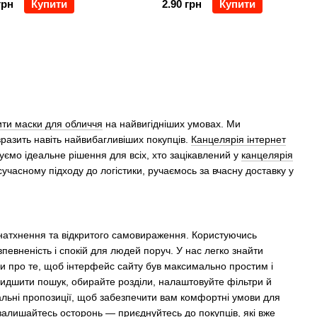
грн
Купити
2.90 грн
Купити
ти маски для обличчя
на найвигідніших умовах. Ми
вразить навіть найвибагливіших покупців.
Канцелярія інтернет
ємо ідеальне рішення для всіх, хто зацікавлений у
канцелярія
сучасному підходу до логістики, ручaємось за вчасну доставку у
 натхнення та відкритого самовираження. Користуючись
певненість і спокій для людей поруч. У нас легко знайти
и про те, щоб інтерфейс сайту був максимально простим і
дшити пошук, обирайте розділи, налаштовуйте фільтри й
льні пропозиції, щоб забезпечити вам комфортні умови для
 залишайтесь осторонь — приєднуйтесь до покупців, які вже