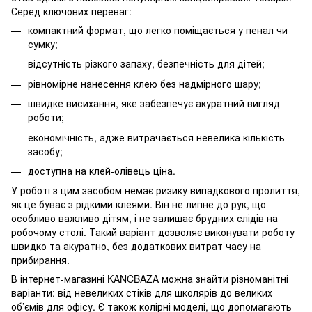
Серед ключових переваг:
компактний формат, що легко поміщається у пенал чи
сумку;
відсутність різкого запаху, безпечність для дітей;
рівномірне нанесення клею без надмірного шару;
швидке висихання, яке забезпечує акуратний вигляд
роботи;
економічність, адже витрачається невелика кількість
засобу;
доступна на клей-олівець ціна.
У роботі з цим засобом немає ризику випадкового пролиття,
як це буває з рідкими клеями. Він не липне до рук, що
особливо важливо дітям, і не залишає брудних слідів на
робочому столі. Такий варіант дозволяє виконувати роботу
швидко та акуратно, без додаткових витрат часу на
прибирання.
В інтернет-магазині KANCBAZA можна знайти різноманітні
варіанти: від невеликих стіків для школярів до великих
об’ємів для офісу. Є також колірні моделі, що допомагають