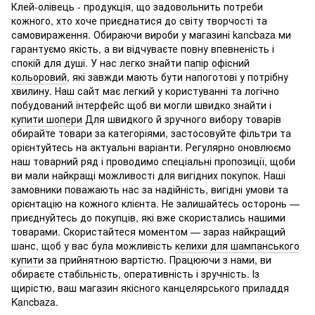
Клей-олівець - продукція, що задовольнить потреби
кожного, хто хоче приєднатися до світу творчості та
самовираження. Обираючи вироби у магазині kancbaza ми
гарантуємо якість, а ви відчуваєте повну впевненість і
спокій для душі. У нас легко знайти
папір офісний
кольоровий
, які завжди мають бути напоготові у потрібну
хвилину. Наш сайт має легкий у користуванні та логічно
побудований інтерфейс щоб ви могли швидко знайти і
купити шопери
Для швидкого й зручного вибору товарів
обирайте товари за категоріями, застосовуйте фільтри та
орієнтуйтесь на актуальні варіанти. Регулярно оновлюємо
наш товарний ряд і проводимо спеціальні пропозиції, щоби
ви мали найкращі можливості для вигідних покупок. Наші
замовники поважають нас за надійність, вигідні умови та
орієнтацію на кожного клієнта. Не залишайтесь осторонь —
приєднуйтесь до покупців, які вже скористались нашими
товарами. Скористайтеся моментом — зараз найкращий
шанс, щоб у вас була можливість
келихи для шампанського
купити
за прийнятною вартістю. Працюючи з нами, ви
обираєте стабільність, оперативність і зручність. Із
щирістю, ваш магазин якісного канцелярського приладдя
Kancbaza.