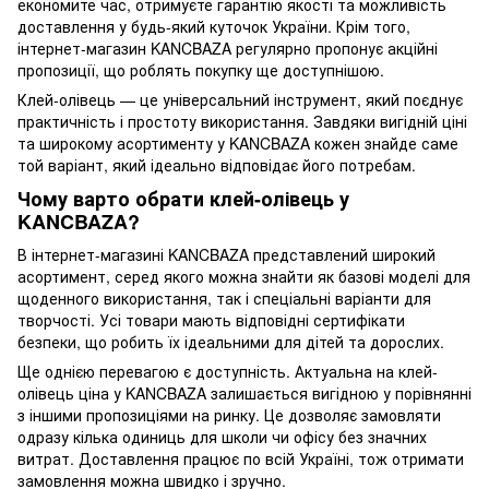
економите час, отримуєте гарантію якості та можливість
доставлення у будь-який куточок України. Крім того,
інтернет-магазин KANCBAZA регулярно пропонує акційні
пропозиції, що роблять покупку ще доступнішою.
Клей-олівець — це універсальний інструмент, який поєднує
практичність і простоту використання. Завдяки вигідній ціні
та широкому асортименту у KANCBAZA кожен знайде саме
той варіант, який ідеально відповідає його потребам.
Чому варто обрати клей-олівець у
KANCBAZA?
В інтернет-магазині KANCBAZA представлений широкий
асортимент, серед якого можна знайти як базові моделі для
щоденного використання, так і спеціальні варіанти для
творчості. Усі товари мають відповідні сертифікати
безпеки, що робить їх ідеальними для дітей та дорослих.
Ще однією перевагою є доступність. Актуальна на клей-
олівець ціна у KANCBAZA залишається вигідною у порівнянні
з іншими пропозиціями на ринку. Це дозволяє замовляти
одразу кілька одиниць для школи чи офісу без значних
витрат. Доставлення працює по всій Україні, тож отримати
замовлення можна швидко і зручно.