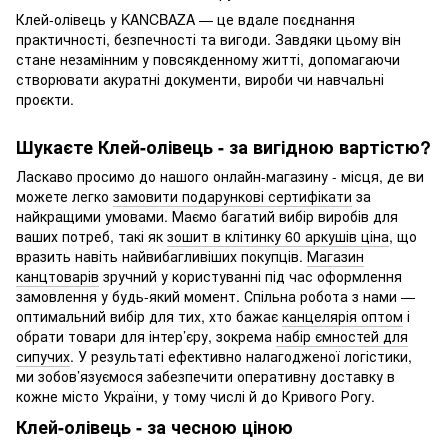
Клей-олівець у KANCBAZA — це вдале поєднання
практичності, безпечності та вигоди. Завдяки цьому він
стане незамінним у повсякденному житті, допомагаючи
створювати акуратні документи, вироби чи навчальні
проєкти.
Шукаєте Клей-олівець - за вигідною вартістю?
Ласкаво просимо до нашого онлайн-магазину - місця, де ви
можете легко
замовити подарункові сертифікати
за
найкращими умовами. Маємо багатий вибір виробів для
ваших потреб, такі як
зошит в клітинку 60 аркушів ціна
, що
вразить навіть найвибагливіших покупців.
Магазин
канцтоварів
зручний у користуванні під час оформлення
замовлення у будь-який момент. Спільна робота з нами —
оптимальний вибір для тих, хто бажає
канцелярія оптом
і
обрати товари для інтер’єру, зокрема
набір ємностей для
сипучих
. У результаті ефективно налагодженої логістики,
ми зобов’язуємося забезпечити оперативну доставку в
кожне місто України, у тому числі й до Кривого Рогу.
Клей-олівець - за чесною ціною