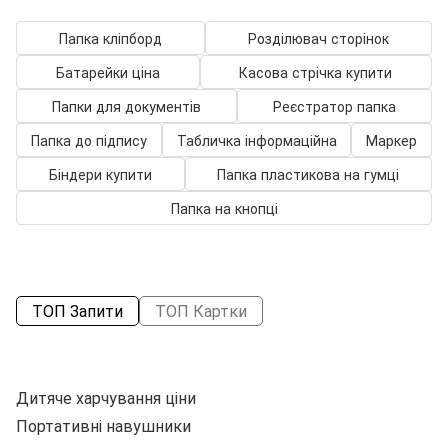
Папка кліпборд
Розділювач сторінок
Батарейки ціна
Касова стрічка купити
Папки для документів
Реєстратор папка
Папка до підпису
Табличка інформаційна
Маркер
Біндери купити
Папка пластикова на гумці
Папка на кнопці
ТОП Запити
ТОП Картки
Дитяче харчування ціни
Портативні навушники
Пл