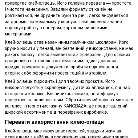
привертає клей-олівець. Його головна перевага — простота
і чистота нанесення. Завдяки формату стіка він не
розтікається, не бруднить руки та речі, легко висувається
за допомогою механізму у корпусі. Таке рішення значно
спрощує роботу з папером, картоном чи легкими
матеріалами.
Клей-олівець став незамінним помічником школярам. Його
зручно носити у пеналі, він безпечний у використанні, не має
різкого запаху і легко змивається з поверхонь. Для офісних
працівників він також є оптимальним, адже дозволяє
швидко прикріпити документи, зробити підклеювання
сторінок або оформити презентаційні матеріали.
Клей-олівець підходить і для творчих проєктів. Його
використовують у скрапбукінгу, дитячих аплікаціях, під час
створення колажів. Він висихає швидко, не деформує
поверхню, не залишає плям. Обрати якісний варіант можна у
каталозі інтернет-магазину KANCBAZA, де представлений
широкий асортимент від перевірених виробників.
Переваги використання клею-олівця
Клей-олівець має низку властивостей, завдяки яким він
став одним з найбільш популярних канцелярських товарів.