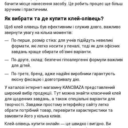
бачити місце нанесення засобу. Це робить процес ще більш
зручним і практичним.
Як вибрати та де купити клей-олівець?
Щоб клей олівець був ефективним і служив довго, важливо
звернути увагу на кілька моментів:
По-перше, розмір стіка: для учнів підійдуть невеликі
формати, які легко носити у пеналі, тоді як для офісних
завдань краще обирати об’ємні варіанти.
По-друге, склад: безпечні гіпоалергенні формули важливі
для дітей.
По-третє, бренд, адже надійні виробники гарантують
якісну фіксацію і довготривалу дію.
У каталозі інтернет-магазину KANCBAZA представлений
широкий вибір продукції. Тут можна знайти класичний клей
для щоденних завдань, а також спеціальні варіанти для
творчості. Завдяки простому інтерфейсу сайту легко
обрати потрібний товар, перевірити характеристики та
замовити його у кілька кліків.
Клей-олівець купити онлайн — це швидко і вигідно. Ви