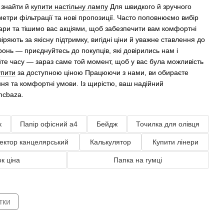
 знайти й
купити настільну лампу
Для швидкого й зручного
етри фільтрації та нові пропозиції. Часто поповнюємо вибір
вари та тішимо вас акціями, щоб забезпечити вам комфортні
ряють за якісну підтримку, вигідні ціни й уважне ставлення до
онь — приєднуйтесь до покупців, які довірились нам і
те часу — зараз саме той момент, щоб у вас була можливість
упити
за доступною ціною Працюючи з нами, ви обираєте
ання та комфортні умови. Із щирістю, ваш надійний
ncbaza.
к
Папір офісний а4
Бейдж
Точилка для олівця
ектор канцелярський
Калькулятор
Купити лінери
к ціна
Папка на гумці
тки