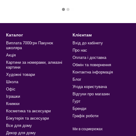
Каталог
Клієнтам
Виплата 7000грн Пакунок
Вхід до кабінету
школяра
Про нас
Акція
Оплата і доставка
Картини за номерами, алмазні
Обмін та повернення
картини
Контактна інформація
Художні товари
Блог
Школа
Угода користувача
Офіс
Відгуки про магазин
Іграшки
Гурт
Книжки
Бренди
Косметика та аксесуари
Графік роботи
Біжутерія та аксесуари
Все для дому
Ми в соцмережах
Декор для дому