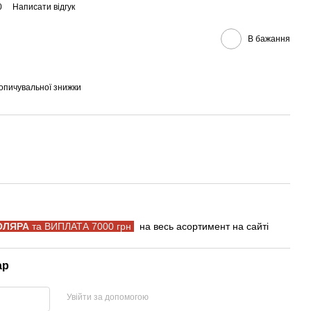
0
Написати відгук
В бажання
опичувальної знижки
ОЛЯРА
та ВИПЛАТА 7000 грн
на весь асортимент на сайті
ар
Увійти за допомогою