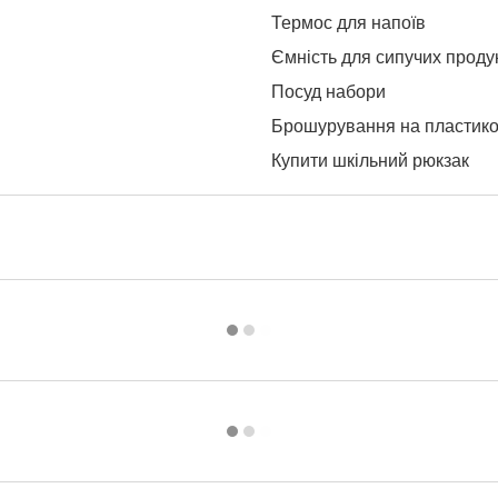
Термос для напоїв
Ємність для сипучих проду
Посуд набори
Брошурування на пластико
Купити шкільний рюкзак
Онлайн магазин косметика
Інтернет магазин канцтова
Папка куточок
Купити дитячі книги онлайн
Акрилові фарби для тканин
Бейджик ціна
Ціна атласу