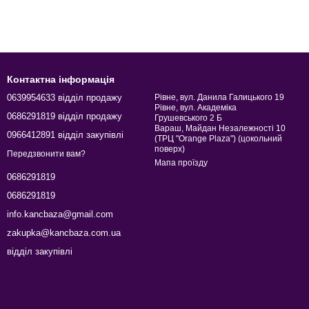
Контактна інформація
0639954633 відділ продажу
Рівне, вул. Данила Галицького 19
Рівне, вул. Академіка
0686291819 відділ продажу
Грушевського 2 Б
Вараш, Майдан Незалежності 10
0966412891 відділ закупівлі
(ТРЦ "Orange Plaza") (цокольний
поверх)
Передзвонити вам?
Мапа проїзду
0686291819
0686291819
info.kancbaza@gmail.com
zakupka@kancbaza.com.ua
відділ закупівлі