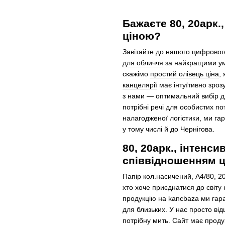
Бажаєте 80, 20арк.
ціною?
Завітайте до нашого цифровог
для обличчя
за найкращими умо
скажімо
простий олівець ціна
,
канцелярії
має інтуїтивно зроз
з нами — оптимальний вибір д
потрібні речі для особистих по
налагодженої логістики, ми га
у тому числі й до Чернігова.
80, 20арк., інтенс
співвідношенням ці
Папір кол.насичений, А4/80, 20
хто хоче приєднатися до світу
продукцію на kancbaza ми гаран
для близьких. У нас просто ві
потрібну мить. Сайт має прод