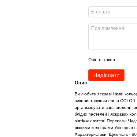
Оцініть товар
Надіслати
Опис
Ви любите яскраві і живі коль
використовуючи папір COLOR ф
організовувати ваші щоденні оф
блідих пастелей і яскравих колі
відтінках життя! Переваги: Чу
різними кольорами Універсальн
Характеристики: Щільність - 80