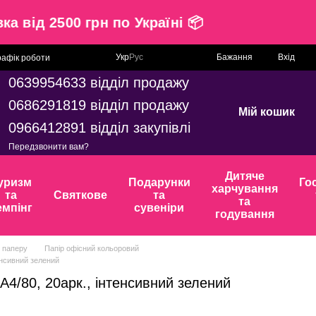
тавка від 2500 грн по Україні 📦
Укр
Рус
Бажання
Вхід
рафік роботи
0639954633 відділ продажу
0686291819 відділ продажу
Мій кошик
0966412891 відділ закупівлі
Передзвонити вам?
Дитяче
уризм
Подарунки
Го
харчування
та
Святкове
та
та
емпінг
сувеніри
годування
з паперу
Папір офісний кольоровий
тенсивний зелений
А4/80, 20арк., інтенсивний зелений