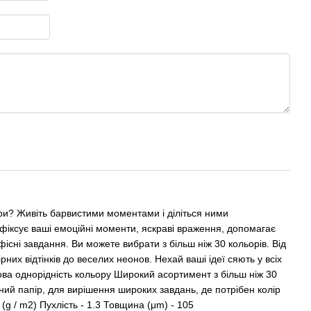
ори? Живіть барвистими моментами і діліться ними
іксує ваші емоційні моменти, яскраві враження, допомагає
існі завдання. Ви можете вибрати з більш ніж 30 кольорів. Від
рних відтінків до веселих неонов. Нехай ваші ідеї сяють у всіх
дова однорідність кольору Широкий асортимент з більш ніж 30
ий папір, для вирішення широких завдань, де потрібен колір
 (g / m2) Пухлість - 1.3 Товщина (μm) - 105