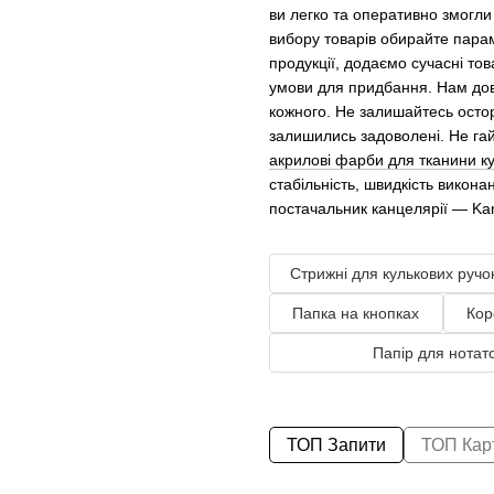
ви легко та оперативно змогли
вибору товарів обирайте парам
продукції, додаємо сучасні то
умови для придбання. Нам дові
кожного. Не залишайтесь остор
залишились задоволені. Не гай
акрилові фарби для тканини к
стабільність, швидкість викон
постачальник канцелярії — Ka
Стрижні для кулькових ручо
Папка на кнопках
Кор
Папір для нотато
ТОП Запити
ТОП Кар