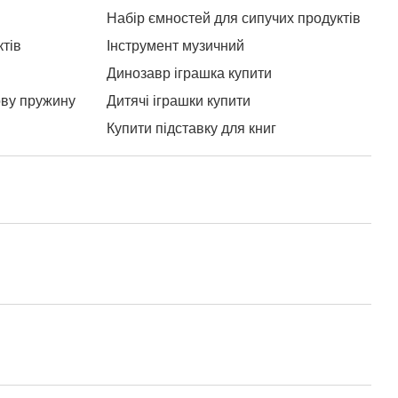
Набір ємностей для сипучих продуктів
Зак
ктів
Інструмент музичний
Рюк
Динозавр іграшка купити
Під
ву пружину
Дитячі іграшки купити
Купити підставку для книг
Креслярський папір
рів
Набір циркулів
Шкільні речі
Дитяча книжечка
и купити
Розвиваючі книги
Фло
Купити самокат для дитини
Канцелярія опт рівне