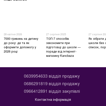
28 квітня 2026
27 серпня 2025
27 серпня 20
7000 гривень на дитину
ТОП-7 способів
Як зібрати 
до року: де та як
зекономити при
школи без 
оформити допомогу у
підготовці до школи —
список, пор
2026 році
поради від інтернет-
магазину Kancbaza
0639954633 відділ продажу
0686291819 відділ продажу
0966412891 відділ закупівлі
Контактна інформація