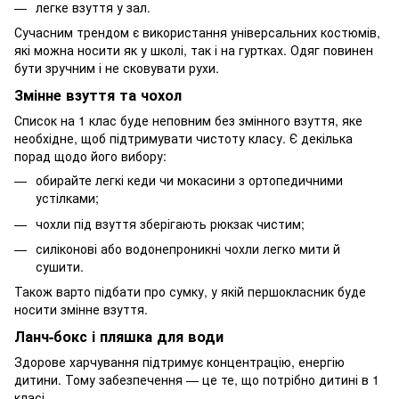
легке взуття у зал.
Сучасним трендом є використання універсальних костюмів,
які можна носити як у школі, так і на гуртках. Одяг повинен
бути зручним і не сковувати рухи.
Змінне взуття та чохол
Список на 1 клас буде неповним без змінного взуття, яке
необхідне, щоб підтримувати чистоту класу. Є декілька
порад щодо його вибору:
обирайте легкі кеди чи мокасини з ортопедичними
устілками;
чохли під взуття зберігають рюкзак чистим;
силіконові або водонепроникні чохли легко мити й
сушити.
Також варто підбати про сумку, у якій першокласник буде
носити змінне взуття.
Ланч-бокс і пляшка для води
Здорове харчування підтримує концентрацію, енергію
дитини. Тому забезпечення — це те, що потрібно дитині в 1
класі.