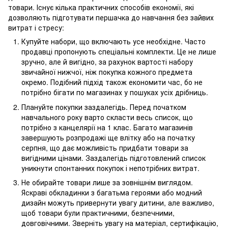
товари. Існує кілька практичних способів економії, які
дозволяють підготувати першачка до навчання без зайвих
витрат і стресу:
Купуйте набори, що включають усе необхідне. Часто
продавці пропонують спеціальні комплекти. Це не лише
зручно, але й вигідно, за рахунок вартості набору
звичайної нижчої, ніж покупка кожного предмета
окремо. Подібний підхід також економити час, бо не
потрібно бігати по магазинах у пошуках усіх дрібниць.
Плануйте покупки заздалегідь. Перед початком
навчального року варто скласти весь список, що
потрібно з канцелярії на 1 клас. Багато магазинів
завершують розпродажі ще влітку або на початку
серпня, що дає можливість придбати товари за
вигідними цінами. Заздалегідь підготовлений список
уникнути спонтанних покупок і непотрібних витрат.
Не обирайте товари лише за зовнішнім виглядом.
Яскраві обкладинки з багатьма героями або модний
дизайн можуть привернути увагу дитини, але важливо,
щоб товари були практичними, безпечними,
довговічними. Зверніть увагу на матеріал, сертифікацію,