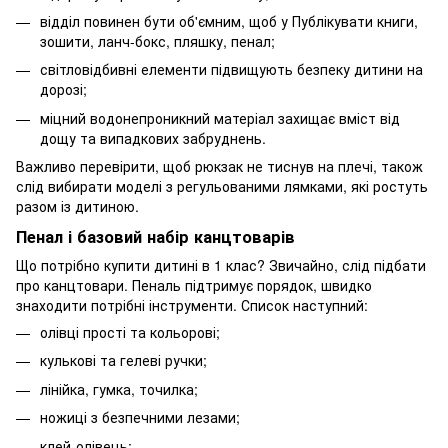
відділ повинен бути об'ємним, щоб у Публікувати книги,
зошити, ланч-бокс, пляшку, пенал;
світловідбивні елементи підвищують безпеку дитини на
дорозі;
міцний водонепроникний матеріал захищає вміст від
дощу та випадкових забруднень.
Важливо перевірити, щоб рюкзак не тиснув на плечі, також
слід вибирати моделі з регульованими лямками, які ростуть
разом із дитиною.
Пенал і базовий набір канцтоварів
Що потрібно купити дитині в 1 клас? Звичайно, слід підбати
про канцтовари. Пеналь підтримує порядок, швидко
знаходити потрібні інструменти. Список наступний:
олівці прості та кольорові;
кулькові та гелеві ручки;
лінійка, гумка, точилка;
ножиці з безпечними лезами;
клей-олівець;