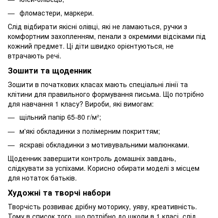
фломастери, маркери.
Слід відбирати якісні олівці, які не ламаються, ручки з
комфортним захопленням, пенали з окремими відсіками під
кожний предмет. Ці діти швидко орієнтуються, не
втрачають речі.
Зошити та щоденник
Зошити в початкових класах мають спеціальні лінії та
клітини для правильного формування письма. Що потрібно
для навчання 1 класу? Вироби, які вимогам:
щільний папір 65-80 г/м²;
м'які обкладинки з полімерним покриттям;
яскраві обкладинки з мотивувальними малюнками.
Щоденник завершити контроль домашніх завдань,
слідкувати за успіхами. Корисно обирати моделі з місцем
для нотаток батьків.
Художні та творчі набори
Творчість розвиває дрібну моторику, уяву, креативність.
Тому в список того, що потрібно до школи в 1 класі, слід