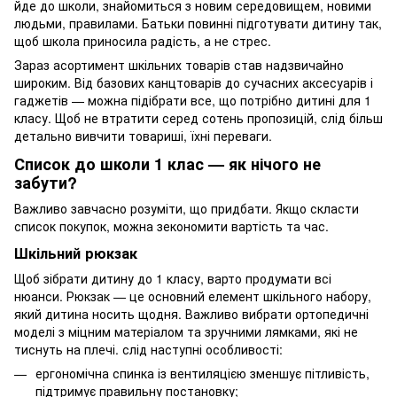
йде до школи, знайомиться з новим середовищем, новими
людьми, правилами. Батьки повинні підготувати дитину так,
щоб школа приносила радість, а не стрес.
Зараз асортимент шкільних товарів став надзвичайно
широким. Від базових канцтоварів до сучасних аксесуарів і
гаджетів — можна підібрати все, що потрібно дитині для 1
класу. Щоб не втратити серед сотень пропозицій, слід більш
детально вивчити товариші, їхні переваги.
Список до школи 1 клас — як нічого не
забути?
Важливо завчасно розуміти, що придбати. Якщо скласти
список покупок, можна зекономити вартість та час.
Шкільний рюкзак
Щоб зібрати дитину до 1 класу, варто продумати всі
нюанси. Рюкзак — це основний елемент шкільного набору,
який дитина носить щодня. Важливо вибрати ортопедичні
моделі з міцним матеріалом та зручними лямками, які не
тиснуть на плечі. слід наступні особливості:
ергономічна спинка із вентиляцією зменшує пітливість,
підтримує правильну постановку;